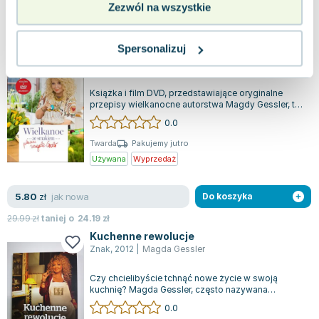
Zezwól na wszystkie
dobry
6.83
zł
Do koszyka
41.99
zł
taniej o
35.16
zł
Spersonalizuj
Wielkanoc ze Smakiem Magdy Gessler
Edipresse Polska
,
2018
|
Magda Gessler
,
Edipresse Polska S.A.
Książka i film DVD, przedstawiające oryginalne
przepisy wielkanocne autorstwa Magdy Gessler, to
prawdziwa gratka dla miłośników tr...
0.0
Twarda
Pakujemy jutro
Używana
Wyprzedaż
jak nowa
5.80
zł
Do koszyka
29.99
zł
taniej o
24.19
zł
Kuchenne rewolucje
Znak
,
2012
|
Magda Gessler
Czy chcielibyście tchnąć nowe życie w swoją
kuchnię? Magda Gessler, często nazywana
„czarodziejką w kuchni”, potrafi przemienić na...
0.0