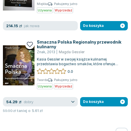
Miękka
Pakujemy jutro
Używana
Wyprzedaż
jak nowa
214.15
zł
Do koszyka
Smaczna Polska Regionalny przewodnik
kulinarny
Znak
,
2013
|
Magda Gessler
Kasia Gessler w swojej książce kulinarnej
przedstawia bogactwo smaków, które oferuje
Polska. Książka zabiera czytelników w kulinar...
0.0
Twarda
Pakujemy jutro
Używana
Wyprzedaż
dobry
54.29
zł
Do koszyka
59.90
zł
taniej o
5.61
zł