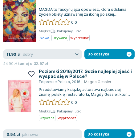
Joseph Murphy
MAGDA to fascynująca opowieść, która odsłania
Jan Sztaudynger
życie kobiety uznawanej za ikonę polskiej
gastronomii oraz jedną z najbardziej znacz...
Aleksander Puszkin
0.0
Oscar Wilde
Miękka
Pakujemy jutro
Małgorzata Ohme
Nowa
Używana
Wyprzedaż
Maddie Ziegler
Leszek Czarnecki
dobry
11.93
zł
Do koszyka
Joanna Racewicz
44.90
zł
taniej o
32.97
zł
Maria Seweryn
Poziomki 2016/2017. Gdzie najlepiej zjeść i
wyspać się w Polsce?
Janina Zającówna
Edipresse Polska
,
2016
|
Magda Gessler
Eric Helms
Przedstawiamy książkę autorstwa najbardziej
Anna Prus (oprac.)
znanej polskiej restauratorki, Magdy Gessler, której
popularność zyskała dzięki progra...
Nela Mała Reporterka
0.0
Agnieszka Maciąg
Miękka
Pakujemy jutro
Barbara Wrzesińska
Używana
Wyprzedaż
Terry Pratchett
Virginia Woolf
jak nowa
3.54
zł
Do koszyka