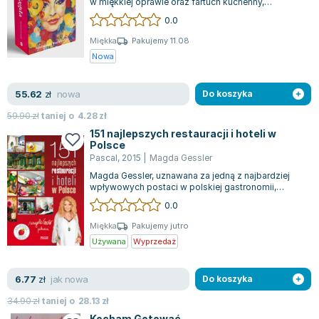
w miękkiej oprawie oraz fartuch kuchenny,
stworzony przez Magdę Gessler. Oba eleme...
0.0
Miękka
Pakujemy 11.08
Nowa
nowa
55.62
zł
Do koszyka
59.90
zł
taniej o
4.28
zł
151 najlepszych restauracji i hoteli w
Polsce
Pascal
,
2015
|
Magda Gessler
Magda Gessler, uznawana za jedną z najbardziej
wpływowych postaci w polskiej gastronomii,
zaprasza do odkrywania 151 wyjątkowych r...
0.0
Miękka
Pakujemy jutro
Używana
Wyprzedaż
jak nowa
6.77
zł
Do koszyka
34.90
zł
taniej o
28.13
zł
Kocham Gotować