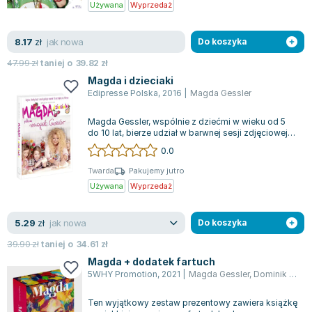
Używana
Wyprzedaż
jak nowa
8.17
zł
Do koszyka
47.99
zł
taniej o
39.82
zł
Magda i dzieciaki
Edipresse Polska
,
2016
|
Magda Gessler
Magda Gessler, wspólnie z dziećmi w wieku od 5
do 10 lat, bierze udział w barwnej sesji zdjęciowej
do książki, która ma na celu za...
0.0
Twarda
Pakujemy jutro
Używana
Wyprzedaż
jak nowa
5.29
zł
Do koszyka
39.90
zł
taniej o
34.61
zł
Magda + dodatek fartuch
5WHY Promotion
,
2021
|
Magda Gessler
,
Dominik Linowski
Ten wyjątkowy zestaw prezentowy zawiera książkę