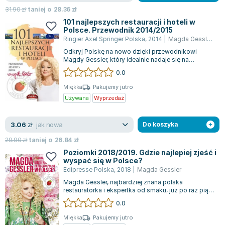
Lorraine Warren
31.90
zł
taniej o
28.36
zł
Ajahn Brahm
101 najlepszych restauracji i hoteli w
Polsce. Przewodnik 2014/2015
Lucinda Riley
Ringier Axel Springer Polska
,
2014
|
Magda Gessler
,
Bar
Jacek Walkiewicz
Odkryj Polskę na nowo dzięki przewodnikowi
Magdy Gessler, który idealnie nadaje się na
wakacyjne podróże po naszym kraju. Kulinarn...
0.0
Miękka
Pakujemy jutro
Używana
Wyprzedaż
jak nowa
3.06
zł
Do koszyka
29.90
zł
taniej o
26.84
zł
Poziomki 2018/2019. Gdzie najlepiej zjeść i
wyspać się w Polsce?
Edipresse Polska
,
2018
|
Magda Gessler
Magda Gessler, najbardziej znana polska
restauratorka i ekspertka od smaku, już po raz piąty
uhonorowała najlepszych restauratorów...
0.0
Miękka
Pakujemy jutro