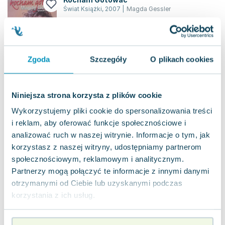
Świat Książki
,
2007
|
Magda Gessler
Wyjątkowa książka kucharska od znanej
restauratorki stanowi swoisty przewodnik po
kulinarnym świecie, pełnym emocji i barw. Zawier...
0.0
Zgoda
Szczegóły
O plikach cookies
Twarda
Pakujemy jutro
Używana
Niniejsza strona korzysta z plików cookie
widoczne ślady używania
17.27
zł
Do koszyka
Wykorzystujemy pliki cookie do spersonalizowania treści
i reklam, aby oferować funkcje społecznościowe i
Znani i bogaci o własnym biznesie
analizować ruch w naszej witrynie. Informacje o tym, jak
Profit
,
2011
|
praca zbiorowa
,
opracowanie zbiorowe
,
J
korzystasz z naszej witryny, udostępniamy partnerom
społecznościowym, reklamowym i analitycznym.
Poznaj przedsiębiorczość znanych postaci, które
zdecydowały się wejść w świat biznesu. Książka ta
Partnerzy mogą połączyć te informacje z innymi danymi
oferuje wgląd w 35 rozmów z akto...
0.0
otrzymanymi od Ciebie lub uzyskanymi podczas
korzystania z ich usług.
Miękka
Pakujemy jutro
Używana