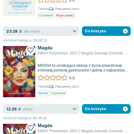
Zygmunt Freud
Twarda
Pakujemy jutro
Agata Passent
Używana
Wyprzedaż
Michel Moran
Maciej Orłoś
jak nowa
23.28
zł
Do koszyka
Jo Nesbo
49.90
zł
taniej o
26.62
zł
Katarzyna Miller
Magda
Antoine de Saint Exupery
5WHY Promotion
,
2021
|
Magda Gessler
,
Dominik Linowski
Lew Tołstoj
MAGDA to urzekająca relacja z życia prawdziwej
Mark Twain
królowej polskiej gastronomii i jednej z najbardziej
wpływowych kobiet w Polsce. W...
Marcin Meller
0.0
Paulina Młynarska
Twarda
Pakujemy jutro
ks. Piotr Pawlukiewicz
Nowa
Używana
Jarosław Sokołowski
Piotr Latocha
dobry
12.29
zł
Do koszyka
Michael Scott
54.90
zł
taniej o
42.61
zł
Piotr Semka
Magda
Jarosław Iwaszkiewicz
5WHY Promotion
,
2021
|
Magda Gessler
,
Dominik Linowski