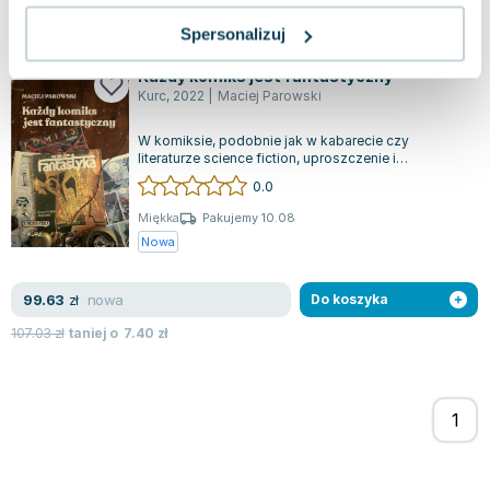
nowa
54.36
zł
Do koszyka
Spersonalizuj
Każdy komiks jest fantastyczny
Kurc
,
2022
|
Maciej Parowski
W komiksie, podobnie jak w kabarecie czy
literaturze science fiction, uproszczenie i
wyrazistość stają się kluczowymi elementami,...
0.0
Miękka
Pakujemy 10.08
Nowa
nowa
99.63
zł
Do koszyka
107.03
zł
taniej o
7.40
zł