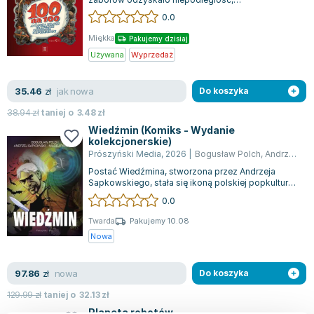
postanowiliśmy uczcić to wydarzenie w sposób
0.0
wy...
Miękka
Pakujemy dzisiaj
Używana
Wyprzedaż
jak nowa
35.46
zł
Do koszyka
38.94
zł
taniej o
3.48
zł
Wiedźmin (Komiks - Wydanie
kolekcjonerskie)
Prószyński Media
,
2026
|
Bogusław Polch
,
Andrzej Sapkowski
Postać Wiedźmina, stworzona przez Andrzeja
Sapkowskiego, stała się ikoną polskiej popkultury i
rzeczywiście przedstawiać jej nie t...
0.0
Twarda
Pakujemy 10.08
Nowa
nowa
97.86
zł
Do koszyka
129.99
zł
taniej o
32.13
zł
Planeta robotów