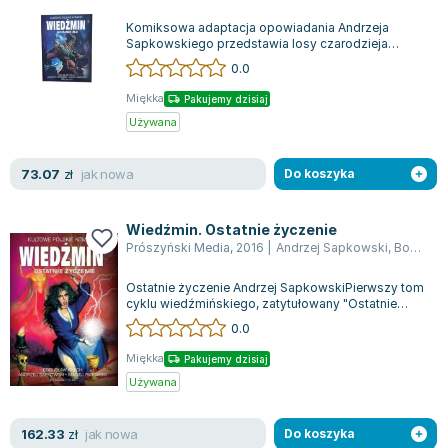
Zygmunt Freud
Komiksowa adaptacja opowiadania Andrzeja
Sapkowskiego przedstawia losy czarodzieja
Agata Passent
Stregobora, który ukrywa się w wieży w Blaviken...
0.0
Michel Moran
Maciej Orłoś
Miękka
Pakujemy dzisiaj
Używana
Jo Nesbo
Katarzyna Miller
jak nowa
73.07
zł
Do koszyka
Antoine de Saint Exupery
Lew Tołstoj
Mark Twain
Wiedźmin. Ostatnie życzenie
Prószyński Media
,
2016
|
Andrzej Sapkowski
,
Bogusław Polch
Marcin Meller
Paulina Młynarska
Ostatnie życzenie Andrzej SapkowskiPierwszy tom
cyklu wiedźmińskiego, zatytułowany "Ostatnie
ks. Piotr Pawlukiewicz
życzenie", jest dziełem Andrzeja Sapk...
0.0
Jarosław Sokołowski
Piotr Latocha
Miękka
Pakujemy dzisiaj
Używana
Michael Scott
Piotr Semka
jak nowa
162.33
zł
Do koszyka
Jarosław Iwaszkiewicz