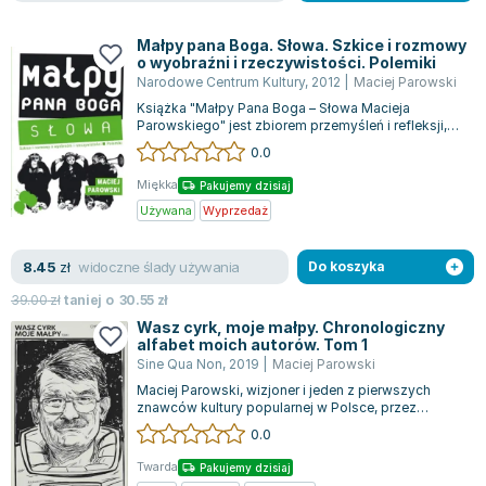
Joseph Murphy
Jan Sztaudynger
Małpy pana Boga. Słowa. Szkice i rozmowy
o wyobraźni i rzeczywistości. Polemiki
Aleksander Puszkin
Narodowe Centrum Kultury
,
2012
|
Maciej Parowski
Oscar Wilde
Książka "Małpy Pana Boga – Słowa Macieja
Parowskiego" jest zbiorem przemyśleń i refleksji,
Małgorzata Ohme
które Parowski zebrał podczas ponad dwu...
0.0
Maddie Ziegler
Leszek Czarnecki
Miękka
Pakujemy dzisiaj
Używana
Wyprzedaż
Joanna Racewicz
Maria Seweryn
widoczne ślady używania
8.45
zł
Do koszyka
Janina Zającówna
Eric Helms
39.00
zł
taniej o
30.55
zł
Anna Prus (oprac.)
Wasz cyrk, moje małpy. Chronologiczny
alfabet moich autorów. Tom 1
Nela Mała Reporterka
Sine Qua Non
,
2019
|
Maciej Parowski
Agnieszka Maciąg
Maciej Parowski, wizjoner i jeden z pierwszych
znawców kultury popularnej w Polsce, przez
Barbara Wrzesińska
dekady pełnił rolę strażnika i propagato...
0.0
Terry Pratchett
Virginia Woolf
Twarda
Pakujemy dzisiaj