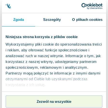
Ongrys
,
2010
|
Maciej Parowski
,
Jacek Skrzydlewski
Tajemnicza epidemia sieje spustoszenie, a
zadaniem profesora Le Djaza i jego zespołu jest
Zgoda
Szczegóły
O plikach cookies
odnalezienie jej przyczyny oraz odkrycie...
0.0
Twarda
Pakujemy dzisiaj
Nowa
Używana
Niniejsza strona korzysta z plików cookie
Wykorzystujemy pliki cookie do spersonalizowania treści
dobry
19.18
zł
Do koszyka
i reklam, aby oferować funkcje społecznościowe i
analizować ruch w naszej witrynie. Informacje o tym, jak
49.90
zł
taniej o
30.72
zł
korzystasz z naszej witryny, udostępniamy partnerom
Wasz cyrk, moje małpy. Chronologiczny
alfabet moich autorów. Tom 2
społecznościowym, reklamowym i analitycznym.
Sine Qua Non
,
2019
|
Maciej Parowski
Partnerzy mogą połączyć te informacje z innymi danymi
Maciej Parowski był jednym z pionierów w
otrzymanymi od Ciebie lub uzyskanymi podczas
dziedzinie kultury popularnej w Polsce. Jako
wizjoner i redaktor, z pasją bronił wartości...
korzystania z ich usług.
0.0
Twarda
Pakujemy 10.08
Nowa
Zezwól na wszystkie