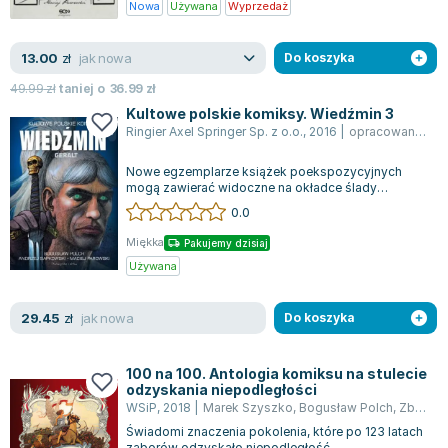
Nowa
Używana
Wyprzedaż
Lorraine Warren
Ajahn Brahm
jak nowa
13.00
zł
Do koszyka
Lucinda Riley
Jacek Walkiewicz
49.99
zł
taniej o
36.99
zł
Kultowe polskie komiksy. Wiedźmin 3
Ringier Axel Springer Sp. z o.o.
,
2016
|
opracowanie zbiorowe
Nowe egzemplarze książek poekspozycyjnych
mogą zawierać widoczne na okładce ślady
użytkowania z księgarni. Wśród takich pozycji zn...
0.0
Miękka
Pakujemy dzisiaj
Używana
jak nowa
29.45
zł
Do koszyka
100 na 100. Antologia komiksu na stulecie
odzyskania niepodległości
WSiP
,
2018
|
Marek Szyszko
,
Bogusław Polch
,
Zbigniew Kasprzak
Świadomi znaczenia pokolenia, które po 123 latach
zaborów odzyskało niepodległość,