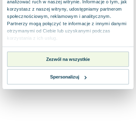
analizować ruch w naszej witrynie. Informacje o tym, jak
Joseph Murphy
korzystasz z naszej witryny, udostępniamy partnerom
Jan Sztaudynger
społecznościowym, reklamowym i analitycznym.
Aleksander Puszkin
Partnerzy mogą połączyć te informacje z innymi danymi
Oscar Wilde
otrzymanymi od Ciebie lub uzyskanymi podczas
Małgorzata Ohme
korzystania z ich usług.
Maddie Ziegler
Leszek Czarnecki
Zezwól na wszystkie
Joanna Racewicz
Maria Seweryn
Janina Zającówna
Spersonalizuj
Eric Helms
Anna Prus (oprac.)
Nela Mała Reporterka
Agnieszka Maciąg
Barbara Wrzesińska
Terry Pratchett
Virginia Woolf