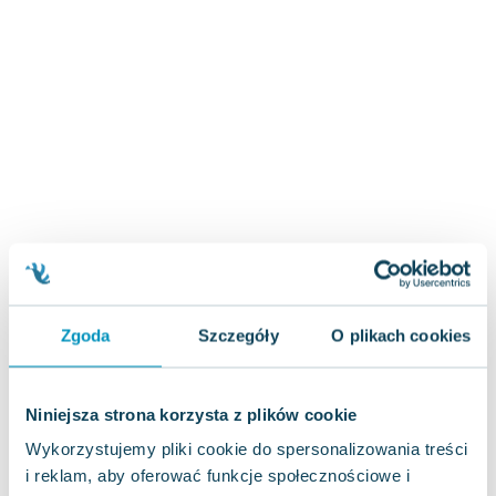
Zygmunt Freud
Agata Passent
Michel Moran
Maciej Orłoś
Jo Nesbo
Katarzyna Miller
Antoine de Saint Exupery
Lew Tołstoj
Mark Twain
Marcin Meller
Paulina Młynarska
Zgoda
Szczegóły
O plikach cookies
ks. Piotr Pawlukiewicz
Jarosław Sokołowski
Piotr Latocha
Niniejsza strona korzysta z plików cookie
Michael Scott
Wykorzystujemy pliki cookie do spersonalizowania treści
Piotr Semka
i reklam, aby oferować funkcje społecznościowe i
Jarosław Iwaszkiewicz