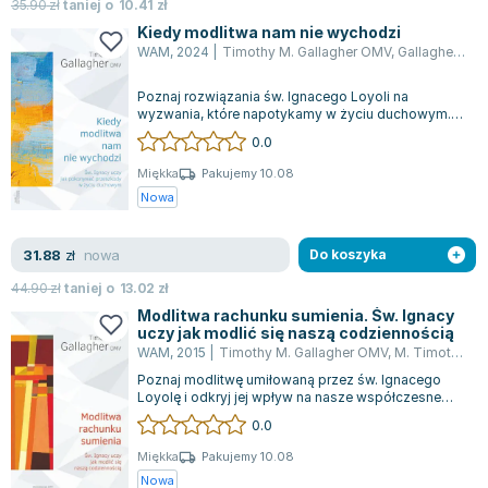
Książki: Psychologia, motywacja
Nauki historyczne - książki
Dan Brown
35.90
zł
taniej o
10.41
zł
Książki o naukach politycznych dla studentów
Bolesław Prus
Kiedy modlitwa nam nie wychodzi
WAM
,
2024
|
Timothy M. Gallagher OMV
,
Gallagher Timothy M. OMV
Książki do nauk przyrodniczych dla studentów
Clive Cussler
Książki do nauk społecznych dla studentów
Wanda Chotomska
Poznaj rozwiązania św. Ignacego Loyoli na
Książki do nauk ścisłych dla studentów
Józef Ignacy Kraszewski
wyzwania, które napotykamy w życiu duchowym.
Jak radzić sobie z modlitwą, gdy brakuje na...
0.0
Prawo - książki dla studentów
Clive Staples Lewis
Technologia żywności - książki
Martyna Wojciechowska
Miękka
Pakujemy 10.08
Nowa
Zarządzanie i marketing - książki
Melissa De la Cruz
Nauka języków obcych - książki
Blanka Lipińska
nowa
31.88
Podręczniki dla nauczycieli - metodyka
Jaś Kapela
zł
Do koszyka
Repetytoria, testy i materiały pomocnicze
Agatha Christie
44.90
zł
taniej o
13.02
zł
Witold Gadowski
Modlitwa rachunku sumienia. Św. Ignacy
uczy jak modlić się naszą codziennością
Jan Pietrzak
WAM
,
2015
|
Timothy M. Gallagher OMV
,
M. Timothy Gallagher
Marcin Kowalczyk
Poznaj modlitwę umiłowaną przez św. Ignacego
Piotr Zychowicz
Loyolę i odkryj jej wpływ na nasze współczesne
życie. Książka autorstwa Timothy'ego M...
0.0
Joanna Jabłczyńska
Piotr Kościelny
Miękka
Pakujemy 10.08
Nowa
Jan Piński