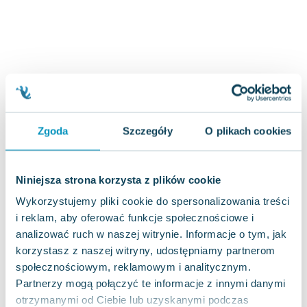
Joseph Murphy
Jan Sztaudynger
Aleksander Puszkin
Oscar Wilde
Małgorzata Ohme
Maddie Ziegler
Leszek Czarnecki
Zgoda
Szczegóły
O plikach cookies
Joanna Racewicz
Maria Seweryn
Janina Zającówna
Niniejsza strona korzysta z plików cookie
Eric Helms
Wykorzystujemy pliki cookie do spersonalizowania treści
Anna Prus (oprac.)
i reklam, aby oferować funkcje społecznościowe i
Nela Mała Reporterka
analizować ruch w naszej witrynie. Informacje o tym, jak
Agnieszka Maciąg
korzystasz z naszej witryny, udostępniamy partnerom
Barbara Wrzesińska
społecznościowym, reklamowym i analitycznym.
Terry Pratchett
Partnerzy mogą połączyć te informacje z innymi danymi
Virginia Woolf
otrzymanymi od Ciebie lub uzyskanymi podczas