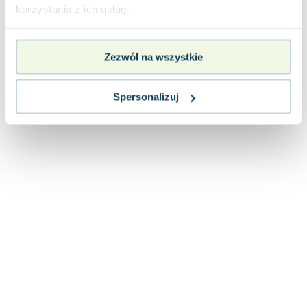
Lorraine Warren
korzystania z ich usług.
Ajahn Brahm
Lucinda Riley
Zezwól na wszystkie
Jacek Walkiewicz
Spersonalizuj