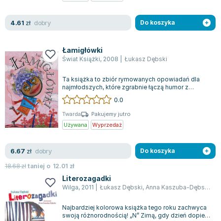
Joseph Murphy
Jan Sztaudynger
dobry
4.61
zł
Do koszyka
Aleksander Puszkin
Oscar Wilde
Łamigłówki
Małgorzata Ohme
Świat Książki
,
2008
|
Łukasz Dębski
Maddie Ziegler
Ta książka to zbiór rymowanych opowiadań dla
Leszek Czarnecki
najmłodszych, które zgrabnie łączą humor z
pomysłowością językową. Każda opowieść jes...
Joanna Racewicz
0.0
Maria Seweryn
Twarda
Pakujemy jutro
Janina Zającówna
Używana
Wyprzedaż
Eric Helms
Anna Prus (oprac.)
dobry
6.67
zł
Do koszyka
Nela Mała Reporterka
18.68
zł
taniej o
12.01
zł
Agnieszka Maciąg
Literozagadki
Barbara Wrzesińska
Wilga
,
2011
|
Łukasz Dębski
,
Anna Kaszuba-Dębska
Terry Pratchett
Najbardziej kolorowa książka tego roku zachwyca
Virginia Woolf
swoją różnorodnością! „N” Zimą, gdy dzień dopiero