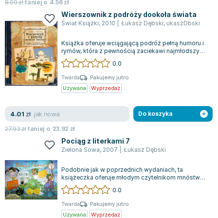
8.99
zł
taniej o
4.56
zł
Zygmunt Freud
Wierszownik z podróży dookoła świata
Agata Passent
Świat Książki
,
2010
|
Łukasz Dębski
,
ukaszDbski
Michel Moran
Książka oferuje wciągającą podróż pełną humoru i
Maciej Orłoś
rymów, która z pewnością zaciekawi najmłodszych
odkrywców. Dzięki kolorowym ilust...
Jo Nesbo
0.0
Katarzyna Miller
Twarda
Pakujemy jutro
Antoine de Saint Exupery
Używana
Wyprzedaż
Lew Tołstoj
Mark Twain
jak nowa
4.01
zł
Do koszyka
Marcin Meller
27.93
zł
taniej o
23.92
zł
Paulina Młynarska
Pociąg z literkami 7
ks. Piotr Pawlukiewicz
Zielona Sowa
,
2007
|
Łukasz Dębski
Jarosław Sokołowski
Podobnie jak w poprzednich wydaniach, ta
Piotr Latocha
książeczka oferuje młodym czytelnikom mnóstwo
zabawnych wierszyków, które zachęcają do śm...
Michael Scott
0.0
Piotr Semka
Twarda
Pakujemy jutro
Jarosław Iwaszkiewicz
Używana
Wyprzedaż