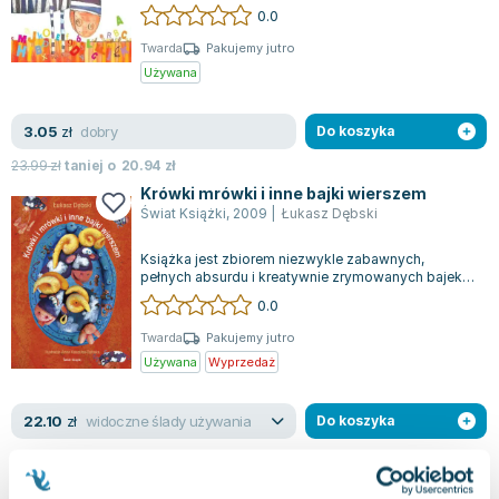
budzi się do życia, można dostrz...
Lorraine Warren
0.0
Ajahn Brahm
Twarda
Pakujemy jutro
Lucinda Riley
Używana
Jacek Walkiewicz
dobry
3.05
zł
Do koszyka
23.99
zł
taniej o
20.94
zł
Krówki mrówki i inne bajki wierszem
Świat Książki
,
2009
|
Łukasz Dębski
Książka jest zbiorem niezwykle zabawnych,
pełnych absurdu i kreatywnie zrymowanych bajek,
idealnych dla najmłodszych czytelników....
0.0
Twarda
Pakujemy jutro
Używana
Wyprzedaż
widoczne ślady używania
22.10
zł
Do koszyka
Szereg literek bez usterek...