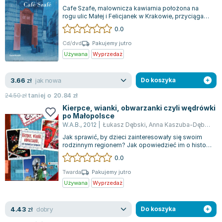
Książki: Psychologia, motywacja
Nauki historyczne - książki
Dan Brown
Cafe Szafe, malownicza kawiarnia położona na
Książki o naukach politycznych dla studentów
Bolesław Prus
rogu ulic Małej i Felicjanek w Krakowie, przyciąga
odwiedzających swoim niecodziennym...
Książki do nauk przyrodniczych dla studentów
Clive Cussler
0.0
Książki do nauk społecznych dla studentów
Wanda Chotomska
Cd/dvd
Pakujemy jutro
Książki do nauk ścisłych dla studentów
Józef Ignacy Kraszewski
Używana
Wyprzedaż
Prawo - książki dla studentów
Clive Staples Lewis
Technologia żywności - książki
Martyna Wojciechowska
jak nowa
3.66
zł
Do koszyka
Zarządzanie i marketing - książki
Melissa De la Cruz
24.50
zł
taniej o
20.84
zł
Nauka języków obcych - książki
Blanka Lipińska
Kierpce, wianki, obwarzanki czyli wędrówki
po Małopolsce
Podręczniki dla nauczycieli - metodyka
Jaś Kapela
W.A.B.
,
2012
|
Łukasz Dębski
,
Anna Kaszuba-Dębska
Repetytoria, testy i materiały pomocnicze
Agatha Christie
Jak sprawić, by dzieci zainteresowały się swoim
Witold Gadowski
rodzinnym regionem? Jak opowiedzieć im o historii
w sposób fascynujący, unikając s...
Jan Pietrzak
0.0
Marcin Kowalczyk
Twarda
Pakujemy jutro
Piotr Zychowicz
Używana
Wyprzedaż
Joanna Jabłczyńska
Piotr Kościelny
dobry
4.43
zł
Do koszyka
Jan Piński