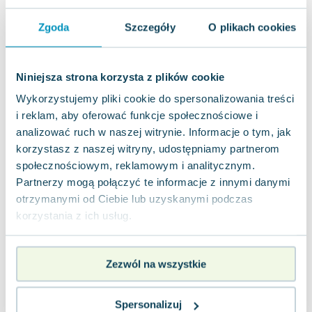
Centrum Edukacji Dziecięcej
,
2011
|
Łukasz Dębski
Zgoda
Szczegóły
O plikach cookies
Ta książka zaprasza dzieci na niezwykłą przygodę
z literami, zachęcając do twórczej interakcji z
językiem. Autor z wyjątkową wpraw...
0.0
Niniejsza strona korzysta z plików cookie
Twarda
Pakujemy jutro
Używana
Wykorzystujemy pliki cookie do spersonalizowania treści
i reklam, aby oferować funkcje społecznościowe i
analizować ruch w naszej witrynie. Informacje o tym, jak
dobry
4.39
zł
Do koszyka
korzystasz z naszej witryny, udostępniamy partnerom
19.99
zł
taniej o
15.60
zł
społecznościowym, reklamowym i analitycznym.
Partnerzy mogą połączyć te informacje z innymi danymi
otrzymanymi od Ciebie lub uzyskanymi podczas
korzystania z ich usług.
Zezwól na wszystkie
Spersonalizuj