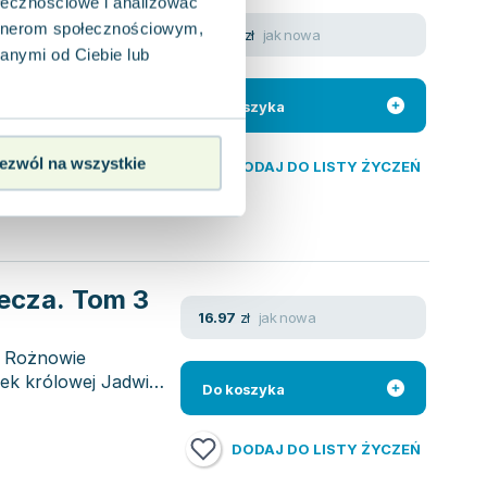
ołecznościowe i analizować
zkiej
artnerom społecznościowym,
jak nowa
22.50
zł
anymi od Ciebie lub
ta koncentruje się
ych się z tego rodu.
Do koszyka
ezwól na wszystkie
DODAJ DO LISTY ŻYCZEŃ
iecza. Tom 3
jak nowa
16.97
zł
 Rożnowie
ek królowej Jadwigi.
Do koszyka
DODAJ DO LISTY ŻYCZEŃ