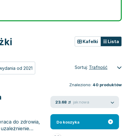
żki
Kafelki
Lista
Sortuj:
Trafność
wydania od 2021
Znaleziono:
40
produktów
a
jak nowa
23.68
zł
wraca do zdrowia,
Do koszyka
 uzależnienie