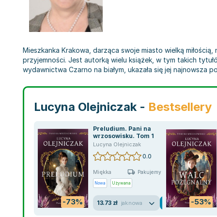
Mieszkanka Krakowa, darząca swoje miasto wielką miłością,
przyjemności. Jest autorką wielu książek, w tym takich tytu
wydawnictwa Czarno na białym, ukazała się jej najnowsza po
Lucyna Olejniczak -
Bestsellery
Preludium. Pani na
wrzosowisku. Tom 1
Lucyna Olejniczak
0.0
Miękka
Pakujemy jutro
Nowa
Używana
-73%
-53%
13.73 zł
jak nowa