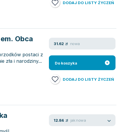
DODAJ DO LISTY ŻYCZEŃ
zem. Obca
nowa
31.62
zł
 przodków postaci z
e zła i narodziny...
Do koszyka
DODAJ DO LISTY ŻYCZEŃ
nka
jak nowa
12.84
zł
myśl