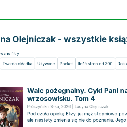
na Olejniczak - wszystkie ksią
wane filtry
Twarda okładka
Używane
Pocket
Ilość stron od 300
Rok 
Walc pożegnalny. Cykl Pani n
wrzosowisku. Tom 4
Prószyński i S-ka
,
2026
|
Lucyna Olejniczak
Pod czułą opieką Elizy, jej mąż stopniowo po
ale niestety zmienia się nie do poznania. Jego
powoduje...