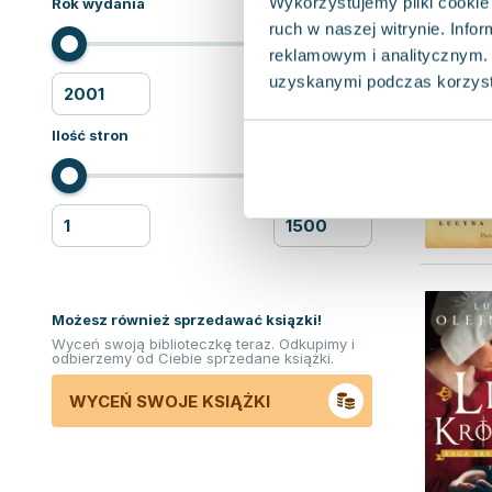
Wykorzystujemy pliki cookie 
Rok wydania
ruch w naszej witrynie. Inf
reklamowym i analitycznym. 
uzyskanymi podczas korzysta
Ilość stron
Możesz również sprzedawać ksiązki!
Wyceń swoją biblioteczkę teraz. Odkupimy i
odbierzemy od Ciebie sprzedane książki.
WYCEŃ SWOJE KSIĄŻKI