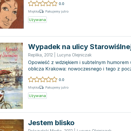
0.0
Pakujemy jutro
Miękka
Używana
Wypadek na ulicy Starowiślne
Replika
,
2012
|
Lucyna Olejniczak
Opowieść z wdziękiem i subtelnym humorem 
oblicza Krakowa: nowoczesnego i tego z poc
kiedy to pośród waw...
0.0
Pakujemy jutro
Miękka
Używana
Jestem blisko
Prószyński Media
,
2012
|
Lucyna Olejniczak