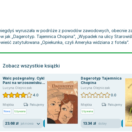
 niegdyś wyruszała w podróże z powodów zawodowych, obecnie zaś, 
łów jak „Dagerotyp. Tajemnica Chopina”, „Wypadek na ulicy Starowiśl
wieść zatytułowana „Opiekunka, czyli Ameryka widziana z fotela”.
Zobacz wszystkie książki
Walc pożegnalny. Cykl
Dagerotyp Tajemnica
Pani na wrzosowisku.
Chopina
Tom 4
Lucyna Olejniczak
Lucyna Olejniczak
4.0
0.0
Miękka
Miękka
Pakujemy jutro
Pakujemy jutro
Nowa
Używana
Używana
23.68 zł
13.34 zł
jak nowa
dobry