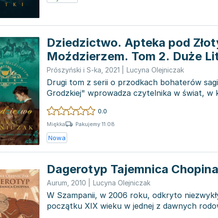
Dziedzictwo. Apteka pod Zło
Moździerzem. Tom 2. Duże Li
Prószyński i S-ka
,
2021
|
Lucyna Olejniczak
Drugi tom z serii o przodkach bohaterów sagi 
Grodzkiej" wprowadza czytelnika w świat, w 
korzenie...
0.0
Pakujemy 11.08
Miękka
Nowa
Dagerotyp Tajemnica Chopin
Aurum
,
2010
|
Lucyna Olejniczak
W Szampanii, w 2006 roku, odkryto niezwykły
początku XIX wieku w jednej z dawnych rodow
Autorką tyc...