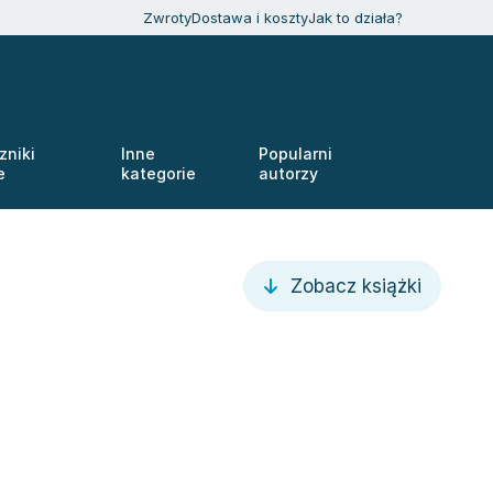
Zwroty
Dostawa i koszty
Jak to działa?
zniki
Inne
Popularni
e
kategorie
autorzy
Zobacz książki