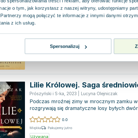
do spersonalizowania treści i reklam, aby oferować funkcje sp
Wiktoria. Kobiety z ulicy Grod
ormacje o tym, jak korzystasz z naszej witryny, udostępniamy p
Prószyński i S-ka
,
2015
|
Lucyna Olejniczak
Partnerzy mogą połączyć te informacje z innymi danymi otrzym
Kontynuacja historii rodziny Franciszka Berna
nia z ich usług.
na silnych i niezłomnych kobietach wywodząc
Wi...
0.0
Spersonalizuj
Z
Pakujemy jutro
Miękka
Używana
Lilie Królowej. Saga średniow
Prószyński i S-ka
,
2023
|
Lucyna Olejniczak
Podczas mroźnej zimy w mrocznym zamku w
rozgrywają się dramatyczne losy byłych dwór
Kilka lat później...
0.0
Pakujemy jutro
Miękka
Używana