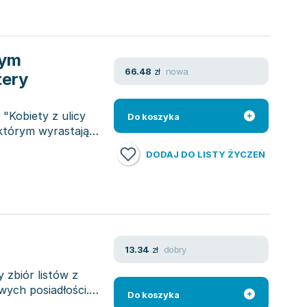
tym
nowa
66.48
zł
tery
"Kobiety z ulicy
Do koszyka
którym wyrastają
DODAJ DO LISTY ŻYCZEŃ
a
dobry
13.34
zł
 zbiór listów z
ych posiadłości.
Do koszyka