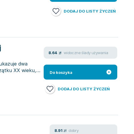
DODAJ DO LISTY ŻYCZEŃ
j
widoczne ślady używania
8.64
zł
ukazuje dwa
zątku XX wieku,
Do koszyka
DODAJ DO LISTY ŻYCZEŃ
dobry
8.91
zł