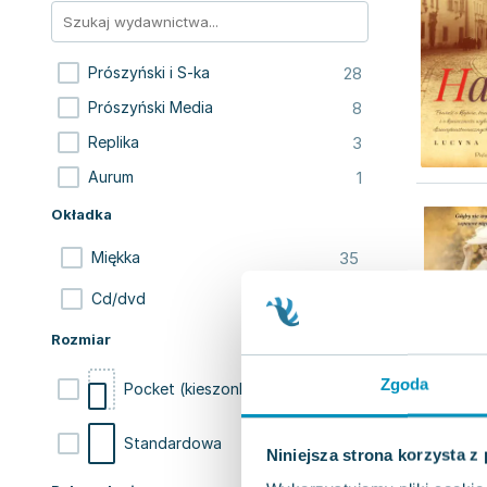
28
Prószyński i S-ka
8
Prószyński Media
3
Replika
1
Aurum
Okładka
35
Miękka
5
Cd/dvd
Rozmiar
Zgoda
28
Pocket (kieszonkowa)
12
Standardowa
Niniejsza strona korzysta z