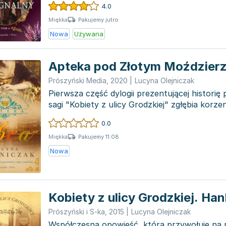
4.0
Pakujemy jutro
Miękka
Nowa
Używana
Apteka pod Złotym Moździer
Prószyński Media
,
2020
|
Lucyna Olejniczak
Pierwsza część dylogii prezentującej historię
sagi "Kobiety z ulicy Grodzkiej" zgłębia korzeni
0.0
Pakujemy 11.08
Miękka
Nowa
Kobiety z ulicy Grodzkiej. Ha
Prószyński i S-ka
,
2015
|
Lucyna Olejniczak
Współczesna opowieść, która przywołuje na 