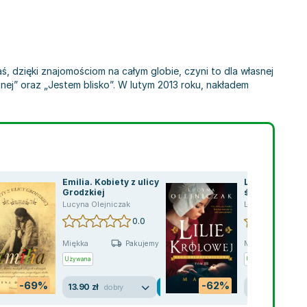
dzięki znajomościom na całym globie, czyni to dla własnej
nej” oraz „Jestem blisko”. W lutym 2013 roku, nakładem
Emilia. Kobiety z ulicy
Lilie Królowej
Grodzkiej
średniowiecza
Lucyna Olejniczak
Lucyna Olejnicz
0.0
Miękka
Miękka
Pakujemy jutro
Używana
Używana
-69%
-62%
13.90 zł
16.97 zł
dobry
jak n