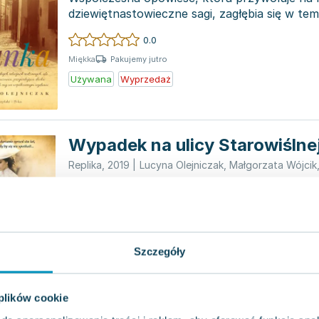
dziewiętnastowieczne sagi, zagłębia się w te
skomplikowanych więzi rod...
0.0
Pakujemy jutro
Miękka
Używana
Wyprzedaż
Wypadek na ulicy Starowiślne
Replika
,
2019
|
Lucyna Olejniczak
,
Małgorzata Wójcik
Opowieść ta z wdziękiem i finezją przedstawi
Krakowa: współczesne oraz to z początku XX
pod Wawelem...
0.0
Pakujemy jutro
Miękka
Szczegóły
Używana
Wyprzedaż
 plików cookie