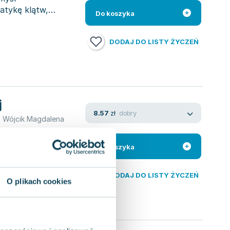
matykę klątw,
Do koszyka
DODAJ DO LISTY ŻYCZEŃ
j
dobry
8.57
zł
,
Wójcik Magdalena
a dwa oblicza
 wieku, kiedy gród
Do koszyka
DODAJ DO LISTY ŻYCZEŃ
O plikach cookies