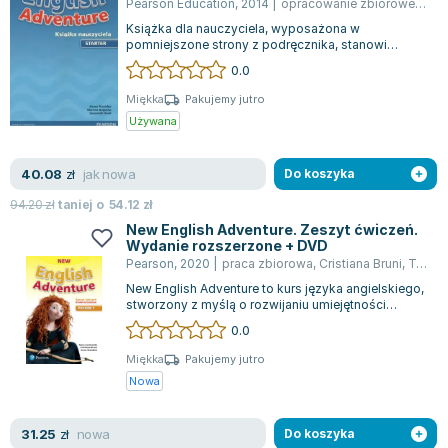
Pearson Education
,
2014
|
opracowanie zbiorowe
,
Anna
Książka dla nauczyciela, wyposażona w
pomniejszone strony z podręcznika, stanowi
nieocenioną pomoc w efektywnym planowaniu i
0.0
prowa...
Miękka
Pakujemy jutro
Używana
jak nowa
40.08
zł
Do koszyka
94.20
zł
taniej o
54.12
zł
New English Adventure. Zeszyt ćwiczeń.
Wydanie rozszerzone + DVD
Pearson
,
2020
|
praca zbiorowa
,
Cristiana Bruni
,
Tessa Lochow
New English Adventure to kurs języka angielskiego,
stworzony z myślą o rozwijaniu umiejętności
uczniów w klasach 1-3 szkoły podsta...
0.0
Miękka
Pakujemy jutro
Nowa
nowa
31.25
zł
Do koszyka