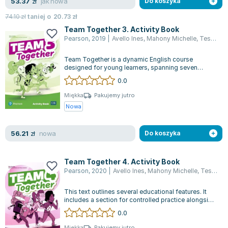
jak nowa
53.37
zł
Do koszyka
74.10
zł
taniej o
20.73
zł
Team Together 3. Activity Book
Pearson
,
2019
|
Avello Ines
,
Mahony Michelle
,
Tessa Lochow
Team Together is a dynamic English course
designed for young learners, spanning seven
levels. It focuses on not only language deve...
0.0
Miękka
Pakujemy jutro
Nowa
nowa
56.21
zł
Do koszyka
Team Together 4. Activity Book
Pearson
,
2020
|
Avello Ines
,
Mahony Michelle
,
Tessa Lochow
This text outlines several educational features. It
includes a section for controlled practice alongside
freer practice, allowing...
0.0
Miękka
Pakujemy jutro