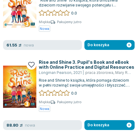
"Rise and Shine" to książka, która umożliwia
dzieciom rozwijanie swojego potencjału i
zdobywanie pewności siebie, prowadząc je do...
0.0
Miękka
Pakujemy jutro
Nowa
nowa
61.55
zł
Do koszyka
Rise and Shine 3. Pupil's Book and eBook
with Online Practice and Digital Resources
Longman Pearson
,
2021
|
praca zbiorowa
,
Mary Roulston
Rise and Shine to książka, która pomaga dzieciom
w pełni rozwinąć swoje umiejętności i błyszczeć.
Dzięki ukierunkowanemu wsparciu,...
0.0
Miękka
Pakujemy jutro
Nowa
nowa
88.80
zł
Do koszyka