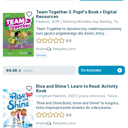
Team Together 3. Pupil's Book + Digital
Resources
Pearson
,
2019
|
Mahony Michelle
,
Kay Bentley
,
Tessa Lochow
Team Together to dynamiczny, siedmiopoziomowy
kurs języka angielskiego dla dzieci, który
równocześnie rozwija umiejętności językow...
0.0
Miękka
Pakujemy jutro
Nowa
nowa
90.59
zł
Do koszyka
Rise and Shine 1. Learn to Read. Activity
Book
Longman Pearson
,
2021
|
praca zbiorowa
,
Tessa Lochow
"Rise and Shine Build, Grow and Shine" to książka,
która inspiruje każde dziecko do odkrywania
własnego potencjału i poczucia speł...
0.0
Miękka
Pakujemy jutro