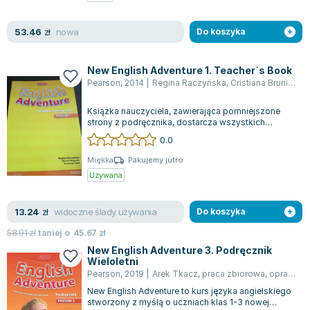
Zygmunt Freud
nowa
53.46
Agata Passent
zł
Do koszyka
Michel Moran
Maciej Orłoś
New English Adventure 1. Teacher`s Book
Pearson
,
2014
|
Regina Raczyńska
,
Cristiana Bruni
,
Tes
Jo Nesbo
Katarzyna Miller
Książka nauczyciela, zawierająca pomniejszone
Antoine de Saint Exupery
strony z podręcznika, dostarcza wszystkich
niezbędnych materiałów do skutecznego pla...
0.0
Lew Tołstoj
Mark Twain
Miękka
Pakujemy jutro
Używana
Marcin Meller
Paulina Młynarska
widoczne ślady używania
13.24
ks. Piotr Pawlukiewicz
zł
Do koszyka
Jarosław Sokołowski
58.91
zł
taniej o
45.67
zł
Piotr Latocha
New English Adventure 3. Podręcznik
Wieloletni
Michael Scott
Pearson
,
2019
|
Arek Tkacz
,
praca zbiorowa
,
opracowanie zbiorowe
Piotr Semka
New English Adventure to kurs języka angielskiego
Jarosław Iwaszkiewicz
stworzony z myślą o uczniach klas 1-3 nowej