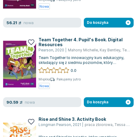
Nowa
nowa
56.21
zł
Do koszyka
Team Together 4. Pupil's Book. Digital
Resources
Pearson
,
2020
|
Mahony Michelle
,
Kay Bentley
,
Tessa Lochow
Team Together to innowacyjny kurs edukacyjny,
składający się z siedmiu poziomów, który
umożliwia rozwój umiejętności językowych i...
0.0
Miękka
Pakujemy jutro
Nowa
nowa
90.59
zł
Do koszyka
Rise and Shine 3. Activity Book
Longman Pearson
,
2021
|
praca zbiorowa
,
Tessa Lochow