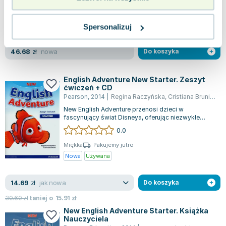
Miękka
Pakujemy 11.08
Nowa
Spersonalizuj
nowa
46.68
zł
Do koszyka
English Adventure New Starter. Zeszyt
ćwiczeń + CD
Pearson
,
2014
|
Regina Raczyńska
,
Cristiana Bruni
,
Tes
New English Adventure przenosi dzieci w
fascynujący świat Disneya, oferując niezwykłe
doświadczenie nauki języka angielskiego. Kur...
0.0
Miękka
Pakujemy jutro
Nowa
Używana
jak nowa
14.69
zł
Do koszyka
30.60
zł
taniej o
15.91
zł
New English Adventure Starter. Książka
Nauczyciela