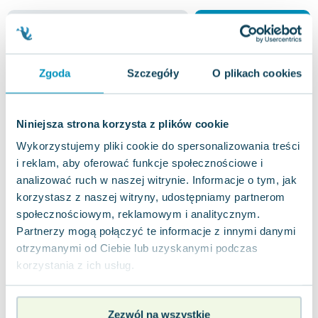
jak nowa
6.13
zł
Do koszyka
48.17
zł
taniej o
42.04
zł
Stars and Heroes Starter. Podręcznik
Zgoda
Szczegóły
O plikach cookies
Longman Pearson
,
2023
|
Tessa Lochow
,
Lochowski Tessa
"Stars and Heroes" to nowoczesny kurs językowy
przeznaczony dla dzieci z klas 0-3, którzy
Niniejsza strona korzysta z plików cookie
ukończyli edukację przedszkolną. Program...
0.0
Wykorzystujemy pliki cookie do spersonalizowania treści
Miękka
Pakujemy 11.08
i reklam, aby oferować funkcje społecznościowe i
Nowa
analizować ruch w naszej witrynie. Informacje o tym, jak
korzystasz z naszej witryny, udostępniamy partnerom
nowa
72.95
zł
Do koszyka
społecznościowym, reklamowym i analitycznym.
Partnerzy mogą połączyć te informacje z innymi danymi
Stars and Heroes Starter. Zeszyt ćwiczeń
otrzymanymi od Ciebie lub uzyskanymi podczas
Longman Pearson
,
2023
|
Amanda Davies
,
Teresa Lochowski
korzystania z ich usług.
"Stars and Heroes" to nowoczesny zestaw
edukacyjny przeznaczony dla uczniów klas 0-3,
którzy posiadają już przedszkolne fundamenty...
Zezwól na wszystkie
0.0