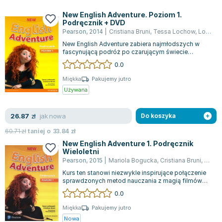
Książki: Psychologia, motywacja
Nauki historyczne - książki
Dan Brown
Książki o naukach politycznych dla studentów
Bolesław Prus
New English Adventure. Poziom 1.
Podręcznik + DVD
Książki do nauk przyrodniczych dla studentów
Clive Cussler
Pearson
,
2014
|
Cristiana Bruni
,
Tessa Lochow
,
Lochowski Tessa
Książki do nauk społecznych dla studentów
Wanda Chotomska
New English Adventure zabiera najmłodszych w
Książki do nauk ścisłych dla studentów
Józef Ignacy Kraszewski
fascynującą podróż po czarującym świecie
Disneya, zapewniając im niezapomniane doświa...
0.0
Prawo - książki dla studentów
Clive Staples Lewis
Technologia żywności - książki
Martyna Wojciechowska
Miękka
Pakujemy jutro
Używana
Zarządzanie i marketing - książki
Melissa De la Cruz
Nauka języków obcych - książki
Blanka Lipińska
jak nowa
26.87
Podręczniki dla nauczycieli - metodyka
Jaś Kapela
zł
Do koszyka
Repetytoria, testy i materiały pomocnicze
Agatha Christie
60.71
zł
taniej o
33.84
zł
Witold Gadowski
New English Adventure 1. Podręcznik
Wieloletni
Jan Pietrzak
Pearson
,
2015
|
Mariola Bogucka
,
Cristiana Bruni
,
Tessa
Marcin Kowalczyk
Kurs ten stanowi niezwykle inspirujące połączenie
Piotr Zychowicz
sprawdzonych metod nauczania z magią filmów
Walta Disneya. Uczniowie mają wyjątk...
0.0
Joanna Jabłczyńska
Piotr Kościelny
Miękka
Pakujemy jutro
Nowa
Jan Piński