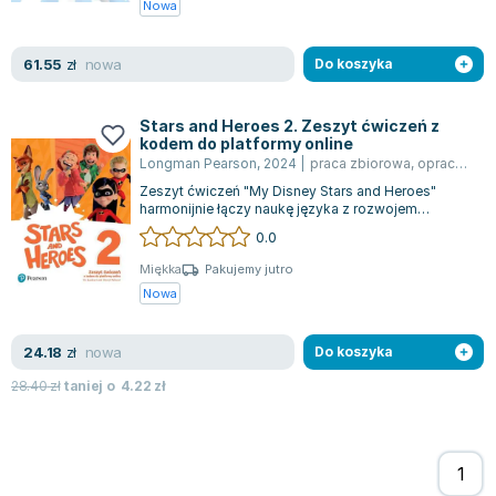
Nowa
nowa
61.55
zł
Do koszyka
Stars and Heroes 2. Zeszyt ćwiczeń z
kodem do platformy online
Longman Pearson
,
2024
|
praca zbiorowa
,
opracowanie zbiorowe
Zeszyt ćwiczeń "My Disney Stars and Heroes"
harmonijnie łączy naukę języka z rozwojem
społeczno-emocjonalnym, oferując uczniom ins...
0.0
Miękka
Pakujemy jutro
Nowa
nowa
24.18
zł
Do koszyka
28.40
zł
taniej o
4.22
zł