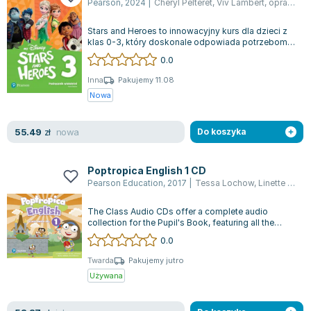
Pearson
,
2024
|
Cheryl Pelteret
,
Viv Lambert
,
opracowanie zbiorowe
Lorraine Warren
Ajahn Brahm
Stars and Heroes to innowacyjny kurs dla dzieci z
Lucinda Riley
klas 0-3, który doskonale odpowiada potrzebom
uczniów z doświadczeniem przedszko...
0.0
Jacek Walkiewicz
Inna
Pakujemy 11.08
Nowa
nowa
55.49
zł
Do koszyka
Poptropica English 1 CD
Pearson Education
,
2017
|
Tessa Lochow
,
Linette Erocak
The Class Audio CDs offer a complete audio
collection for the Pupil's Book, featuring all the
songs, including their karaoke versi...
0.0
Twarda
Pakujemy jutro
Używana