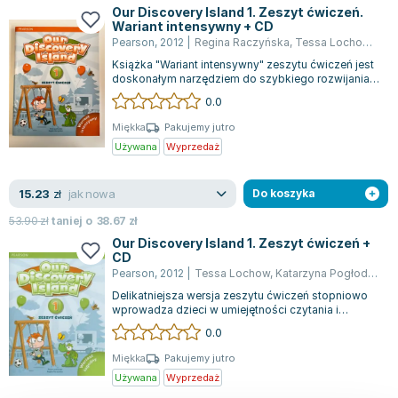
Our Discovery Island 1. Zeszyt ćwiczeń.
Wariant intensywny + CD
Pearson
,
2012
|
Regina Raczyńska
,
Tessa Lochow
,
Loc
Książka "Wariant intensywny" zeszytu ćwiczeń jest
doskonałym narzędziem do szybkiego rozwijania
umiejętności czytania i pisania. U...
0.0
Miękka
Pakujemy jutro
Używana
Wyprzedaż
jak nowa
15.23
zł
Do koszyka
53.90
zł
taniej o
38.67
zł
Our Discovery Island 1. Zeszyt ćwiczeń +
CD
Pearson
,
2012
|
Tessa Lochow
,
Katarzyna Pogłodzińska
Delikatniejsza wersja zeszytu ćwiczeń stopniowo
wprowadza dzieci w umiejętności czytania i
pisania. W początkowej części roku szko...
0.0
Miękka
Pakujemy jutro
Używana
Wyprzedaż