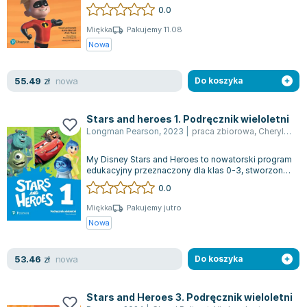
szkoły podstawowej, który w pełni od...
0.0
Joseph Murphy
Jan Sztaudynger
Miękka
Pakujemy 11.08
Nowa
Aleksander Puszkin
Oscar Wilde
nowa
55.49
Małgorzata Ohme
zł
Do koszyka
Maddie Ziegler
Leszek Czarnecki
Stars and heroes 1. Podręcznik wieloletni
Longman Pearson
,
2023
|
praca zbiorowa
,
Cheryl Pelteret
Joanna Racewicz
Maria Seweryn
My Disney Stars and Heroes to nowatorski program
Janina Zającówna
edukacyjny przeznaczony dla klas 0-3, stworzony
z myślą o dzieciach, które mają z...
0.0
Eric Helms
Anna Prus (oprac.)
Miękka
Pakujemy jutro
Nowa
Nela Mała Reporterka
Agnieszka Maciąg
nowa
53.46
Barbara Wrzesińska
zł
Do koszyka
Terry Pratchett
Virginia Woolf
Stars and Heroes 3. Podręcznik wieloletni