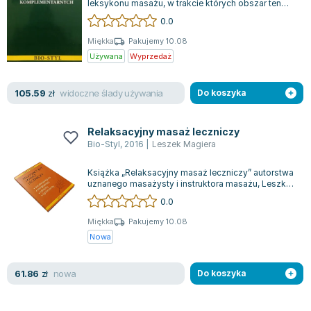
leksykonu masażu, w trakcie których obszar ten
Zygmunt Freud
przeszedł wiele zmian i pojawiły się nowe...
0.0
Agata Passent
Miękka
Pakujemy 10.08
Michel Moran
Używana
Wyprzedaż
Maciej Orłoś
Jo Nesbo
widoczne ślady używania
105.59
zł
Do koszyka
Katarzyna Miller
Antoine de Saint Exupery
Relaksacyjny masaż leczniczy
Lew Tołstoj
Bio-Styl
,
2016
|
Leszek Magiera
Mark Twain
Książka „Relaksacyjny masaż leczniczy” autorstwa
Marcin Meller
uznanego masażysty i instruktora masażu, Leszka
Paulina Młynarska
Magiery, odkrywa przed czytelnika...
0.0
ks. Piotr Pawlukiewicz
Miękka
Pakujemy 10.08
Jarosław Sokołowski
Nowa
Piotr Latocha
Michael Scott
nowa
61.86
zł
Do koszyka
Piotr Semka
Jarosław Iwaszkiewicz