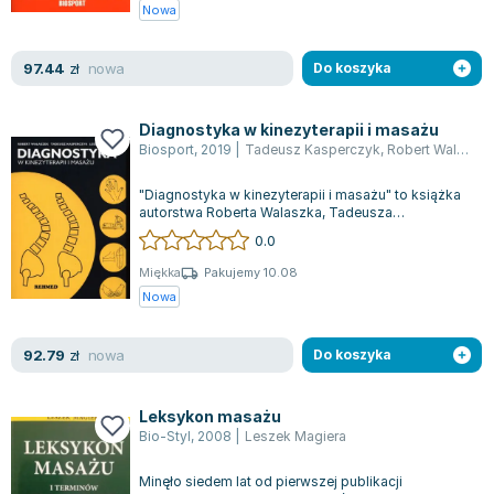
Książki: Psychologia, motywacja
Nauki historyczne - książki
Dan Brown
Nowa
Książki o naukach politycznych dla studentów
Bolesław Prus
Książki do nauk przyrodniczych dla studentów
Clive Cussler
nowa
97.44
zł
Do koszyka
Książki do nauk społecznych dla studentów
Wanda Chotomska
Książki do nauk ścisłych dla studentów
Józef Ignacy Kraszewski
Diagnostyka w kinezyterapii i masażu
Prawo - książki dla studentów
Clive Staples Lewis
Biosport
,
2019
|
Tadeusz Kasperczyk
,
Robert Walaszek
Technologia żywności - książki
Martyna Wojciechowska
"Diagnostyka w kinezyterapii i masażu" to książka
Zarządzanie i marketing - książki
Melissa De la Cruz
autorstwa Roberta Walaszka, Tadeusza
Nauka języków obcych - książki
Blanka Lipińska
Kasperczyka i Leszka Magiery, która jako pi...
0.0
Podręczniki dla nauczycieli - metodyka
Jaś Kapela
Miękka
Pakujemy 10.08
Repetytoria, testy i materiały pomocnicze
Agatha Christie
Nowa
Witold Gadowski
Jan Pietrzak
nowa
92.79
zł
Do koszyka
Marcin Kowalczyk
Piotr Zychowicz
Leksykon masażu
Joanna Jabłczyńska
Bio-Styl
,
2008
|
Leszek Magiera
Piotr Kościelny
Minęło siedem lat od pierwszej publikacji
Jan Piński