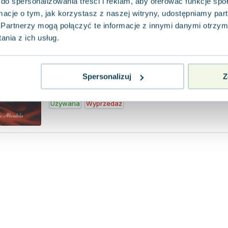
do spersonalizowania treści i reklam, aby oferować funkcje sp
ormacje o tym, jak korzystasz z naszej witryny, udostępniamy p
Minaret TW
Partnerzy mogą połączyć te informacje z innymi danymi otrzym
Remi
,
2014
|
Leila Aboulela
nia z ich usług.
Najwa, nosząca hidżab, pozostaje niewidoczna
zwłaszcza dla bogatych właścicieli domów, w
jako sprzątacz...
0.0
Spersonalizuj
Z
Pakujemy 10.08
Pocket
Używana
Wyprzedaż