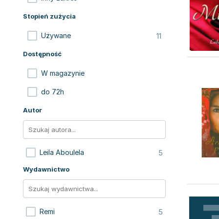
Stopień zużycia
11
Używane
Dostępność
W magazynie
do 72h
Autor
5
Leila Aboulela
Wydawnictwo
5
Remi