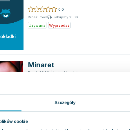
0.0
Pakujemy 10.08
Broszurowa
Używana
Wyprzedaż
Minaret
Remi
,
2009
|
Leila Aboulela
Najwa, ubrana w muzułmański hidżab, przec
obok większości osób, zwłaszcza w domach 
które sprzą...
0.0
Szczegóły
Pakujemy 10.08
Miękka
Używana
Wyprzedaż
 plików cookie