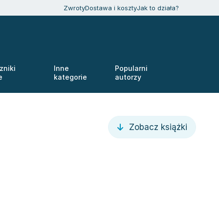
Zwroty
Dostawa i koszty
Jak to działa?
zniki
Inne
Popularni
e
kategorie
autorzy
Zobacz książki