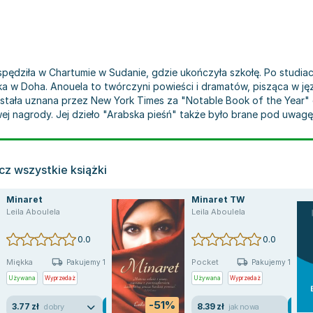
spędziła w Chartumie w Sudanie, gdzie ukończyła szkołę. Po studia
ka w Doha. Anouela to twórczyni powieści i dramatów, pisząca w ję
została uznana przez New York Times za "Notable Book of the Year
owej nagrody. Jej dzieło "Arabska pieśń" także było brane pod uwag
z wszystkie książki
Minaret
Minaret TW
Leila Aboulela
Leila Aboulela
0.0
0.0
Miękka
Pocket
Pakujemy 10.08
Pakujemy 10.08
Używana
Wyprzedaż
Używana
Wyprzedaż
-51%
3.77 zł
8.39 zł
dobry
jak nowa