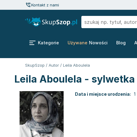
Kontakt z nami
Kategorie
Używane
Nowości
Blog
A
SkupSzop
/
Autor
/
Leila Aboulela
Leila Aboulela - sylwetka
Data i miejsce urodzenia:
1