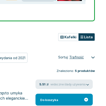
Kafelki
Lista
Sortuj:
Trafność
wydania od 2021
Znaleziono:
5
produktów
widoczne ślady używania
5.51
zł
zęsto umyka
ych eleganckie
Do koszyka