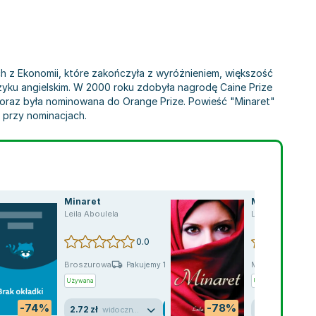
ch z Ekonomii, które zakończyła z wyróżnieniem, większość
zyku angielskim. W 2000 roku zdobyła nagrodę Caine Prize
" oraz była nominowana do Orange Prize. Powieść "Minaret"
ę przy nominacjach.
Minaret
Minaret
Leila Aboulela
Leila Aboulela
0.0
Broszurowa
Miękka
Pakujemy 10.08
P
Używana
Używana
Wyprzed
-74%
-78%
2.72 zł
5.51 zł
widoczne ślady używania