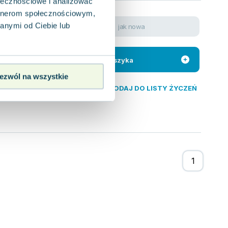
ołecznościowe i analizować
artnerom społecznościowym,
anymi od Ciebie lub
jak nowa
8.39
zł
 dla wielu,
 których pracuje
Do koszyka
ezwól na wszystkie
DODAJ DO LISTY ŻYCZEŃ