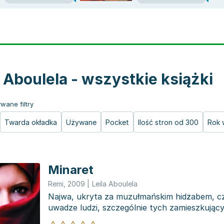
a Aboulela - wszystkie książki
wane filtry
Twarda okładka
Używane
Pocket
Ilość stron od 300
Rok 
Minaret
Remi
,
2009
|
Leila Aboulela
Najwa, ukryta za muzułmańskim hidżabem, c
uwadze ludzi, szczególnie tych zamieszkując
domy, które sprząta...