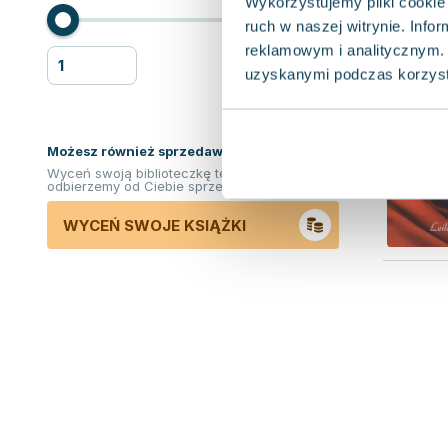
Wykorzystujemy pliki cookie 
ruch w naszej witrynie. Inf
reklamowym i analitycznym. 
uzyskanymi podczas korzysta
Możesz również sprzedawać ksiązki!
Wyceń swoją biblioteczkę teraz. Odkupimy i
odbierzemy od Ciebie sprzedane książki.
WYCEŃ SWOJE KSIĄŻKI