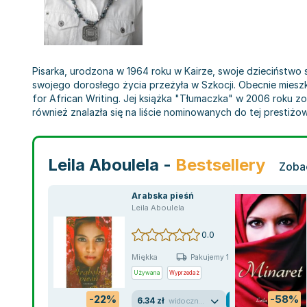
Pisarka, urodzona w 1964 roku w Kairze, swoje dzieciństwo 
swojego dorosłego życia przeżyła w Szkocji. Obecnie miesz
for African Writing. Jej książka "Tłumaczka" w 2006 roku 
również znalazła się na liście nominowanych do tej prestiż
Leila Aboulela -
Bestsellery
Zobac
Arabska pieśń
Leila Aboulela
0.0
Miękka
Pakujemy 10.08
Używana
Wyprzedaż
-22%
-58%
6.34 zł
widoczne ślady używania