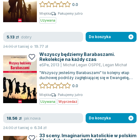
chrześcijan pragnących wprowadzać bib...
0.0
Joseph Murphy
Jan Sztaudynger
Miękka
Pakujemy jutro
Używana
Aleksander Puszkin
Oscar Wilde
dobry
5.13
Małgorzata Ohme
zł
Do koszyka
Maddie Ziegler
24.90
zł
taniej o
19.77
zł
Leszek Czarnecki
Wszyscy będziemy Barabaszami.
Rekolekcje na każdy czas
Joanna Racewicz
eSPe
,
2013
|
Michał Legan OSPPE
,
Legan Michał
Maria Seweryn
"Wszyscy jesteśmy Barabaszami" to kolejny etap
Janina Zającówna
duchowej podróży zagłębiającej się w Ewangelię,
gdzie przewodnikiem jest Ojciec Leg...
0.0
Eric Helms
Anna Prus (oprac.)
Miękka
Pakujemy jutro
Używana
Wyprzedaż
Nela Mała Reporterka
Agnieszka Maciąg
jak nowa
18.56
Barbara Wrzesińska
zł
Do koszyka
Terry Pratchett
24.90
zł
taniej o
6.34
zł
Virginia Woolf
33 sceny. Imaginarium katolickie w polskim