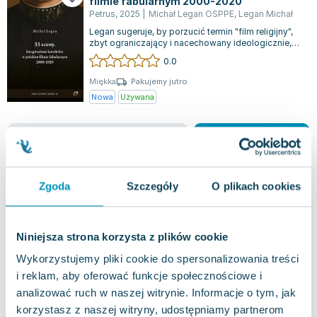
filmie fabularnym 2000-2020
Lorraine Warren
Petrus
,
2025
|
Michał Legan OSPPE
,
Legan Michał
Ajahn Brahm
Legan sugeruje, by porzucić termin "film religijny",
Lucinda Riley
zbyt ograniczający i nacechowany ideologicznie,
na rzecz postrzegania religij...
0.0
Jacek Walkiewicz
Miękka
Pakujemy jutro
Nowa
Używana
jak nowa
30.36
zł
Do koszyka
78.99
zł
taniej o
48.63
zł
Zgoda
Szczegóły
O plikach cookies
Niniejsza strona korzysta z plików cookie
Wykorzystujemy pliki cookie do spersonalizowania treści
i reklam, aby oferować funkcje społecznościowe i
analizować ruch w naszej witrynie. Informacje o tym, jak
korzystasz z naszej witryny, udostępniamy partnerom