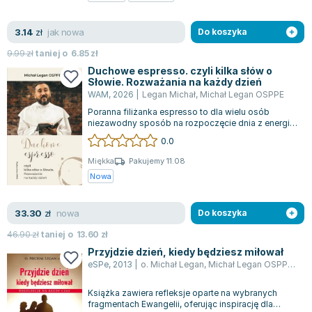
Zygmunt Freud
jak nowa
3.14
Agata Passent
zł
Do koszyka
Michel Moran
9.99
zł
taniej o
6.85
zł
Maciej Orłoś
Duchowe espresso. czyli kilka słów o
Słowie. Rozważania na każdy dzień
Jo Nesbo
WAM
,
2026
|
Legan Michał
,
Michał Legan OSPPE
Katarzyna Miller
Poranna filiżanka espresso to dla wielu osób
Antoine de Saint Exupery
niezawodny sposób na rozpoczęcie dnia z energią.
Lecz nasze serce i dusza również pot...
0.0
Lew Tołstoj
Mark Twain
Miękka
Pakujemy 11.08
Nowa
Marcin Meller
Paulina Młynarska
nowa
33.30
ks. Piotr Pawlukiewicz
zł
Do koszyka
Jarosław Sokołowski
46.90
zł
taniej o
13.60
zł
Piotr Latocha
Przyjdzie dzień, kiedy będziesz miłował
eSPe
,
2013
|
o. Michał Legan
,
Michał Legan OSPPE
,
Leg
Michael Scott
Piotr Semka
Książka zawiera refleksje oparte na wybranych
Jarosław Iwaszkiewicz
fragmentach Ewangelii, oferując inspirację dla