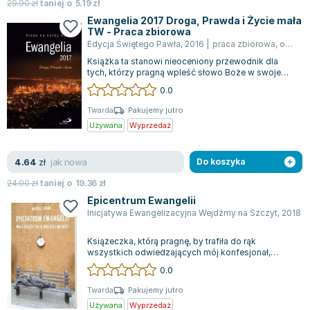
Książki: Psychologia, motywacja
Nauki historyczne - książki
Dan Brown
29.90
zł
taniej o
5.19
zł
Książki o naukach politycznych dla studentów
Bolesław Prus
Ewangelia 2017 Droga, Prawda i Życie mała
TW - Praca zbiorowa
Książki do nauk przyrodniczych dla studentów
Clive Cussler
Edycja Świętego Pawła
,
2016
|
praca zbiorowa
,
opracowanie zbiorowe
Książki do nauk społecznych dla studentów
Wanda Chotomska
Książka ta stanowi nieoceniony przewodnik dla
Książki do nauk ścisłych dla studentów
Józef Ignacy Kraszewski
tych, którzy pragną wpleść słowo Boże w swoje
codzienne życie, harmonizując to z ryt...
0.0
Prawo - książki dla studentów
Clive Staples Lewis
Technologia żywności - książki
Martyna Wojciechowska
Twarda
Pakujemy jutro
Używana
Wyprzedaż
Zarządzanie i marketing - książki
Melissa De la Cruz
Nauka języków obcych - książki
Blanka Lipińska
jak nowa
4.64
Podręczniki dla nauczycieli - metodyka
Jaś Kapela
zł
Do koszyka
Repetytoria, testy i materiały pomocnicze
Agatha Christie
24.00
zł
taniej o
19.36
zł
Witold Gadowski
Epicentrum Ewangelii
Inicjatywa Ewangelizacyjna Wejdźmy na Szczyt
,
2018
|
Jan Pietrzak
Marcin Kowalczyk
Książeczka, którą pragnę, by trafiła do rąk
Piotr Zychowicz
wszystkich odwiedzających mój konfesjonał,
zawiera głęboko osobiste odkrycie - doświad...
0.0
Joanna Jabłczyńska
Piotr Kościelny
Twarda
Pakujemy jutro
Używana
Wyprzedaż
Jan Piński