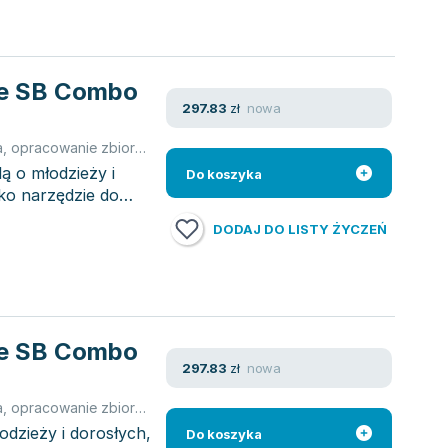
te SB Combo
nowa
297.83
zł
a
,
opracowanie zbiorowe
,
Emily Bryson
,
Chris Tien Lee
,
Lee Christien
ą o młodzieży i
Do koszyka
ako narzędzie do
DODAJ DO LISTY ŻYCZEŃ
te SB Combo
nowa
297.83
zł
a
,
opracowanie zbiorowe
,
Emily Bryson
,
Chris Tien Lee
,
Lee Christien
dzieży i dorosłych,
Do koszyka