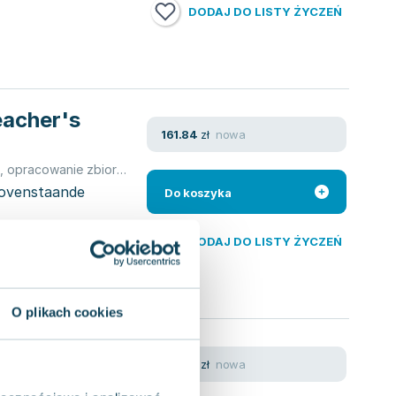
DODAJ DO LISTY ŻYCZEŃ
eacher's
nowa
161.84
zł
,
opracowanie zbiorowe
,
Jessica Williams
,
Chris Tien Lee
,
Lee Christ
Bovenstaande
Do koszyka
DODAJ DO LISTY ŻYCZEŃ
O plikach cookies
g Teacher's
nowa
161.84
zł