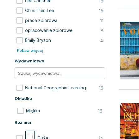
16
Lee Christien
15
Chris Tien Lee
11
praca zbiorowa
8
opracowanie zbiorowe
4
Emily Bryson
Pokaż więcej
Wydawnictwo
16
National Geographic Learning
Okładka
16
Miękka
Rozmiar
14
Duża