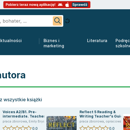
ktualności
Biznes i
Literatura
Podręc
marketing
szkoln
autora
 wszystkie książki
Voices A2/B1. Pre-
Reflect 5 Reading &
intermediate. Teacher`s
Writing Teacher's Guide
Book
praca zbiorowa
,
Emily Bryson
,
Chris Tien Lee
,
Lee Christien
praca zbiorowa
,
opracowanie zbiorowe
0.0
0.0