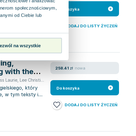
ołecznościowe i analizować
,
opracowanie zbiorowe
,
Jonathan Bygrave
,
Chris Tien Lee
,
Lee Chr
artnerom społecznościowym,
& Speaking Teacher's
Do koszyka
anymi od Ciebie lub
DODAJ DO LISTY ŻYCZEŃ
ezwól na wszystkie
ing,
nowa
258.41
zł
g with the
ss Laurie
,
Lee Christien
ielskiego, który
Do koszyka
, w tym teksty i
DODAJ DO LISTY ŻYCZEŃ