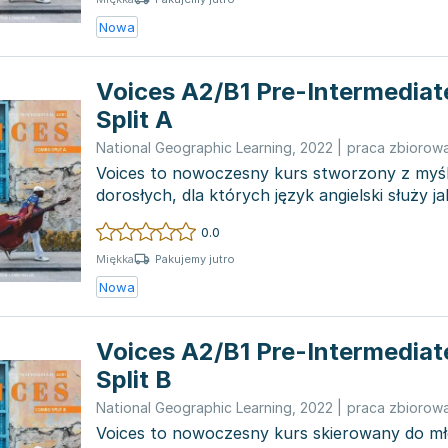
Nowa
Voices A2/B1 Pre-Intermedia
Split A
National Geographic Learning
,
2022
|
praca zbiorow
Voices to nowoczesny kurs stworzony z myśl
dorosłych, dla których język angielski służy j
odkrywani...
0.0
Pakujemy jutro
Miękka
Nowa
Voices A2/B1 Pre-Intermedia
Split B
National Geographic Learning
,
2022
|
praca zbiorow
Voices to nowoczesny kurs skierowany do mło