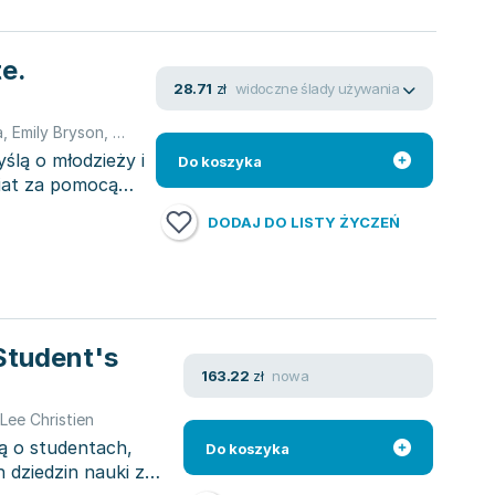
e.
widoczne ślady używania
28.71
zł
a
,
Emily Bryson
,
Chris Tien Lee
,
Lee Christien
ślą o młodzieży i
Do koszyka
wiat za pomocą
DODAJ DO LISTY ŻYCZEŃ
 Student's
nowa
163.22
zł
Lee Christien
ą o studentach,
Do koszyka
h dziedzin nauki z