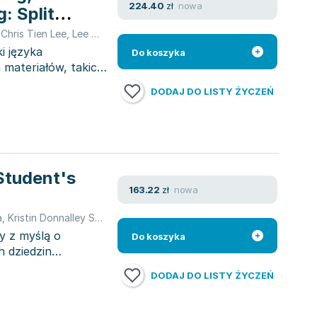
nowa
224.40
zł
: Split
orm
,
Chris Tien Lee
,
Lee Christien
i języka
Do koszyka
 materiałów, takich
DODAJ DO LISTY ŻYCZEŃ
 Student's
nowa
163.22
zł
a
,
Kristin Donnalley Sherman
,
Chris Tien Lee
,
Lee Christien
y z myślą o
Do koszyka
h dziedzin
DODAJ DO LISTY ŻYCZEŃ