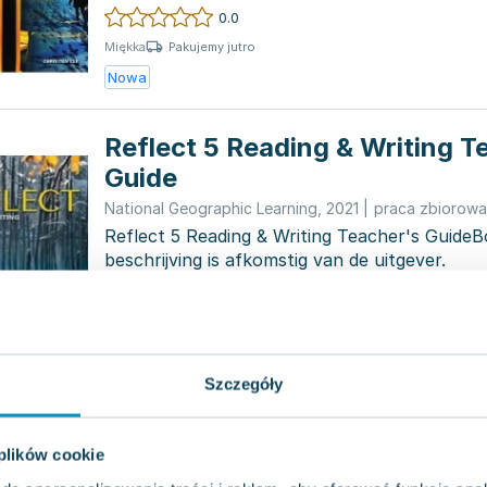
rozwij...
0.0
Pakujemy jutro
Miękka
Nowa
Reflect 5 Reading & Writing T
Guide
National Geographic Learning
,
2021
|
praca zbiorowa
Reflect 5 Reading & Writing Teacher's Guide
beschrijving is afkomstig van de uitgever.
0.0
Pakujemy jutro
Miękka
Nowa
Szczegóły
Reflect 5 Listening & Speakin
Guide
 plików cookie