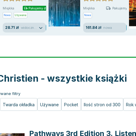
Miękka
Miękka
Pakujemy dzisiaj
Pakujemy jutro
Nowa
Używana
Nowa
28.71 zł
161.84 zł
widoczne ślady używania
nowa
Christien - wszystkie książki
wane filtry
Twarda okładka
Używane
Pocket
Ilość stron od 300
Rok 
Pathways 3rd Edition 3. Listen