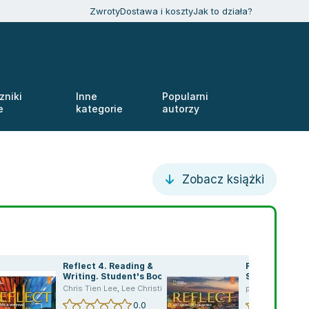
Zwroty
Dostawa i koszty
Jak to działa?
zniki
Inne
Popularni
e
kategorie
autorzy
Zobacz książki
Reflect 4. Reading &
Reflect 5 List
Writing. Student's Book
Speaking Teac
,
Jessica Williams
Chris Tien Lee
,
Chris Tien Lee
,
Lee Christien
,
Lee Christien
praca zbiorowa
,
0.0