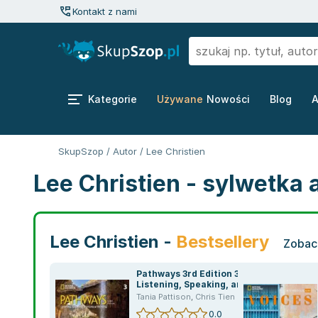
Kontakt z nami
Kategorie
Używane
Nowości
Blog
A
SkupSzop
/
Autor
/
Lee Christien
Lee Christien - sylwetka 
Lee Christien -
Bestsellery
Zobacz
Pathways 3rd Edition 3.
Listening, Speaking, and
Critical Thinking: Split
Tania Pattison
,
Chris Tien Lee
,
Lee Christien
Edition A with the Spark
0.0
platform