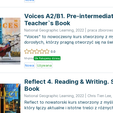
Voices A2/B1. Pre-intermediat
Teacher`s Book
National Geographic Learning
,
2022
|
praca zbiorow
"Voices" to nowoczesny kurs stworzony z my
dorosłych, którzy pragną otworzyć się na ś
języka angiel...
0.0
Miękka
Pakujemy dzisiaj
Nowa
Używana
Reflect 4. Reading & Writing.
Book
National Geographic Learning
,
2022
|
Chris Tien Lee
,
Reflect to nowatorski kurs stworzony z myśl
który łączy aktualne i istotne treści z różnyc