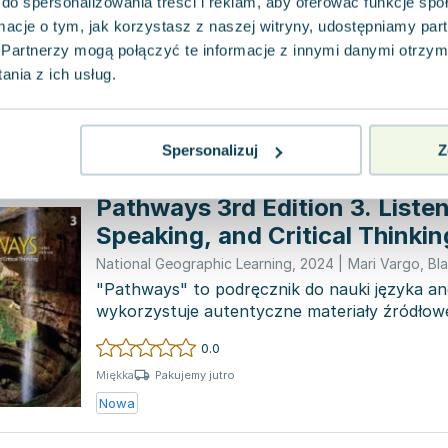
do spersonalizowania treści i reklam, aby oferować funkcje sp
National Geographic Learning
,
2021
|
praca zbiorowa
ormacje o tym, jak korzystasz z naszej witryny, udostępniamy p
It spyt fan it materiaal "Reflect 5 Listening 
Guide" is levere troch de útjouwer.
Partnerzy mogą połączyć te informacje z innymi danymi otrzym
nia z ich usług.
0.0
Pakujemy jutro
Miękka
Nowa
Spersonalizuj
Z
Pathways 3rd Edition 3. Listen
Speaking, and Critical Thinkin
Spark platform
National Geographic Learning
,
2024
|
Mari Vargo
,
Bla
"Pathways" to podręcznik do nauki języka ang
wykorzystuje autentyczne materiały źródłowe
nagrania...
0.0
Pakujemy jutro
Miękka
Nowa