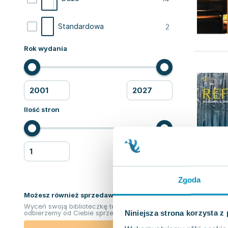
2
Standardowa
Rok wydania
Ilość stron
Zgoda
Możesz również sprzedawać ksiązki!
Wyceń swoją biblioteczkę teraz. Odkupimy i
Niniejsza strona korzysta z
odbierzemy od Ciebie sprzedane książki.