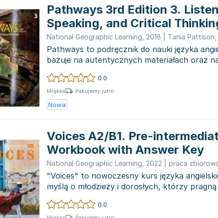
Pathways 3rd Edition 3. Listen
Speaking, and Critical Thinking
Edition B with the Spark platf
National Geographic Learning
,
2018
|
Tania Pattison
Pathways to podręcznik do nauki języka angie
bazuje na autentycznych materiałach oraz n
pochodzących...
0.0
Pakujemy jutro
Miękka
Nowa
Voices A2/B1. Pre-intermediat
Workbook with Answer Key
National Geographic Learning
,
2022
|
praca zbiorow
"Voices" to nowoczesny kurs języka angielsk
myślą o młodzieży i dorosłych, którzy pragną
wiedzę o...
0.0
Pakujemy jutro
Miękka