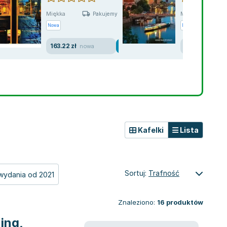
Miękka
Miękka
Pakujemy jutro
Nowa
Nowa
163.22 zł
161.84 zł
nowa
now
Kafelki
Lista
Sortuj:
Trafność
wydania od 2021
Znaleziono:
16
produktów
ing,