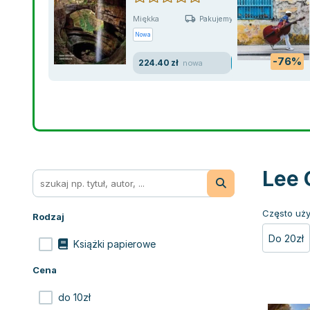
Miękka
Pakujemy jutro
Nowa
-76%
224.40 zł
nowa
Lee 
Często uży
Rodzaj
Do 20zł
Książki papierowe
Cena
do 10zł