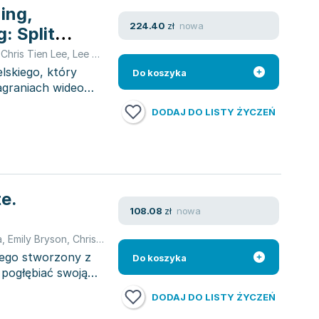
ing,
nowa
224.40
zł
: Split
orm
,
Chris Tien Lee
,
Lee Christien
lskiego, który
Do koszyka
agraniach wideo
DODAJ DO LISTY ŻYCZEŃ
e.
nowa
108.08
zł
a
,
Emily Bryson
,
Chris Tien Lee
,
Lee Christien
iego stworzony z
Do koszyka
 pogłębiać swoją
DODAJ DO LISTY ŻYCZEŃ