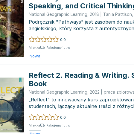
Speaking, and Critical Thinking
Edition A with the Spark platf
National Geographic Learning
,
2018
|
Tania Pattison
Podręcznik "Pathways" jest zasobem do nauk
angielskiego, który korzysta z autentycznych
jak teksty i na...
0.0
Pakujemy jutro
Miękka
Nowa
Reflect 2. Reading & Writing.
Book
National Geographic Learning
,
2022
|
praca zbiorow
„Reflect” to innowacyjny kurs zaprojektowan
studentach, łączący aktualne treści z różnyc
naukowych z rozwijan...
0.0
Pakujemy jutro
Miękka
Nowa