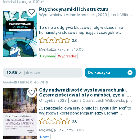
59.51
zł
taniej o
3.51
zł
Zygmunt Freud
Psychodynamiki i ich struktura
Agata Passent
Wydawnictwo Adam Marszałek
,
2020
|
Lech Witkowski
Michel Moran
To dzieło odgrywa kluczową rolę w dziedzinie
Maciej Orłoś
humanistyki stosowanej, mając szczególne
znaczenie dla pedagogiki społecznej, psychol...
Jo Nesbo
0.0
Katarzyna Miller
Miękka
Pakujemy 10.08
Antoine de Saint Exupery
Używana
Wyprzedaż
Lew Tołstoj
Mark Twain
jak nowa
12.59
zł
Do koszyka
Marcin Meller
58.33
zł
taniej o
45.74
zł
Paulina Młynarska
Gdy nadwrażliwość wystawia rachunki.
Czterdzieści dwa listy o miłości, życiu i
ks. Piotr Pawlukiewicz
śmierci
Oficynka
,
2023
|
Karina Obara
,
Lech Witkowski
,
praca zbiorowa
Jarosław Sokołowski
„Czterdzieści dwa listy o miłości, życiu i śmierci” to
Piotr Latocha
wyjątkowa korespondencja między Lechem
Witkowskim a Kariną Obarą, powstała...
Michael Scott
0.0
Piotr Semka
Miękka
Pakujemy 10.08
Jarosław Iwaszkiewicz
Nowa