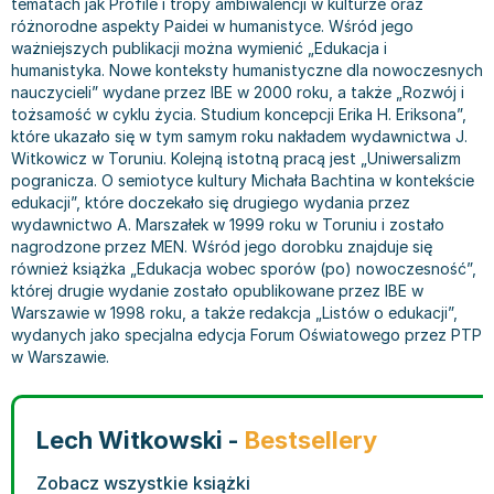
tematach jak Profile i tropy ambiwalencji w kulturze oraz
Bajki wiersze
Książki: finanse, księgowość, bankowość
Książki: pamiętniki, dzienniki i listy
Liceum i technikum
Książki o sportowcach
Julian Tuwim
różnorodne aspekty Paidei w humanistyce. Wśród jego
ważniejszych publikacji można wymienić „Edukacja i
Do kolorowania i naklejania
Książki o gospodarce
Wywiady, wspomnienia - książki
Podręczniki do 1 klasy liceum i technikum
Książki: Turystyka i podróże
Bracia Grimm
humanistyka. Nowe konteksty humanistyczne dla nowoczesnych
Kontrastowe obrazki
Inne
Komiksy
Podręczniki do 2 klasy liceum i technikum
Albumy krajoznawcze
Stephen King
nauczycieli” wydane przez IBE w 2000 roku, a także „Rozwój i
Kreatywne / Aktywizujące
Książki o marketingu
Komiksy dla dorosłych
Podręczniki do 3 klasy liceum i technikum
Albumy krajoznawcze - Polska
Tanya Valko
tożsamość w cyklu życia. Studium koncepcji Erika H. Eriksona”,
Poznawanie świata
Książki o zarządzaniu
Komiksy dla dzieci
Podręczniki do klasy 4 liceum i technikum
Albumy krajoznawcze - Świat
Lauren Kate
które ukazało się w tym samym roku nakładem wydawnictwa J.
Witkowicz w Toruniu. Kolejną istotną pracą jest „Uniwersalizm
Podręczniki szkolne
Historia - książki
Komiksy dla młodzieży
Podręczniki do szkoły zawodowej
Atlasy
Jan Brzechwa
pogranicza. O semiotyce kultury Michała Bachtina w kontekście
Edukacja przedszkolna
Archeologia - książki
Komiksy obcojęzyczne
Podręczniki do 1 klasy szkoły zawodowej
Atlasy - Polska
E. L. James
edukacji”, które doczekało się drugiego wydania przez
Liceum, Technikum
Historia Polski - książki
Fantastyka, horror - książki
Podręczniki do 2 klasy szkoły zawodowej
Atlasy - świat
Virginia C. Andrews
wydawnictwo A. Marszałek w 1999 roku w Toruniu i zostało
nagrodzone przez MEN. Wśród jego dorobku znajduje się
Szkoła podstawowa
Historia świata - książki
Książki fantasy
Podręczniki do 3 klasy szkoły zawodowej
Globusy
Waldemar Łysiak
również książka „Edukacja wobec sporów (po) nowoczesność”,
Szkoły wyższe
II Wojna Światowa - książki
Książki horrory
Książki dla dzieci
Mapy
Monika Szwaja
której drugie wydanie zostało opublikowane przez IBE w
Szkoła zawodowa
Książki militarne
Science Fiction - książki
Książki dla dzieci do 2 lat
Mapy - Polska
Camilla Läckberg
Warszawie w 1998 roku, a także redakcja „Listów o edukacji”,
wydanych jako specjalna edycja Forum Oświatowego przez PTP
Książki: Prawo
Książki kryminały
Książki: bajki dla dzieci do 2 lat
Mapy - Świat
Jan Kochanowski
w Warszawie.
Inne
Książki z poezją, aforyzmami i dramaty
Do kąpieli i zabawy
Przewodniki turystyczne
Henning Mankell
Książki: Prawo administracyjne
Książki dramaty
Kolorowanki i książki do naklejania do 2 lat
Przewodniki turystyczne - Polska
Beata Pawlikowska
Książki: Prawo cywilne
Książki humorystyczne i aforyzmy
Książki grające, z puzzlami i magnesami do 2 lat
Przewodniki turystyczne - Świat
L.J. Smith
Lech Witkowski -
Bestsellery
Książki: Prawo finansowe
Tomiki poezji
Obrazki kontrastowe dla niemowląt
Książki: Zdrowie, rodzina, związki
Diana Palmer
Książki: Prawo karne
Książki o sztuce
Poznawanie świata dla dzieci do 2 lat - książki
Książki: Rodzina, związki
Bear Grylls
Zobacz wszystkie książki