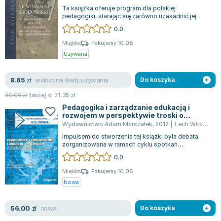
Książki: Psychologia, motywacja
Nauki historyczne - książki
Dan Brown
Ta książka oferuje program dla polskiej
Książki o naukach politycznych dla studentów
Bolesław Prus
pedagogiki, starając się zarówno uzasadnić jej
potrzebę, jak i zrealizować jej założenia w...
Książki do nauk przyrodniczych dla studentów
Clive Cussler
0.0
Książki do nauk społecznych dla studentów
Wanda Chotomska
Miękka
Pakujemy 10.08
Książki do nauk ścisłych dla studentów
Józef Ignacy Kraszewski
Używana
Prawo - książki dla studentów
Clive Staples Lewis
Technologia żywności - książki
Martyna Wojciechowska
widoczne ślady używania
8.65
zł
Do koszyka
Zarządzanie i marketing - książki
Melissa De la Cruz
80.00
zł
taniej o
71.35
zł
Nauka języków obcych - książki
Blanka Lipińska
Pedagogika i zarządzanie edukacją i
rozwojem w perspektywie troski o
Podręczniki dla nauczycieli - metodyka
Jaś Kapela
uniwersytet i kulturę humanistyczną
Wydawnictwo Adam Marszałek
,
2012
|
Lech Witkowski
Repetytoria, testy i materiały pomocnicze
Agatha Christie
Impulsem do stworzenia tej książki była debata
Witold Gadowski
zorganizowana w ramach cyklu spotkań
roboczych, które mają na celu ustanowienie tra...
Jan Pietrzak
0.0
Marcin Kowalczyk
Miękka
Pakujemy 10.08
Piotr Zychowicz
Nowa
Joanna Jabłczyńska
Piotr Kościelny
nowa
56.00
zł
Do koszyka
Jan Piński