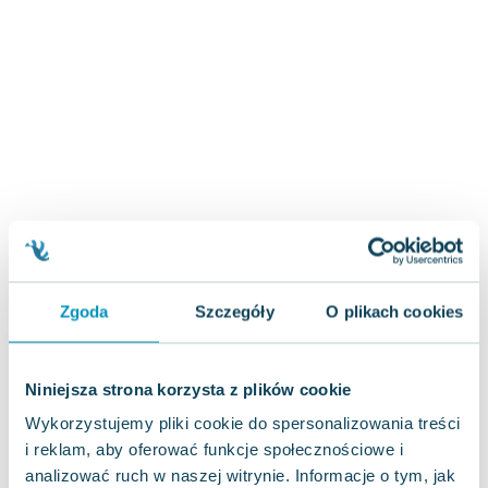
Zygmunt Freud
Agata Passent
Michel Moran
Maciej Orłoś
Jo Nesbo
Katarzyna Miller
Antoine de Saint Exupery
Lew Tołstoj
Mark Twain
Marcin Meller
Paulina Młynarska
Zgoda
Szczegóły
O plikach cookies
ks. Piotr Pawlukiewicz
Jarosław Sokołowski
Niniejsza strona korzysta z plików cookie
Piotr Latocha
Michael Scott
Wykorzystujemy pliki cookie do spersonalizowania treści
Piotr Semka
i reklam, aby oferować funkcje społecznościowe i
analizować ruch w naszej witrynie. Informacje o tym, jak
Jarosław Iwaszkiewicz