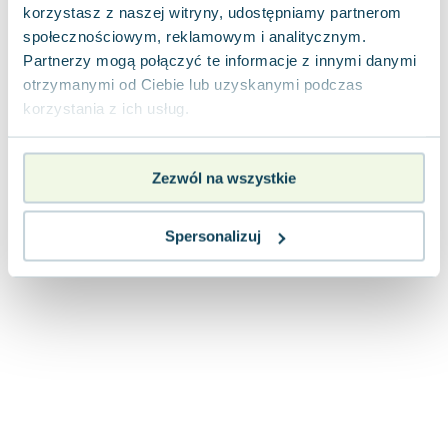
korzystasz z naszej witryny, udostępniamy partnerom
Joseph Murphy
społecznościowym, reklamowym i analitycznym.
Jan Sztaudynger
Partnerzy mogą połączyć te informacje z innymi danymi
Aleksander Puszkin
otrzymanymi od Ciebie lub uzyskanymi podczas
Oscar Wilde
korzystania z ich usług.
Małgorzata Ohme
Maddie Ziegler
Leszek Czarnecki
Zezwól na wszystkie
Joanna Racewicz
Maria Seweryn
Spersonalizuj
Janina Zającówna
Eric Helms
Anna Prus (oprac.)
Nela Mała Reporterka
Agnieszka Maciąg
Barbara Wrzesińska
Terry Pratchett
Virginia Woolf