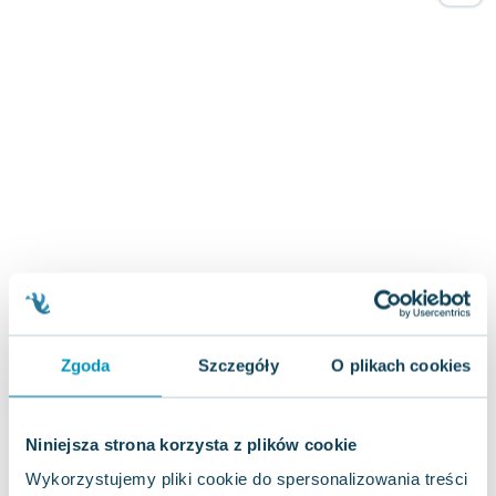
Joseph Murphy
Jan Sztaudynger
Aleksander Puszkin
Oscar Wilde
Małgorzata Ohme
Maddie Ziegler
Leszek Czarnecki
Joanna Racewicz
Maria Seweryn
Janina Zającówna
Eric Helms
Anna Prus (oprac.)
Nela Mała Reporterka
Zgoda
Szczegóły
O plikach cookies
Agnieszka Maciąg
Barbara Wrzesińska
Niniejsza strona korzysta z plików cookie
Terry Pratchett
Virginia Woolf
Wykorzystujemy pliki cookie do spersonalizowania treści