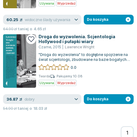
Używana
Wyprzedaż
Zygmunt Freud
Agata Passent
widoczne ślady używania
60.25
zł
Do koszyka
Michel Moran
64.90
zł
taniej o
4.65
zł
Maciej Orłoś
Droga do wyzwolenia. Scjentologia
Jo Nesbo
Hollywood i pułapki wiary
Katarzyna Miller
Czarne
,
2015
|
Lawrence Wright
Antoine de Saint Exupery
"Droga do wyzwolenia" to dogłębne spojrzenie na
świat scjentologii, zbudowane na bazie bogatych
Lew Tołstoj
zbiorów archiwalnych oraz rozmów z...
0.0
Mark Twain
Twarda
Pakujemy 10.08
Marcin Meller
Używana
Wyprzedaż
Paulina Młynarska
ks. Piotr Pawlukiewicz
dobry
36.87
zł
Do koszyka
Jarosław Sokołowski
54.90
zł
taniej o
18.03
zł
Piotr Latocha
Michael Scott
Piotr Semka
Jarosław Iwaszkiewicz