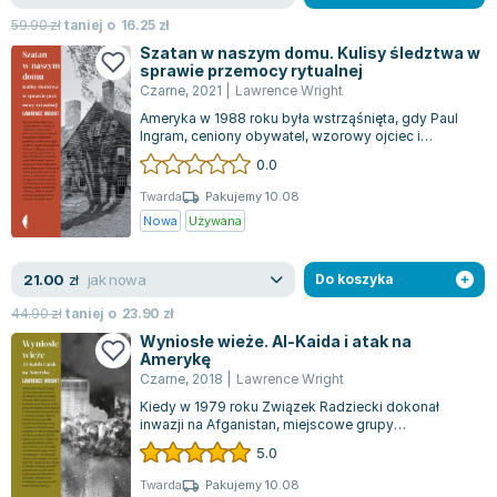
Książki: Psychologia, motywacja
Nauki historyczne - książki
Dan Brown
59.90
zł
taniej o
16.25
zł
Książki o naukach politycznych dla studentów
Bolesław Prus
Szatan w naszym domu. Kulisy śledztwa w
Książki do nauk przyrodniczych dla studentów
Clive Cussler
sprawie przemocy rytualnej
Książki do nauk społecznych dla studentów
Wanda Chotomska
Czarne
,
2021
|
Lawrence Wright
Książki do nauk ścisłych dla studentów
Józef Ignacy Kraszewski
Ameryka w 1988 roku była wstrząśnięta, gdy Paul
Ingram, ceniony obywatel, wzorowy ojciec i
Prawo - książki dla studentów
Clive Staples Lewis
zastępca szeryfa w stanie Waszyngton, z...
0.0
Technologia żywności - książki
Martyna Wojciechowska
Twarda
Pakujemy 10.08
Zarządzanie i marketing - książki
Melissa De la Cruz
Nowa
Używana
Nauka języków obcych - książki
Blanka Lipińska
Podręczniki dla nauczycieli - metodyka
Jaś Kapela
jak nowa
21.00
zł
Do koszyka
Repetytoria, testy i materiały pomocnicze
Agatha Christie
44.90
zł
taniej o
23.90
zł
Witold Gadowski
Wyniosłe wieże. Al-Kaida i atak na
Jan Pietrzak
Amerykę
Marcin Kowalczyk
Czarne
,
2018
|
Lawrence Wright
Piotr Zychowicz
Kiedy w 1979 roku Związek Radziecki dokonał
inwazji na Afganistan, miejscowe grupy
Joanna Jabłczyńska
partyzantów, określane jako mudżahedini, znalaz...
5.0
Piotr Kościelny
Twarda
Pakujemy 10.08
Jan Piński