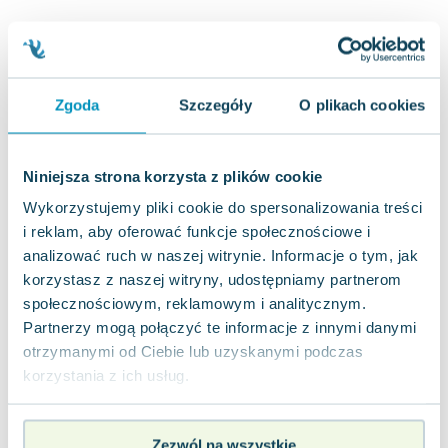
Joseph Murphy
Jan Sztaudynger
Aleksander Puszkin
Oscar Wilde
Zgoda
Szczegóły
O plikach cookies
Małgorzata Ohme
Maddie Ziegler
Leszek Czarnecki
Niniejsza strona korzysta z plików cookie
Joanna Racewicz
Wykorzystujemy pliki cookie do spersonalizowania treści
Maria Seweryn
i reklam, aby oferować funkcje społecznościowe i
Janina Zającówna
analizować ruch w naszej witrynie. Informacje o tym, jak
Eric Helms
korzystasz z naszej witryny, udostępniamy partnerom
Anna Prus (oprac.)
społecznościowym, reklamowym i analitycznym.
Nela Mała Reporterka
Partnerzy mogą połączyć te informacje z innymi danymi
otrzymanymi od Ciebie lub uzyskanymi podczas
Agnieszka Maciąg
korzystania z ich usług.
Barbara Wrzesińska
Terry Pratchett
Virginia Woolf
Zezwól na wszystkie