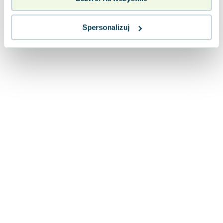
Lorraine Warren
Ajahn Brahm
Spersonalizuj
Lucinda Riley
Jacek Walkiewicz