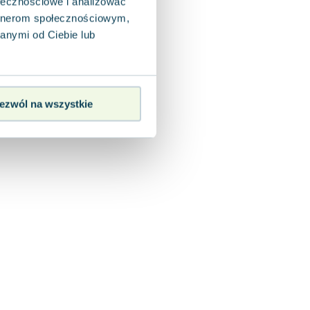
ołecznościowe i analizować
artnerom społecznościowym,
anymi od Ciebie lub
ezwól na wszystkie