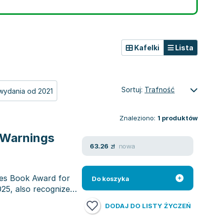
Kafelki
Lista
Sortuj:
Trafność
wydania od 2021
Znaleziono:
1
produktów
 Warnings
nowa
63.26
zł
mes Book Award for
Do koszyka
25, also recognized
DODAJ DO LISTY ŻYCZEŃ