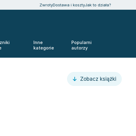
Zwroty
Dostawa i koszty
Jak to działa?
zniki
Inne
Popularni
e
kategorie
autorzy
Zobacz książki