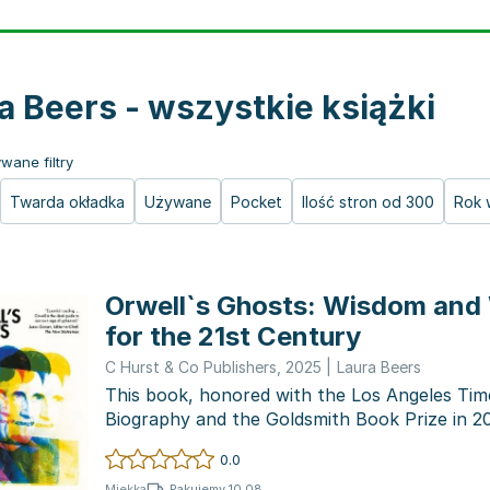
a Beers - wszystkie książki
wane filtry
Twarda okładka
Używane
Pocket
Ilość stron od 300
Rok 
Orwell`s Ghosts: Wisdom and
for the 21st Century
C Hurst & Co Publishers
,
2025
|
Laura Beers
This book, honored with the Los Angeles Ti
Biography and the Goldsmith Book Prize in 20
as on...
0.0
Pakujemy 10.08
Miękka