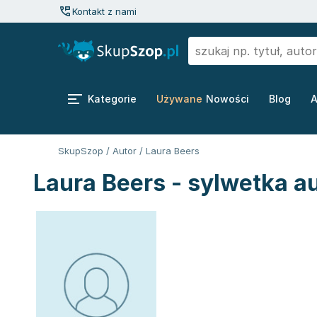
Kontakt z nami
Kategorie
Używane
Nowości
Blog
A
SkupSzop
/
Autor
/
Laura Beers
Laura Beers - sylwetka a