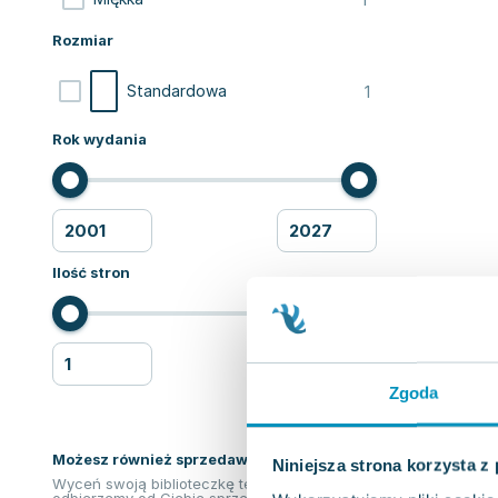
Rozmiar
1
Standardowa
Rok wydania
Ilość stron
Zgoda
Możesz również sprzedawać ksiązki!
Niniejsza strona korzysta z
Wyceń swoją biblioteczkę teraz. Odkupimy i