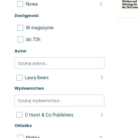
1
Nowa
Dostępność
W magazynie
do 72h
Autor
1
Laura Beers
Wydawnictwo
1
C Hurst & Co Publishers
Okładka
1
Miękka