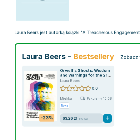
Laura Beers jest autorką książki "A Treacherous Engagement"
Laura Beers -
Bestsellery
Zobacz 
Orwell`s Ghosts: Wisdom
and Warnings for the 21st
Century
Laura Beers
0.0
Miękka
Pakujemy 10.08
Nowa
-23%
63.26 zł
nowa