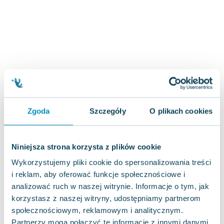
Zygmunt Freud
Agata Passent
Michel Moran
Maciej Orłoś
Jo Nesbo
Katarzyna Miller
Antoine de Saint Exupery
Lew Tołstoj
Zgoda
Szczegóły
O plikach cookies
Mark Twain
Marcin Meller
Paulina Młynarska
Niniejsza strona korzysta z plików cookie
ks. Piotr Pawlukiewicz
Wykorzystujemy pliki cookie do spersonalizowania treści
Jarosław Sokołowski
i reklam, aby oferować funkcje społecznościowe i
Piotr Latocha
analizować ruch w naszej witrynie. Informacje o tym, jak
Michael Scott
korzystasz z naszej witryny, udostępniamy partnerom
Piotr Semka
społecznościowym, reklamowym i analitycznym.
Jarosław Iwaszkiewicz
Partnerzy mogą połączyć te informacje z innymi danymi