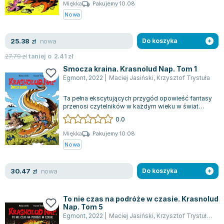
Książki: Psychologia, motywacja
Nauki historyczne - książki
Dan Brown
Miękka
Pakujemy 10.08
Książki o naukach politycznych dla studentów
Bolesław Prus
Nowa
Książki do nauk przyrodniczych dla studentów
Clive Cussler
Książki do nauk społecznych dla studentów
Wanda Chotomska
nowa
25.38
zł
Do koszyka
Książki do nauk ścisłych dla studentów
Józef Ignacy Kraszewski
27.79
zł
taniej o
2.41
zł
Prawo - książki dla studentów
Clive Staples Lewis
Smocza kraina. Krasnolud Nap. Tom 1
Technologia żywności - książki
Martyna Wojciechowska
Egmont
,
2022
|
Maciej Jasiński
,
Krzysztof Trystuła
Zarządzanie i marketing - książki
Melissa De la Cruz
Ta pełna ekscytujących przygód opowieść fantasy
Nauka języków obcych - książki
Blanka Lipińska
przenosi czytelników w każdym wieku w świat
niesamowitych wydarzeń. Album stanowi...
Podręczniki dla nauczycieli - metodyka
Jaś Kapela
0.0
Repetytoria, testy i materiały pomocnicze
Agatha Christie
Miękka
Pakujemy 10.08
Witold Gadowski
Nowa
Jan Pietrzak
Marcin Kowalczyk
nowa
30.47
zł
Do koszyka
Piotr Zychowicz
Joanna Jabłczyńska
To nie czas na podróże w czasie. Krasnolud
Nap. Tom 5
Piotr Kościelny
Egmont
,
2022
|
Maciej Jasiński
,
Krzysztof Trystuła
,
pra
Jan Piński