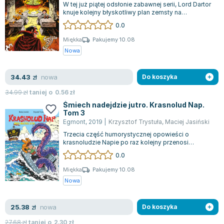
W tej już piątej odsłonie zabawnej serii, Lord Dartor
Zygmunt Freud
knuje kolejny błyskotliwy plan zemsty na
Krasnoludzie Napie oraz jego wierny...
Agata Passent
0.0
Michel Moran
Miękka
Pakujemy 10.08
Maciej Orłoś
Nowa
Jo Nesbo
Katarzyna Miller
nowa
34.43
zł
Do koszyka
Antoine de Saint Exupery
34.99
zł
taniej o
0.56
zł
Lew Tołstoj
Śmiech nadejdzie jutro. Krasnolud Nap.
Tom 3
Mark Twain
Egmont
,
2019
|
Krzysztof Trystuła
,
Maciej Jasiński
Marcin Meller
Trzecia część humorystycznej opowieści o
Paulina Młynarska
krasnoludzie Napie po raz kolejny przenosi
czytelników do magicznej krainy przygód. Nap,...
ks. Piotr Pawlukiewicz
0.0
Jarosław Sokołowski
Miękka
Pakujemy 10.08
Piotr Latocha
Nowa
Michael Scott
Piotr Semka
nowa
25.38
zł
Do koszyka
Jarosław Iwaszkiewicz
27.68
zł
taniej o
2.30
zł