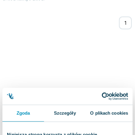
Joseph Murphy
Jan Sztaudynger
Aleksander Puszkin
Oscar Wilde
Małgorzata Ohme
Maddie Ziegler
Leszek Czarnecki
Joanna Racewicz
Maria Seweryn
Janina Zającówna
Eric Helms
Anna Prus (oprac.)
Nela Mała Reporterka
Agnieszka Maciąg
Zgoda
Szczegóły
O plikach cookies
Barbara Wrzesińska
Terry Pratchett
Virginia Woolf
Niniejsza strona korzysta z plików cookie