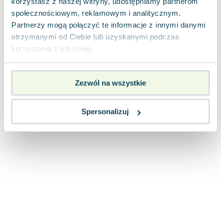
korzystasz z naszej witryny, udostępniamy partnerom
Joseph Murphy
społecznościowym, reklamowym i analitycznym.
Jan Sztaudynger
Partnerzy mogą połączyć te informacje z innymi danymi
Aleksander Puszkin
otrzymanymi od Ciebie lub uzyskanymi podczas
Oscar Wilde
korzystania z ich usług.
Małgorzata Ohme
Maddie Ziegler
Zezwól na wszystkie
Leszek Czarnecki
Joanna Racewicz
Maria Seweryn
Spersonalizuj
Janina Zającówna
Eric Helms
Anna Prus (oprac.)
Nela Mała Reporterka
Agnieszka Maciąg
Barbara Wrzesińska
Terry Pratchett
Virginia Woolf