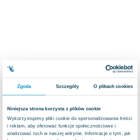
Zygmunt Freud
Agata Passent
Michel Moran
Maciej Orłoś
Jo Nesbo
Katarzyna Miller
Antoine de Saint Exupery
Lew Tołstoj
Mark Twain
Marcin Meller
Zgoda
Szczegóły
O plikach cookies
Paulina Młynarska
ks. Piotr Pawlukiewicz
Jarosław Sokołowski
Niniejsza strona korzysta z plików cookie
Piotr Latocha
Wykorzystujemy pliki cookie do spersonalizowania treści
Michael Scott
i reklam, aby oferować funkcje społecznościowe i
Piotr Semka
analizować ruch w naszej witrynie. Informacje o tym, jak
Jarosław Iwaszkiewicz