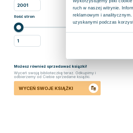
Wykorzystujemy pliki cookie 
ruch w naszej witrynie. Inf
reklamowym i analitycznym. 
Ilość stron
uzyskanymi podczas korzysta
Możesz również sprzedawać ksiązki!
Wyceń swoją biblioteczkę teraz. Odkupimy i
odbierzemy od Ciebie sprzedane książki.
WYCEŃ SWOJE KSIĄŻKI