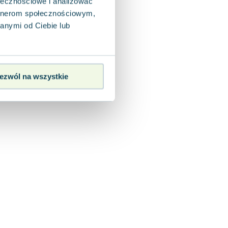
ołecznościowe i analizować
artnerom społecznościowym,
anymi od Ciebie lub
ezwól na wszystkie