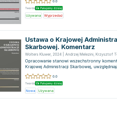
0.0
Twarda
Pakujemy dzisiaj
Używana
Wyprzedaż
Ustawa o Krajowej Administra
Skarbowej. Komentarz
Wolters Kluwer
,
2024
|
Andrzej Melezini
,
Krzysztof T
Opracowanie stanowi wszechstronny koment
Krajowej Administracji Skarbowej, uwzględnia
wprowadzone w latac...
0.0
Twarda
Pakujemy dzisiaj
Nowa
Używana