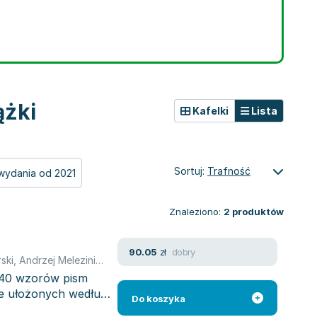
ążki
Kafelki
Lista
Sortuj:
Trafność
wydania od 2021
Znaleziono:
2
produktów
dobry
90.05
zł
ski
,
Andrzej Melezini
,
Dariusz Zalewski
,
Krzysztof Teszner
,
Tomasz
340 wzorów pism
e ułożonych według
Do koszyka