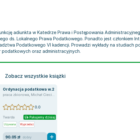
funkcję adiunkta w Katedrze Prawa i Postępowania Administracyjn
go ds. Lokalnego Prawa Podatkowego. Ponadto jest członkiem Inter
radztwa Podatkowego VI kadencji. Prowadzi wykłady na studiach 
r podatkowych oraz administracyjnych.
Zobacz wszystkie książki
Ordynacja podatkowa w.2
praca zbiorowa
,
Michał Ciecierski
,
Andrzej Melezini
,
Dariusz Zalewski
,
Krzysztof
nie zbiorowe
,
Michał Ciecierski
,
Artur Mudrecki
,
Grzegorz Musolf
,
Rafał Bucholski
0.0
Twarda
Pakujemy dzisiaj
Używana
Wyprzedaż
90.05 zł
dobry