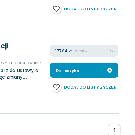
DODAJ DO LISTY ŻYCZEŃ
cji
jak nowa
177.94
zł
eszner
,
opracowanie zbiorowe
,
Michał Ciecierski
,
Artur Mudrecki
,
Gr
arz do ustawy o
Do koszyka
jąc zmiany
DODAJ DO LISTY ŻYCZEŃ