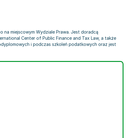
ego na miejscowym Wydziale Prawa. Jest doradcą
national Center of Public Finance and Tax Law, a także
podyplomowych i podczas szkoleń podatkowych oraz jest
 Teszner
,
Tomasz Nowak OP
,
Izabela Tomasz Kaczyńscy
,
Nowak Tomasz
,
Kaczyńsk
,
Tomasz Nowak OP
,
Nowak Tomasz