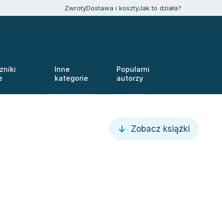
Zwroty
Dostawa i koszty
Jak to działa?
zniki
Inne
Popularni
e
kategorie
autorzy
Zobacz książki