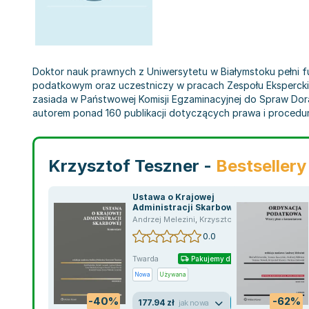
Doktor nauk prawnych z Uniwersytetu w Białymstoku pełni 
podatkowym oraz uczestniczy w pracach Zespołu Eksperckie
zasiada w Państwowej Komisji Egzaminacyjnej do Spraw Do
autorem ponad 160 publikacji dotyczących prawa i procedu
Krzysztof Teszner -
Bestsellery
Ustawa o Krajowej
Administracji Skarbowej.
Komentarz
Andrzej Melezini
,
Krzysztof Teszner
,
opracowa
0.0
Twarda
Pakujemy dzisiaj
Nowa
Używana
-40%
-62%
177.94 zł
jak nowa