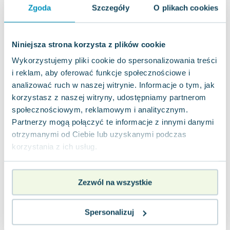
Joseph Murphy
Zgoda
Szczegóły
O plikach cookies
Jan Sztaudynger
Aleksander Puszkin
Niniejsza strona korzysta z plików cookie
Oscar Wilde
Wykorzystujemy pliki cookie do spersonalizowania treści
Małgorzata Ohme
i reklam, aby oferować funkcje społecznościowe i
Maddie Ziegler
analizować ruch w naszej witrynie. Informacje o tym, jak
Leszek Czarnecki
korzystasz z naszej witryny, udostępniamy partnerom
Joanna Racewicz
społecznościowym, reklamowym i analitycznym.
Maria Seweryn
Partnerzy mogą połączyć te informacje z innymi danymi
Janina Zającówna
otrzymanymi od Ciebie lub uzyskanymi podczas
Eric Helms
korzystania z ich usług.
Anna Prus (oprac.)
Nela Mała Reporterka
Agnieszka Maciąg
Zezwól na wszystkie
Barbara Wrzesińska
Terry Pratchett
Spersonalizuj
Virginia Woolf