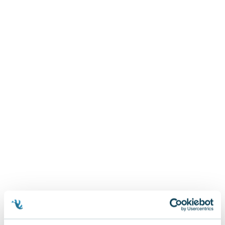
Zygmunt Freud
Agata Passent
Michel Moran
Maciej Orłoś
Jo Nesbo
Katarzyna Miller
Antoine de Saint Exupery
Lew Tołstoj
Mark Twain
Marcin Meller
Paulina Młynarska
ks. Piotr Pawlukiewicz
Jarosław Sokołowski
Piotr Latocha
Michael Scott
Piotr Semka
Jarosław Iwaszkiewicz