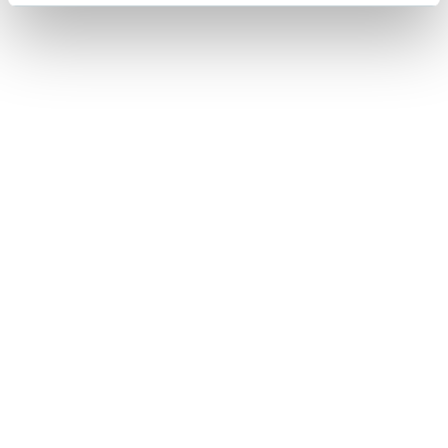
Lorraine Warren
Ajahn Brahm
Lucinda Riley
Jacek Walkiewicz