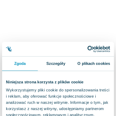
Joseph Murphy
Jan Sztaudynger
Aleksander Puszkin
Oscar Wilde
Małgorzata Ohme
Maddie Ziegler
Leszek Czarnecki
Joanna Racewicz
Maria Seweryn
Zgoda
Szczegóły
O plikach cookies
Janina Zającówna
Eric Helms
Anna Prus (oprac.)
Niniejsza strona korzysta z plików cookie
Nela Mała Reporterka
Wykorzystujemy pliki cookie do spersonalizowania treści
Agnieszka Maciąg
i reklam, aby oferować funkcje społecznościowe i
Barbara Wrzesińska
analizować ruch w naszej witrynie. Informacje o tym, jak
Terry Pratchett
korzystasz z naszej witryny, udostępniamy partnerom
Virginia Woolf
społecznościowym, reklamowym i analitycznym.