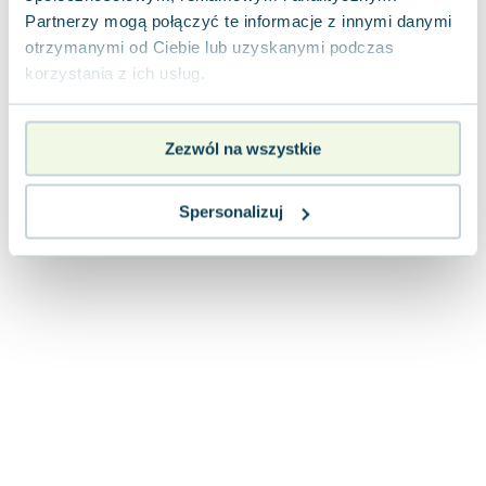
Lorraine Warren
Partnerzy mogą połączyć te informacje z innymi danymi
Ajahn Brahm
otrzymanymi od Ciebie lub uzyskanymi podczas
Lucinda Riley
korzystania z ich usług.
Jacek Walkiewicz
Zezwól na wszystkie
Spersonalizuj