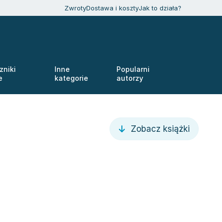
Zwroty
Dostawa i koszty
Jak to działa?
zniki
Inne
Popularni
e
kategorie
autorzy
Zobacz książki