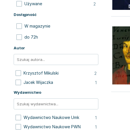
2
Używane
Dostępność
W magazynie
do 72h
Autor
2
Krzysztof Mikulski
1
Jacek Wijaczka
Wydawnictwo
1
Wydawnictwo Naukowe Umk
1
Wydawnictwo Naukowe PWN