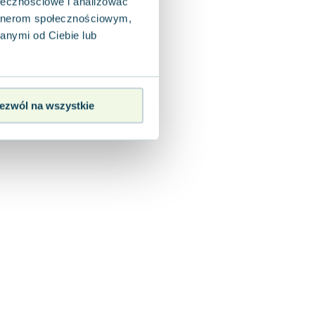
ołecznościowe i analizować
artnerom społecznościowym,
anymi od Ciebie lub
ezwól na wszystkie