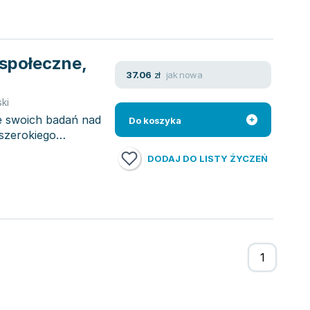
 społeczne,
jak nowa
37.06
zł
ki
e swoich badań nad
Do koszyka
szerokiego
DODAJ DO LISTY ŻYCZEŃ