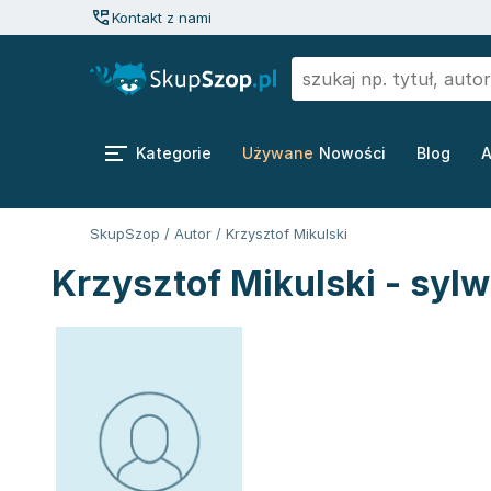
Kontakt z nami
Kategorie
Używane
Nowości
Blog
A
SkupSzop
/
Autor
/
Krzysztof Mikulski
Krzysztof Mikulski - syl