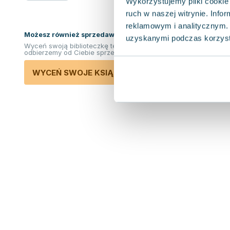
Wykorzystujemy pliki cookie 
ruch w naszej witrynie. Inf
reklamowym i analitycznym. 
Możesz również sprzedawać ksiązki!
uzyskanymi podczas korzysta
Wyceń swoją biblioteczkę teraz. Odkupimy i
odbierzemy od Ciebie sprzedane książki.
WYCEŃ SWOJE KSIĄŻKI