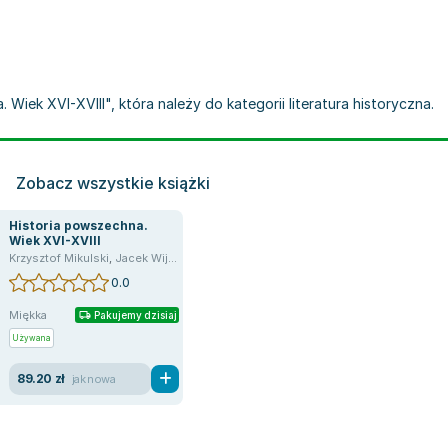
 Wiek XVI-XVIII", która należy do kategorii literatura historyczna.
Zobacz wszystkie książki
Historia powszechna.
Wiek XVI-XVIII
Krzysztof Mikulski
,
Jacek Wijaczka
0.0
Miękka
Pakujemy dzisiaj
Używana
89.20 zł
jak nowa