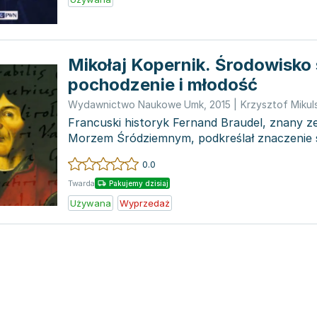
Mikołaj Kopernik. Środowisko
pochodzenie i młodość
Wydawnictwo Naukowe Umk
,
2015
|
Krzysztof Mikuls
Francuski historyk Fernand Braudel, znany z
Morzem Śródziemnym, podkreślał znaczenie 
kontekstu przest...
0.0
Twarda
Pakujemy dzisiaj
Używana
Wyprzedaż