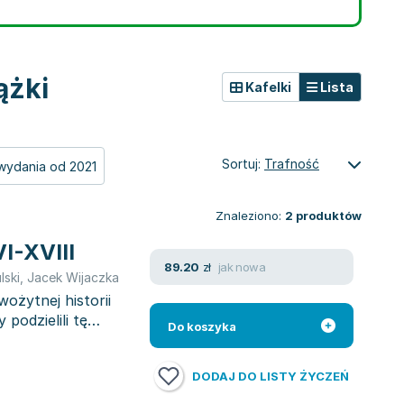
ążki
Kafelki
Lista
Sortuj:
Trafność
wydania od 2021
Znaleziono:
2
produktów
I-XVIII
jak nowa
89.20
zł
lski
,
Jacek Wijaczka
ożytnej historii
podzielili tę
Do koszyka
DODAJ DO LISTY ŻYCZEŃ