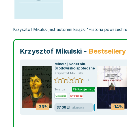
Krzysztof Mikulski jest autorem książki "Historia powszechna.
Krzysztof Mikulski -
Bestsellery
Mikołaj Kopernik.
Środowisko społeczne,
pochodzenie i młodość
Krzysztof Mikulski
0.0
Twarda
Pakujemy dzisiaj
Używana
Wyprzedaż
-36%
-14%
37.06 zł
jak nowa