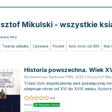
sztof Mikulski - wszystkie ksi
wane filtry
Twarda okładka
Używane
Pocket
Ilość stron od 300
Rok 
Historia powszechna. Wiek XV
Wydawnictwo Naukowe PWN
,
2020
|
Krzysztof Miku
Trzeci tom współczesnej serii poświęconej now
obejmuje okres od XVI do XVIII wieku. Autorzy 
książkę...
0.0
Miękka
Pakujemy dzisiaj
Używana