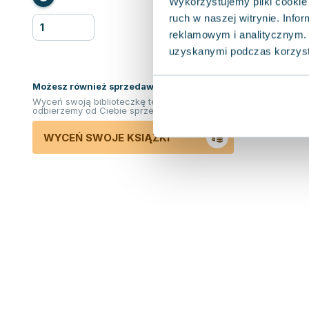
Wykorzystujemy pliki cookie 
ruch w naszej witrynie. Inf
reklamowym i analitycznym. 
uzyskanymi podczas korzysta
Możesz również sprzedawać ksiązki!
Wyceń swoją biblioteczkę teraz. Odkupimy i
odbierzemy od Ciebie sprzedane książki.
WYCEŃ SWOJE KSIĄŻKI