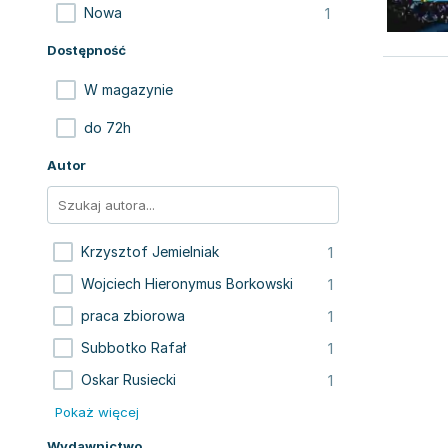
1
Nowa
Dostępność
W magazynie
do 72h
Autor
1
Krzysztof Jemielniak
1
Wojciech Hieronymus Borkowski
1
praca zbiorowa
1
Subbotko Rafał
1
Oskar Rusiecki
Pokaż więcej
Wydawnictwo