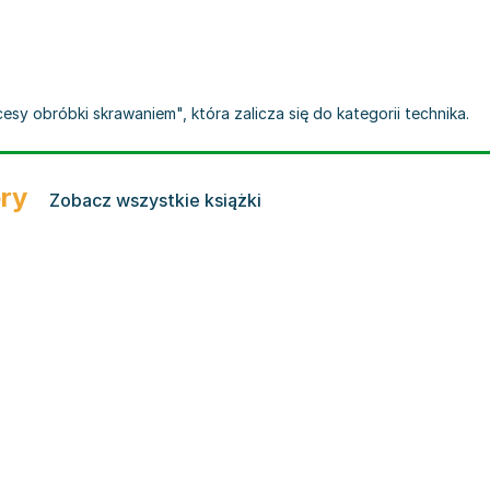
sy obróbki skrawaniem", która zalicza się do kategorii technika.
ery
Zobacz wszystkie książki
siecki
,
Paweł Karolczak
,
Piotr Cichosz
,
praca zbiorowa
,
Wojciech Hieronymus Bo