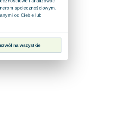
ołecznościowe i analizować
artnerom społecznościowym,
anymi od Ciebie lub
ezwól na wszystkie