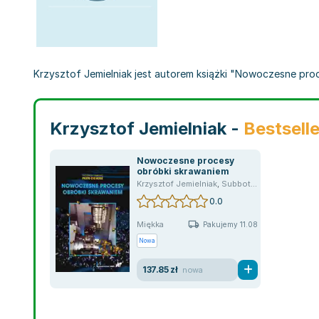
Krzysztof Jemielniak jest autorem książki "Nowoczesne proce
Krzysztof Jemielniak -
Bestsell
Nowoczesne procesy
obróbki skrawaniem
Krzysztof Jemielniak
,
Subbotko Rafał
,
Oskar Ru
0.0
Miękka
Pakujemy 11.08
Nowa
137.85 zł
nowa