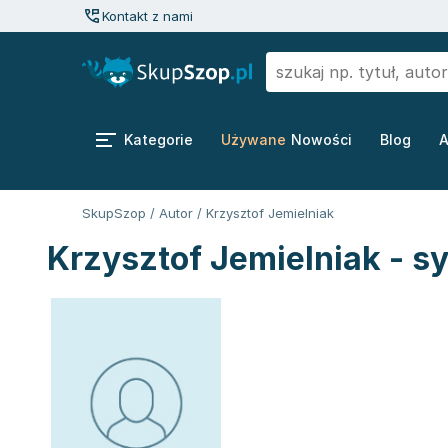
Kontakt z nami
Kategorie
Używane
Nowości
Blog
A
SkupSzop
/
Autor
/
Krzysztof Jemielniak
Krzysztof Jemielniak - s