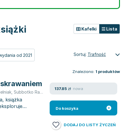
siążki
Kafelki
Lista
Sortuj:
Trafność
wydania od 2021
Znaleziono:
1
produktów
 skrawaniem
nowa
137.85
zł
elniak
,
Subbotko Rafał
,
Oskar Rusiecki
,
Paweł Karolczak
,
Piotr Cich
a, książka
ksploruje
Do koszyka
DODAJ DO LISTY ŻYCZEŃ