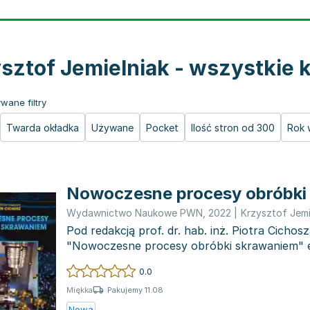
sztof Jemielniak - wszystkie k
wane filtry
Twarda okładka
Używane
Pocket
Ilość stron od 300
Rok 
Nowoczesne procesy obróbki
Wydawnictwo Naukowe PWN
,
2022
|
Krzysztof Jemi
Pod redakcją prof. dr. hab. inż. Piotra Cichosz
"Nowoczesne procesy obróbki skrawaniem" e
najnowsze innowacje w...
0.0
Pakujemy 11.08
Miękka
Nowa