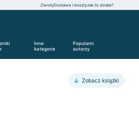
Zwroty
Dostawa i koszty
Jak to działa?
zniki
Inne
Popularni
e
kategorie
autorzy
Zobacz książki