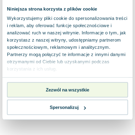
Joseph Murphy
Niniejsza strona korzysta z plików cookie
Jan Sztaudynger
Wykorzystujemy pliki cookie do spersonalizowania treści
Aleksander Puszkin
i reklam, aby oferować funkcje społecznościowe i
Oscar Wilde
analizować ruch w naszej witrynie. Informacje o tym, jak
Małgorzata Ohme
korzystasz z naszej witryny, udostępniamy partnerom
Maddie Ziegler
społecznościowym, reklamowym i analitycznym.
Leszek Czarnecki
Partnerzy mogą połączyć te informacje z innymi danymi
Joanna Racewicz
otrzymanymi od Ciebie lub uzyskanymi podczas
Maria Seweryn
korzystania z ich usług.
Janina Zającówna
Eric Helms
Zezwól na wszystkie
Anna Prus (oprac.)
Nela Mała Reporterka
Agnieszka Maciąg
Spersonalizuj
Barbara Wrzesińska
Terry Pratchett
Virginia Woolf