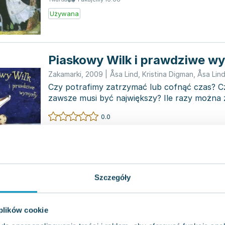
Używana
Piaskowy Wilk i prawdziwe w
Zakamarki
,
2009
|
Åsa Lind
,
Kristina Digman
,
Åsa Lin
Czy potrafimy zatrzymać lub cofnąć czas? Czy
zawsze musi być największy? Ile razy można z
dzieje...
0.0
Pakujemy 10.08
Twarda
Nowa
Używana
Szczegóły
Raz, dwa, trzy, Piaskowy Wilk
Zakamarki
,
2012
|
Åsa Lind
,
Kristina Digman
,
Åsa Lind
 plików cookie
Piaskowy Wilk to postać, która uwielbia zmie