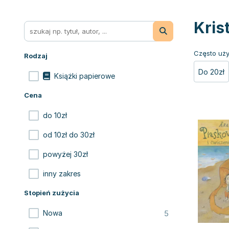
Kris
Często uży
Rodzaj
Do 20zł
Książki papierowe
Cena
do 10zł
od 10zł do 30zł
powyżej 30zł
inny zakres
Stopień zużycia
5
Nowa