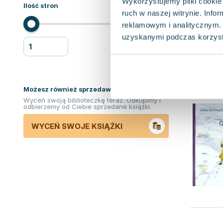
Wykorzystujemy pliki cookie 
Ilość stron
ruch w naszej witrynie. Inf
reklamowym i analitycznym. 
uzyskanymi podczas korzysta
Możesz również sprzedawać ksiązki!
Wyceń swoją biblioteczkę teraz. Odkupimy i
odbierzemy od Ciebie sprzedane książki.
WYCEŃ SWOJE KSIĄŻKI