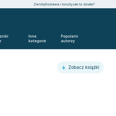
Zwroty
Dostawa i koszty
Jak to działa?
zniki
Inne
Popularni
e
kategorie
autorzy
Zobacz książki