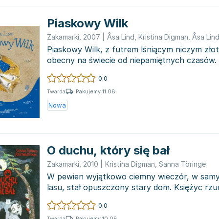
Piaskowy Wilk
Zakamarki
,
2007
|
Åsa Lind
,
Kristina Digman
,
Åsa Lin
Piaskowy Wilk, z futrem lśniącym niczym złoty
obecny na świecie od niepamiętnych czasów. 
niesamowit...
0.0
Pakujemy 11.08
Twarda
Nowa
O duchu, który się bał
Zakamarki
,
2010
|
Kristina Digman
,
Sanna Töringe
W pewien wyjątkowo ciemny wieczór, w sam
lasu, stał opuszczony stary dom. Księżyc rzu
światł...
0.0
Pakujemy 10.08
Twarda