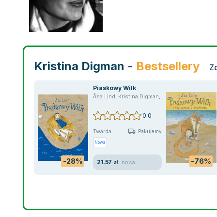
Kristina Digman -
Bestsellery
Z
Piaskowy Wilk
Åsa Lind
,
Kristina Digman
,
Åsa Lind
,
Åsa Lind
,
Å
0.0
Twarda
Pakujemy 11.08
Nowa
-28%
-76%
21.57 zł
nowa