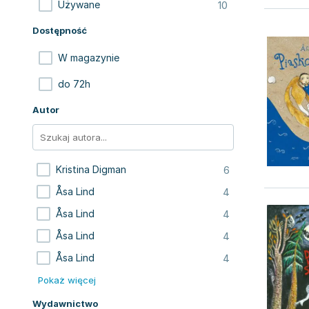
10
Używane
Dostępność
W magazynie
do 72h
Autor
6
Kristina Digman
4
Åsa Lind
4
Åsa Lind
4
Åsa Lind
4
Åsa Lind
Pokaż więcej
Wydawnictwo