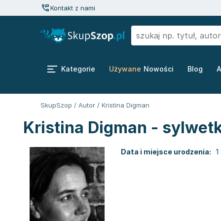
Kontakt z nami
Kategorie
Używane
Nowości
Blog
A
SkupSzop
/
Autor
/
Kristina Digman
Kristina Digman - sylwet
Data i miejsce urodzenia:
1