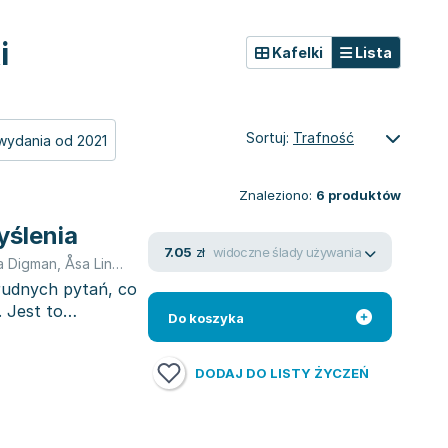
i
Kafelki
Lista
Sortuj:
Trafność
wydania od 2021
Znaleziono:
6
produktów
yślenia
widoczne ślady używania
7.05
zł
na Digman
,
Åsa Lind
,
Åsa Lind
,
Åsa Lind
,
Åsa Lind
,
Åsa Lind
,
Åsa Lind
rudnych pytań, co
 Jest to
Do koszyka
DODAJ DO LISTY ŻYCZEŃ