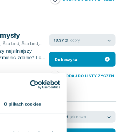
ymysły
dobry
13.37
zł
d
,
Åsa Lind
,
Åsa Lind
,
Åsa Lind
,
Åsa Lind
,
Åsa Lind
,
Åsa Lind
,
Åsa Lin
 najsilniejszy
mienić zdanie? I co
Do koszyka
DODAJ DO LISTY ŻYCZEŃ
O plikach cookies
jak nowa
19.06
zł
,
Åsa Lind
,
Åsa Lind
,
Åsa Lind
,
Åsa Lind
,
Åsa Lind
,
Åsa Lind
,
Åsa Lind
rzyć się z trudnymi