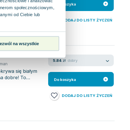
ołecznościowe i analizować
ię z Karusią. Razem
Do koszyka
artnerom społecznościowym,
anymi od Ciebie lub
DODAJ DO LISTY ŻYCZEŃ
ezwól na wszystkie
dobry
5.84
zł
gman
krywa się białym
na dobre! To
Do koszyka
DODAJ DO LISTY ŻYCZEŃ