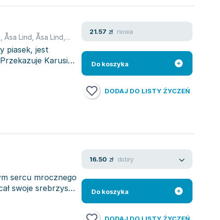
nowa
21.57
zł
d
,
Åsa Lind
,
Åsa Lind
,
Åsa Lind
,
Åsa Lind
,
Åsa Lind
,
Åsa Lind
,
Åsa Lin
 piasek, jest
Przekazuje Karusi
Do koszyka
DODAJ DO LISTY ŻYCZEŃ
dobry
16.50
zł
ym sercu mrocznego
cał swoje srebrzyste
Do koszyka
DODAJ DO LISTY ŻYCZEŃ