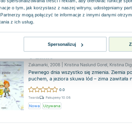
do spersonalizowania treści i reklam, aby oferować funkcje sp
pytaniami, co sprawia, że świetnie dogaduje s
ormacje o tym, jak korzystasz z naszej witryny, udostępniamy p
e...
0.0
Partnerzy mogą połączyć te informacje z innymi danymi otrzym
Pakujemy 10.08
Twarda
nia z ich usług.
Nowa
Używana
Spersonalizuj
Z
O zimie
Zakamarki
,
2008
|
Kristina Naslund Gorel
,
Kristina Di
Pewnego dnia wszystko się zmienia. Ziemia po
puchem, a jeziora skuwa lód – zima zawitała 
fascynująca...
0.0
Pakujemy 10.08
Twarda
Nowa
Używana