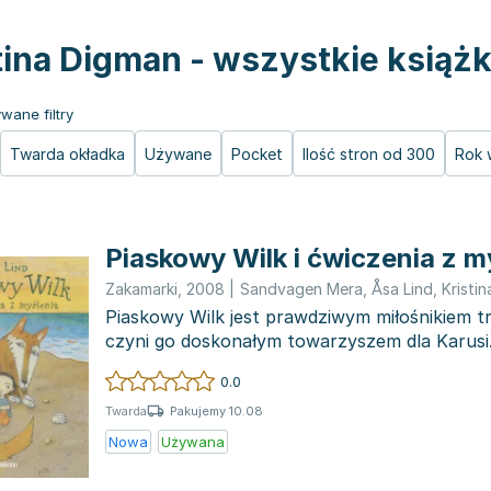
tina Digman - wszystkie książk
wane filtry
Twarda okładka
Używane
Pocket
Ilość stron od 300
Rok 
Piaskowy Wilk i ćwiczenia z m
Zakamarki
,
2008
|
Sandvagen Mera
,
Åsa Lind
,
Kristi
Piaskowy Wilk jest prawdziwym miłośnikiem t
czyni go doskonałym towarzyszem dla Karusi.
dziewczynka, któr...
0.0
Pakujemy 10.08
Twarda
Nowa
Używana