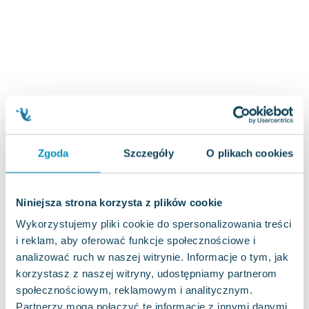
Zygmunt Freud
Agata Passent
Michel Moran
Maciej Orłoś
Jo Nesbo
Katarzyna Miller
Antoine de Saint Exupery
Lew Tołstoj
Zgoda
Szczegóły
O plikach cookies
Mark Twain
Marcin Meller
Paulina Młynarska
Niniejsza strona korzysta z plików cookie
ks. Piotr Pawlukiewicz
Wykorzystujemy pliki cookie do spersonalizowania treści
Jarosław Sokołowski
i reklam, aby oferować funkcje społecznościowe i
Piotr Latocha
analizować ruch w naszej witrynie. Informacje o tym, jak
Michael Scott
korzystasz z naszej witryny, udostępniamy partnerom
Piotr Semka
społecznościowym, reklamowym i analitycznym.
Jarosław Iwaszkiewicz
Partnerzy mogą połączyć te informacje z innymi danymi