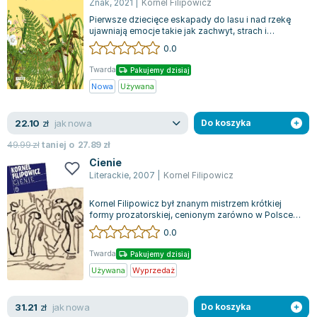
Znak
,
2021
|
Kornel Filipowicz
Zygmunt Freud
Pierwsze dziecięce eskapady do lasu i nad rzekę
ujawniają emocje takie jak zachwyt, strach i
Agata Passent
curiositas nad migoczącymi odcieniami...
0.0
Michel Moran
Maciej Orłoś
Twarda
Pakujemy dzisiaj
Nowa
Używana
Jo Nesbo
Katarzyna Miller
jak nowa
22.10
zł
Do koszyka
Antoine de Saint Exupery
Lew Tołstoj
49.99
zł
taniej o
27.89
zł
Mark Twain
Cienie
Literackie
,
2007
|
Kornel Filipowicz
Marcin Meller
Paulina Młynarska
Kornel Filipowicz był znanym mistrzem krótkiej
formy prozatorskiej, cenionym zarówno w Polsce,
ks. Piotr Pawlukiewicz
jak i za granicą, szczególnie w kra...
0.0
Jarosław Sokołowski
Piotr Latocha
Twarda
Pakujemy dzisiaj
Używana
Wyprzedaż
Michael Scott
Piotr Semka
jak nowa
31.21
zł
Do koszyka
Jarosław Iwaszkiewicz