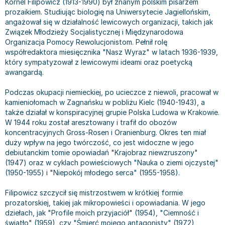
Kornel Filipowicz (1913-1990) był znanym polskim pisarzem
Bajki wiersze
Książki: finanse, księgowość, bankowość
Książki: pamiętniki, dzienniki i listy
Liceum i technikum
Książki o sportowcach
Julian Tuwim
prozaikiem. Studiując biologię na Uniwersytecie Jagiellońskim,
angażował się w działalność lewicowych organizacji, takich jak
Do kolorowania i naklejania
Książki o gospodarce
Wywiady, wspomnienia - książki
Podręczniki do 1 klasy liceum i technikum
Książki: Turystyka i podróże
Bracia Grimm
Związek Młodzieży Socjalistycznej i Międzynarodowa
Kontrastowe obrazki
Inne
Komiksy
Podręczniki do 2 klasy liceum i technikum
Albumy krajoznawcze
Stephen King
Organizacja Pomocy Rewolucjonistom. Pełnił rolę
Kreatywne / Aktywizujące
Książki o marketingu
Komiksy dla dorosłych
Podręczniki do 3 klasy liceum i technikum
Albumy krajoznawcze - Polska
Tanya Valko
współredaktora miesięcznika "Nasz Wyraz" w latach 1936-1939,
Poznawanie świata
Książki o zarządzaniu
Komiksy dla dzieci
Podręczniki do klasy 4 liceum i technikum
Albumy krajoznawcze - Świat
Lauren Kate
który sympatyzował z lewicowymi ideami oraz poetycką
awangardą.
Podręczniki szkolne
Historia - książki
Komiksy dla młodzieży
Podręczniki do szkoły zawodowej
Atlasy
Jan Brzechwa
Edukacja przedszkolna
Archeologia - książki
Komiksy obcojęzyczne
Podręczniki do 1 klasy szkoły zawodowej
Atlasy - Polska
E. L. James
Podczas okupacji niemieckiej, po ucieczce z niewoli, pracował w
Liceum, Technikum
Historia Polski - książki
Fantastyka, horror - książki
Podręczniki do 2 klasy szkoły zawodowej
Atlasy - świat
Virginia C. Andrews
kamieniołomach w Zagnańsku w pobliżu Kielc (1940-1943), a
także działał w konspiracyjnej grupie Polska Ludowa w Krakowie.
Szkoła podstawowa
Historia świata - książki
Książki fantasy
Podręczniki do 3 klasy szkoły zawodowej
Globusy
Waldemar Łysiak
W 1944 roku został aresztowany i trafił do obozów
Szkoły wyższe
II Wojna Światowa - książki
Książki horrory
Książki dla dzieci
Mapy
Monika Szwaja
koncentracyjnych Gross-Rosen i Oranienburg. Okres ten miał
Szkoła zawodowa
Książki militarne
Science Fiction - książki
Książki dla dzieci do 2 lat
Mapy - Polska
Camilla Läckberg
duży wpływ na jego twórczość, co jest widoczne w jego
debiutanckim tomie opowiadań "Krajobraz niewzruszony"
Książki: Prawo
Książki kryminały
Książki: bajki dla dzieci do 2 lat
Mapy - Świat
Jan Kochanowski
(1947) oraz w cyklach powieściowych "Nauka o ziemi ojczystej"
Inne
Książki z poezją, aforyzmami i dramaty
Do kąpieli i zabawy
Przewodniki turystyczne
Henning Mankell
(1950-1955) i "Niepokój młodego serca" (1955-1958).
Książki: Prawo administracyjne
Książki dramaty
Kolorowanki i książki do naklejania do 2 lat
Przewodniki turystyczne - Polska
Beata Pawlikowska
Książki: Prawo cywilne
Książki humorystyczne i aforyzmy
Książki grające, z puzzlami i magnesami do 2 lat
Przewodniki turystyczne - Świat
L.J. Smith
Filipowicz szczycił się mistrzostwem w krótkiej formie
prozatorskiej, takiej jak mikropowieści i opowiadania. W jego
Książki: Prawo finansowe
Tomiki poezji
Obrazki kontrastowe dla niemowląt
Książki: Zdrowie, rodzina, związki
Diana Palmer
dziełach, jak "Profile moich przyjaciół" (1954), "Ciemność i
Książki: Prawo karne
Książki o sztuce
Poznawanie świata dla dzieci do 2 lat - książki
Książki: Rodzina, związki
Bear Grylls
światło" (1959), czy "Śmierć mojego antagonisty" (1972),