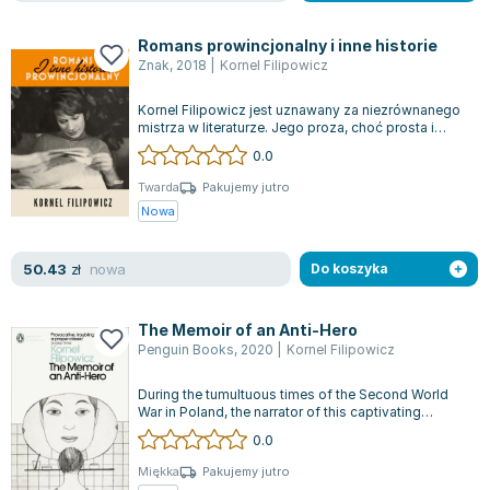
Joseph Murphy
Jan Sztaudynger
Romans prowincjonalny i inne historie
Znak
,
2018
|
Kornel Filipowicz
Aleksander Puszkin
Oscar Wilde
Kornel Filipowicz jest uznawany za niezrównanego
mistrza w literaturze. Jego proza, choć prosta i
Małgorzata Ohme
zwięzła, pełna jest empatii wobe...
0.0
Maddie Ziegler
Leszek Czarnecki
Twarda
Pakujemy jutro
Nowa
Joanna Racewicz
Maria Seweryn
nowa
50.43
zł
Do koszyka
Janina Zającówna
Eric Helms
Anna Prus (oprac.)
The Memoir of an Anti-Hero
Penguin Books
,
2020
|
Kornel Filipowicz
Nela Mała Reporterka
Agnieszka Maciąg
During the tumultuous times of the Second World
War in Poland, the narrator of this captivating
Barbara Wrzesińska
narrative is not seeking heroism;...
0.0
Terry Pratchett
Virginia Woolf
Miękka
Pakujemy jutro