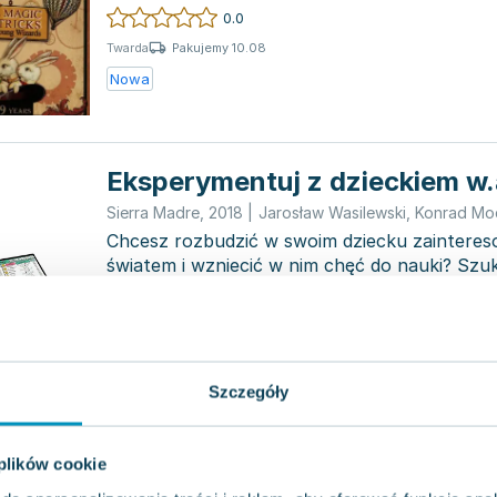
world...
0.0
Pakujemy 10.08
Twarda
Nowa
Eksperymentuj z dzieckiem w.
Sierra Madre
,
2018
|
Jarosław Wasilewski
,
Konrad Mo
Chcesz rozbudzić w swoim dziecku zaintere
światem i wzniecić w nim chęć do nauki? Szu
wspólnie...
0.0
Pakujemy 10.08
Pudełko
Nowa
Szczegóły
 plików cookie