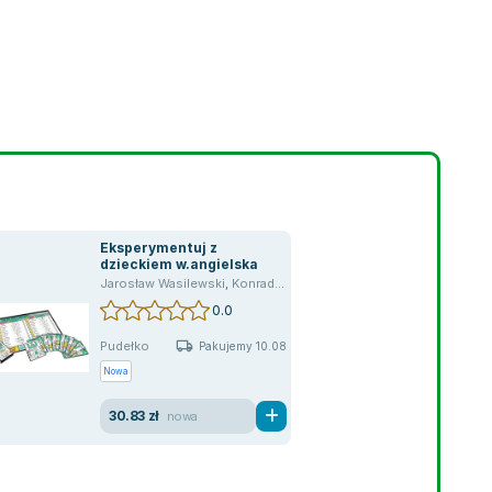
Eksperymentuj z
dzieckiem w.angielska
Jarosław Wasilewski
,
Konrad Modzelewski
0.0
Pudełko
Pakujemy 10.08
Nowa
30.83 zł
nowa