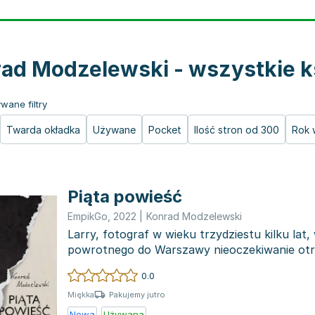
ad Modzelewski - wszystkie k
wane filtry
Twarda okładka
Używane
Pocket
Ilość stron od 300
Rok 
Piąta powieść
EmpikGo
,
2022
|
Konrad Modzelewski
Larry, fotograf w wieku trzydziestu kilku lat,
powrotnego do Warszawy nieoczekiwanie otr
współpasaż...
0.0
Pakujemy jutro
Miękka
Nowa
Używana