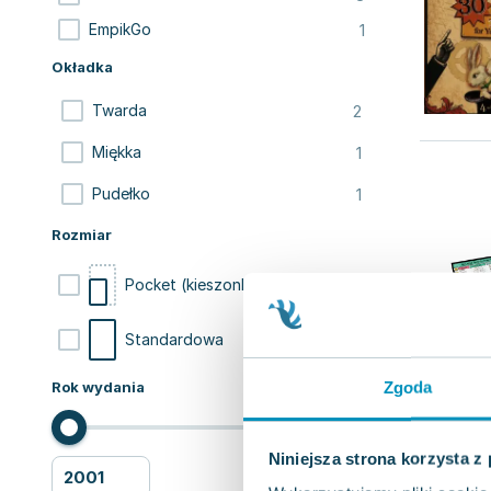
1
EmpikGo
Okładka
2
Twarda
1
Miękka
1
Pudełko
Rozmiar
3
Pocket (kieszonkowa)
1
Standardowa
Zgoda
Rok wydania
Niniejsza strona korzysta z