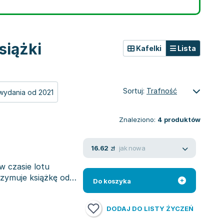
siążki
Kafelki
Lista
Sortuj:
Trafność
wydania od 2021
Znaleziono:
4
produktów
jak nowa
16.62
zł
 w czasie lotu
zymuje książkę od
Do koszyka
DODAJ DO LISTY ŻYCZEŃ