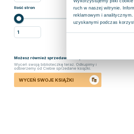
Wykorzystujemy pliki cookie 
Ilość stron
ruch w naszej witrynie. Inf
reklamowym i analitycznym. 
uzyskanymi podczas korzysta
Możesz również sprzedawać ksiązki!
Wyceń swoją biblioteczkę teraz. Odkupimy i
odbierzemy od Ciebie sprzedane książki.
WYCEŃ SWOJE KSIĄŻKI