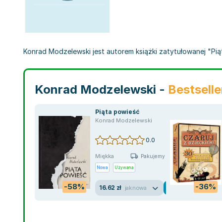
Konrad Modzelewski jest autorem książki zatytułowanej "Piąta"
Konrad Modzelewski -
Bestselle
Piąta powieść
Konrad Modzelewski
0.0
Miękka
Pakujemy jutro
Nowa
Używana
-58%
-36%
16.62 zł
jak nowa