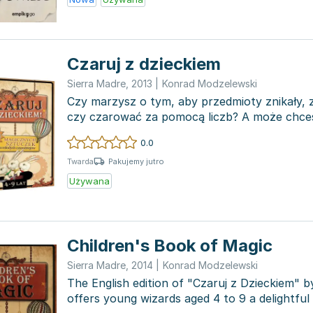
Czaruj z dzieckiem
Sierra Madre
,
2013
|
Konrad Modzelewski
Czy marzysz o tym, aby przedmioty znikały, 
czy czarować za pomocą liczb? A może chce
czyta...
0.0
Pakujemy jutro
Twarda
Używana
Children's Book of Magic
Sierra Madre
,
2014
|
Konrad Modzelewski
The English edition of "Czaruj z Dzieckiem" 
offers young wizards aged 4 to 9 a delightful