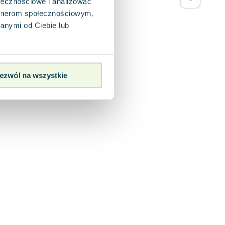
ołecznościowe i analizować
artnerom społecznościowym,
anymi od Ciebie lub
ezwól na wszystkie