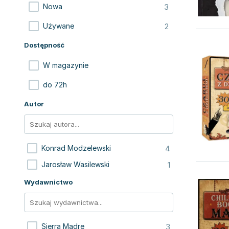
3
Nowa
2
Używane
Dostępność
W magazynie
do 72h
Autor
4
Konrad Modzelewski
1
Jarosław Wasilewski
Wydawnictwo
3
Sierra Madre