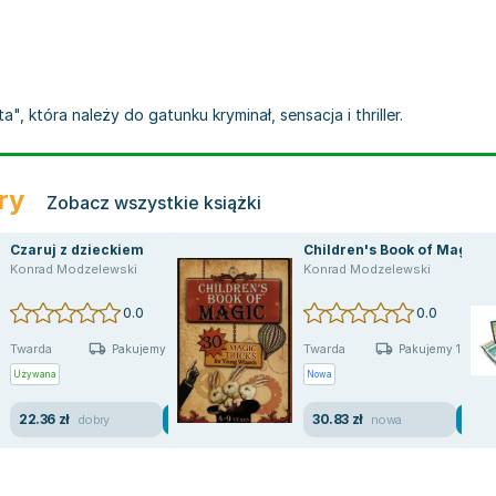
, która należy do gatunku kryminał, sensacja i thriller.
ry
Zobacz wszystkie książki
Czaruj z dzieckiem
Children's Book of Magic
Konrad Modzelewski
Konrad Modzelewski
0.0
0.0
Twarda
Twarda
Pakujemy jutro
Pakujemy 10.08
Używana
Nowa
22.36 zł
30.83 zł
dobry
nowa