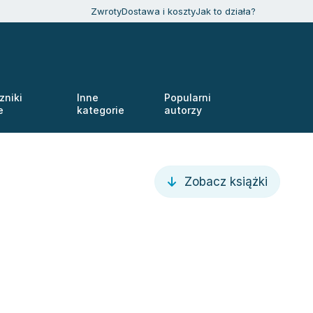
Zwroty
Dostawa i koszty
Jak to działa?
zniki
Inne
Popularni
e
kategorie
autorzy
Zobacz książki