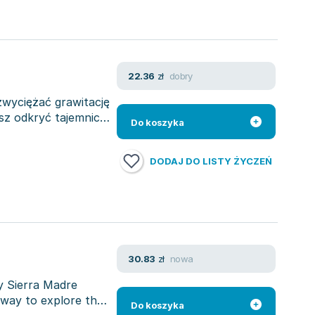
dobry
22.36
zł
zwyciężać grawitację
sz odkryć tajemnicę
Do koszyka
DODAJ DO LISTY ŻYCZEŃ
nowa
30.83
zł
by Sierra Madre
 way to explore the
Do koszyka