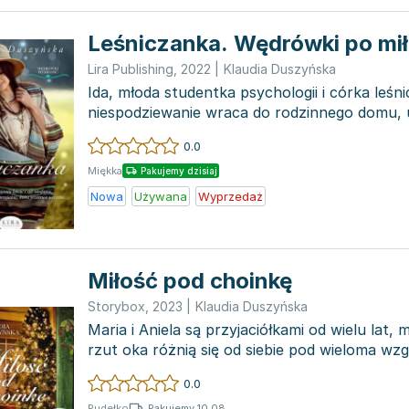
Leśniczanka. Wędrówki po mi
Lira Publishing
,
2022
|
Klaudia Duszyńska
Ida, młoda studentka psychologii i córka leśn
niespodziewanie wraca do rodzinnego domu, 
przyczynę swojej ucieczki...
0.0
Miękka
Pakujemy dzisiaj
Nowa
Używana
Wyprzedaż
Miłość pod choinkę
Storybox
,
2023
|
Klaudia Duszyńska
Maria i Aniela są przyjaciółkami od wielu lat,
rzut oka różnią się od siebie pod wieloma wzgl
0.0
Pakujemy 10.08
Pudełko