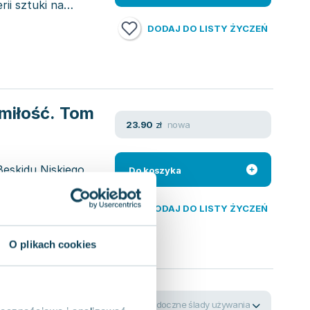
rii sztuki na
DODAJ DO LISTY ŻYCZEŃ
 miłość. Tom
nowa
23.90
zł
eskidu Niskiego
Do koszyka
nia szczęścia. Joanna
DODAJ DO LISTY ŻYCZEŃ
O plikach cookies
widoczne ślady używania
14.24
zł