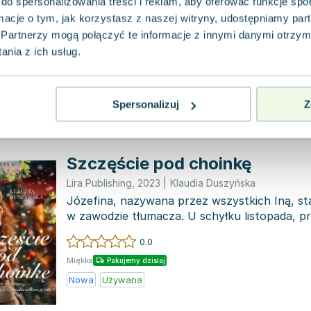
do spersonalizowania treści i reklam, aby oferować funkcje sp
Lira Publishing Sp. z o.o.
,
2020
|
Klaudia Duszyńska
ormacje o tym, jak korzystasz z naszej witryny, udostępniamy p
Zamknij oczy i weź głęboki oddech. Czy słysz
deszczu po pierwszej letniej burzy? Czy to nie
Partnerzy mogą połączyć te informacje z innymi danymi otrzym
Olga, po latach...
nia z ich usług.
0.0
Miękka
Pakujemy dzisiaj
Używana
Wyprzedaż
Spersonalizuj
Z
Szczęście pod choinkę
Lira Publishing
,
2023
|
Klaudia Duszyńska
Józefina, nazywana przez wszystkich Iną, st
w zawodzie tłumacza. U schyłku listopada, p
pracy n...
0.0
Miękka
Pakujemy dzisiaj
Nowa
Używana