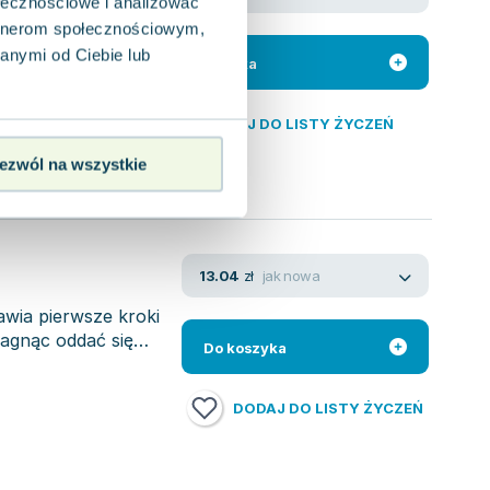
ołecznościowe i analizować
artnerom społecznościowym,
ysz dźwięk
 jest piękne?
anymi od Ciebie lub
Do koszyka
DODAJ DO LISTY ŻYCZEŃ
ezwól na wszystkie
jak nowa
13.04
zł
awia pierwsze kroki
ragnąc oddać się
Do koszyka
DODAJ DO LISTY ŻYCZEŃ