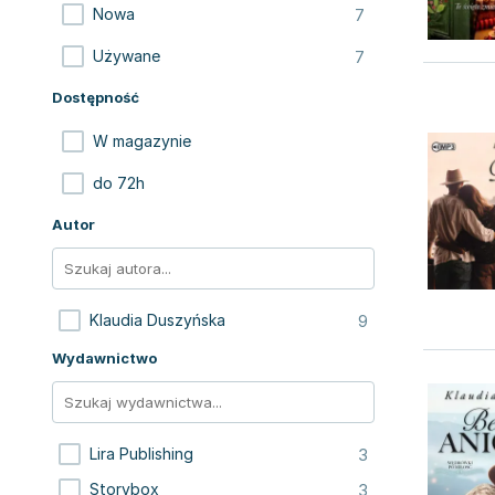
7
Nowa
7
Używane
Dostępność
W magazynie
do 72h
Autor
9
Klaudia Duszyńska
Wydawnictwo
3
Lira Publishing
3
Storybox