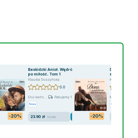
Beskidzki Anioł. Wędrówki
Dom z widoki
po miłość. Tom 1
szczęście
Klaudia Duszyńska
Klaudia Duszyńs
0.0
Etui karto...
Miękka
Pakujemy 10.08
P
Nowa
Nowa
-20%
-20%
23.90 zł
23.90 zł
nowa
nowa