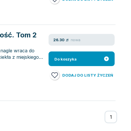
łość. Tom 2
nowa
26.30
zł
, nagle wraca do
iekła z miejskiego
Do koszyka
DODAJ DO LISTY ŻYCZEŃ