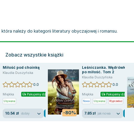
 która należy do kategorii literatury obyczajowej i romansu.
Zobacz wszystkie książki
Miłość pod choinkę
Leśniczanka. Wędrówki
po miłość. Tom 2
Klaudia Duszyńska
Klaudia Duszyńska
0.0
0.0
Miękka
Miękka
Pakujemy dzisiaj
Pakujemy dzisiaj
Używana
Nowa
Używana
Wyprzedaż
-80%
10.54 zł
7.85 zł
dobry
jak nowa