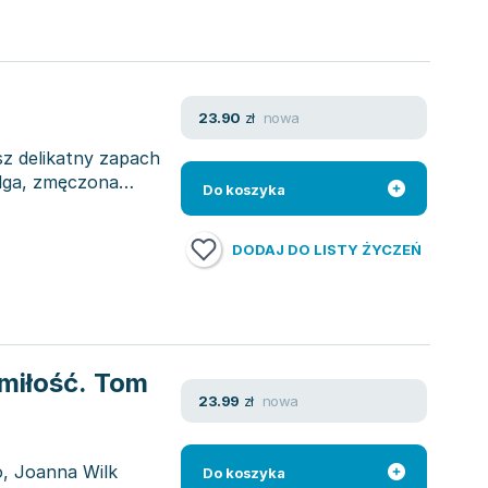
nowa
23.90
zł
sz delikatny zapach
Olga, zmęczona
Do koszyka
DODAJ DO LISTY ŻYCZEŃ
 miłość. Tom
nowa
23.99
zł
o, Joanna Wilk
Do koszyka