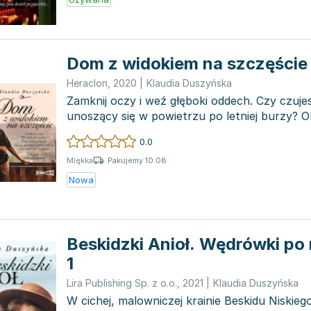
Dom z widokiem na szczęście
Heraclon
,
2020
|
Klaudia Duszyńska
Zamknij oczy i weź głęboki oddech. Czy czuje
unoszący się w powietrzu po letniej burzy? 
latami p...
0.0
Pakujemy 10.08
Miękka
Nowa
Beskidzki Anioł. Wędrówki po
1
Lira Publishing Sp. z o.o.
,
2021
|
Klaudia Duszyńska
W cichej, malowniczej krainie Beskidu Niskieg