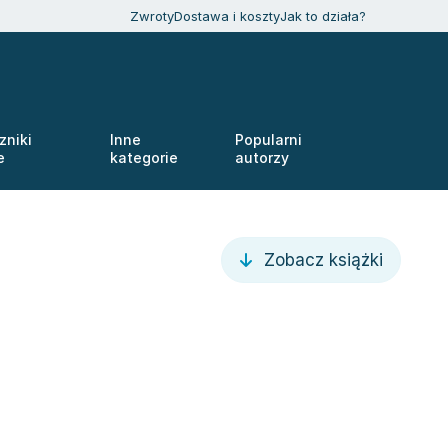
Zwroty
Dostawa i koszty
Jak to działa?
zniki
Inne
Popularni
e
kategorie
autorzy
Zobacz książki