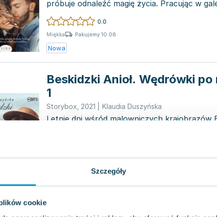
próbuje odnaleźć magię życia. Pracując w gale
znanym krak...
0.0
Pakujemy 10.08
Miękka
Nowa
Beskidzki Anioł. Wędrówki po
1
Storybox
,
2021
|
Klaudia Duszyńska
Letnie dni wśród malowniczych krajobrazów B
stają się tłem dla historii miłości i poszukiwa
Wi...
0.0
Pakujemy 10.08
Etui kartonowe
Szczegóły
Nowa
Dom z widokiem na szczęście
 plików cookie