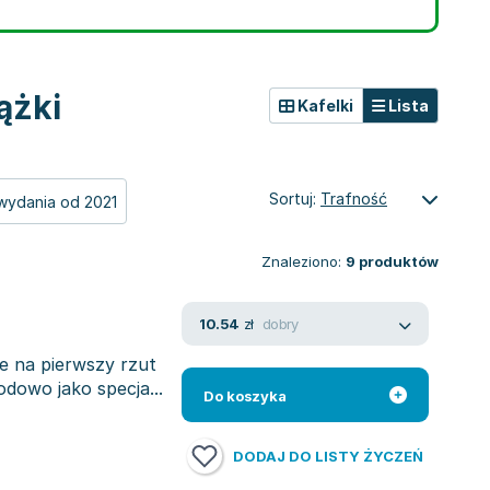
ążki
Kafelki
Lista
Sortuj:
Trafność
wydania od 2021
Znaleziono:
9
produktów
dobry
10.54
zł
że na pierwszy rzut
odowo jako specja...
Do koszyka
DODAJ DO LISTY ŻYCZEŃ