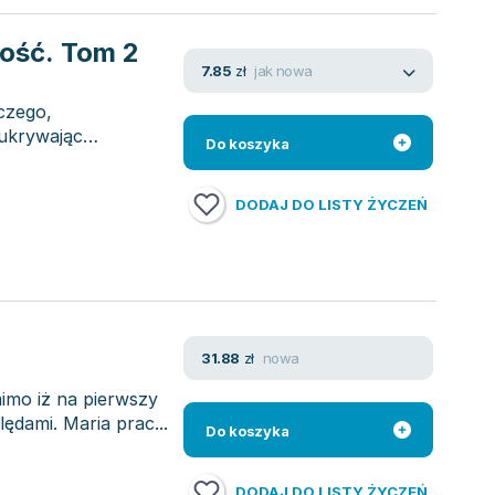
łość. Tom 2
jak nowa
7.85
zł
iczego,
ukrywając
Do koszyka
DODAJ DO LISTY ŻYCZEŃ
nowa
31.88
zł
 mimo iż na pierwszy
ędami. Maria prac...
Do koszyka
DODAJ DO LISTY ŻYCZEŃ