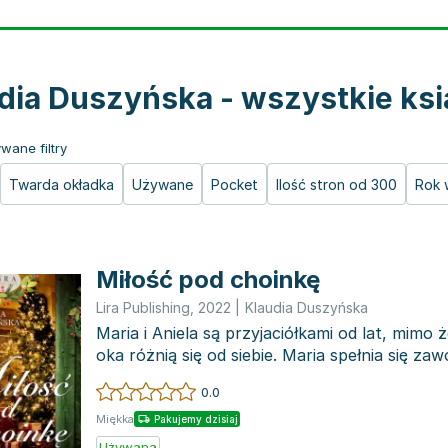
dia Duszyńska - wszystkie ksi
wane filtry
Twarda okładka
Używane
Pocket
Ilość stron od 300
Rok 
Miłość pod choinkę
Lira Publishing
,
2022
|
Klaudia Duszyńska
Maria i Aniela są przyjaciółkami od lat, mimo 
oka różnią się od siebie. Maria spełnia się zaw
0.0
Miękka
Pakujemy dzisiaj
Używana