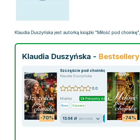
Klaudia Duszyńska jest autorką książki "Miłość pod choinkę",
Klaudia Duszyńska -
Bestsellery
Szczęście pod choinkę
Klaudia Duszyńska
0.0
Miękka
Pakujemy dzisiaj
Nowa
Używana
-70%
-74%
13.04 zł
jak nowa