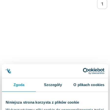
Joseph Murphy
Jan Sztaudynger
Aleksander Puszkin
Oscar Wilde
Małgorzata Ohme
Maddie Ziegler
Leszek Czarnecki
Joanna Racewicz
Maria Seweryn
Janina Zającówna
Eric Helms
Anna Prus (oprac.)
Nela Mała Reporterka
Zgoda
Szczegóły
O plikach cookies
Agnieszka Maciąg
Barbara Wrzesińska
Terry Pratchett
Niniejsza strona korzysta z plików cookie
Virginia Woolf
Wykorzystujemy pliki cookie do spersonalizowania treści