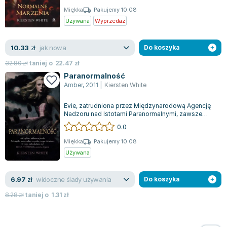
Zygmunt Freud
Miękka
Pakujemy 10.08
Używana
Wyprzedaż
Agata Passent
Michel Moran
jak nowa
10.33
zł
Do koszyka
Maciej Orłoś
Jo Nesbo
32.80
zł
taniej o
22.47
zł
Paranormalność
Katarzyna Miller
Amber
,
2011
|
Kiersten White
Antoine de Saint Exupery
Lew Tołstoj
Evie, zatrudniona przez Międzynarodową Agencję
Nadzoru nad Istotami Paranormalnymi, zawsze
Mark Twain
postrzegała swoje życie jako zwyczajne....
0.0
Marcin Meller
Paulina Młynarska
Miękka
Pakujemy 10.08
Używana
ks. Piotr Pawlukiewicz
Jarosław Sokołowski
widoczne ślady używania
6.97
zł
Do koszyka
Piotr Latocha
Michael Scott
8.28
zł
taniej o
1.31
zł
Piotr Semka
Jarosław Iwaszkiewicz