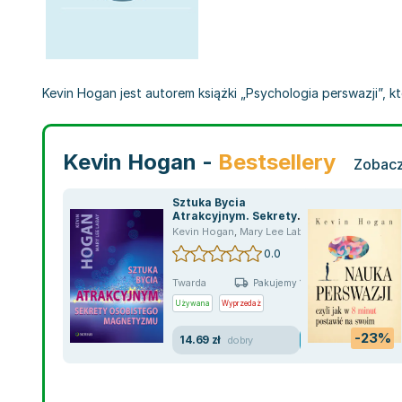
Kevin Hogan jest autorem książki „Psychologia perswazji”, k
Kevin Hogan -
Bestsellery
Zobacz
Sztuka Bycia
Atrakcyjnym. Sekrety
Osobistego Magentyzmu
Kevin Hogan
,
Mary Lee Labay
,
Jack Swaney
0.0
Twarda
Pakujemy 10.08
Używana
Wyprzedaż
-23%
14.69 zł
dobry