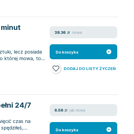
 minut
nowa
38.36
zł
ztuki, lecz posiada
Do koszyka
o której mowa, to
DODAJ DO LISTY ŻYCZEŃ
ełni 24/7
jak nowa
6.56
zł
więcić czas na
spędziłeś,
Do koszyka