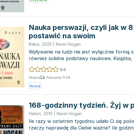
Nauka perswazji, czyli jak w 8
postawić na swoim
Rebis
,
2025
|
Kevin Hogan
Wpływanie na ludzi nie jest wyłącznie formą s
również solidne podstawy naukowe. Książka, 
praw...
0.0
Pakujemy 11.08
Miękka
Nowa
168-godzinny tydzień. Żyj w p
Helion
,
2010
|
Kevin Hogan
Ile razy w ostatnim tygodniu udało Ci się poś
rzeczy naprawdę dla Ciebie ważne? Ile godzin 