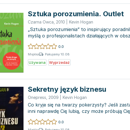
Sztuka porozumienia. Outlet
Czarna Owca
,
2010
|
Kevin Hogan
„Sztuka porozumienia” to inspirujący poradn
myślą o profesjonalistach działających w obs
takich jak...
0.0
Pakujemy 10.08
Miękka
Używana
Wyprzedaż
Sekretny język biznesu
Onepress
,
2009
|
Kevin Hogan
Co kryje się na twarzy pokerzysty? Jeśli zast
inni naprawdę Cię lubią, czy może próbują Ci
pragnies...
0.0
Pakujemy 10.08
Miękka