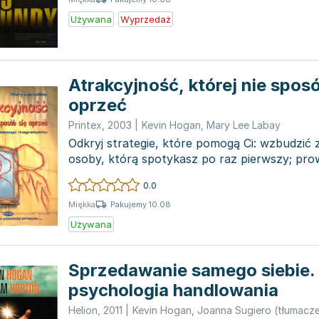
Używana
Wyprzedaż
Atrakcyjność, której nie sposó
oprzeć
Printex
,
2003
|
Kevin Hogan
,
Mary Lee Labay
Odkryj strategie, które pomogą Ci: wzbudzić 
osoby, którą spotykasz po raz pierwszy; pr
działające n...
0.0
Pakujemy 10.08
Miękka
Używana
Sprzedawanie samego siebie
psychologia handlowania
Helion
,
2011
|
Kevin Hogan
,
Joanna Sugiero (tłumacze