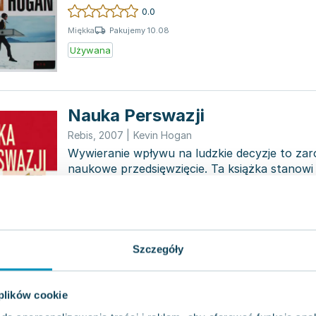
wykonując zada...
0.0
Pakujemy 10.08
Miękka
Używana
Nauka Perswazji
Rebis
,
2007
|
Kevin Hogan
Wywieranie wpływu na ludzkie decyzje to zaró
naukowe przedsięwzięcie. Ta książka stanowi
Graal w t...
0.0
Pakujemy 10.08
Twarda
Używana
Szczegóły
Nauka perswazji
 plików cookie