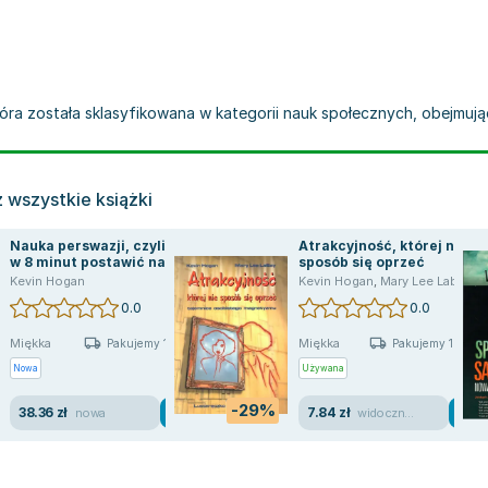
tóra została sklasyfikowana w kategorii nauk społecznych, obejmując
 wszystkie książki
Nauka perswazji, czyli jak
Atrakcyjność, której nie
w 8 minut postawić na
sposób się oprzeć
swoim
Kevin Hogan
Kevin Hogan
,
Mary Lee Labay
0.0
0.0
Miękka
Miękka
Pakujemy 11.08
Pakujemy 10.08
Nowa
Używana
-29%
38.36 zł
7.84 zł
nowa
widoczne ślady używania