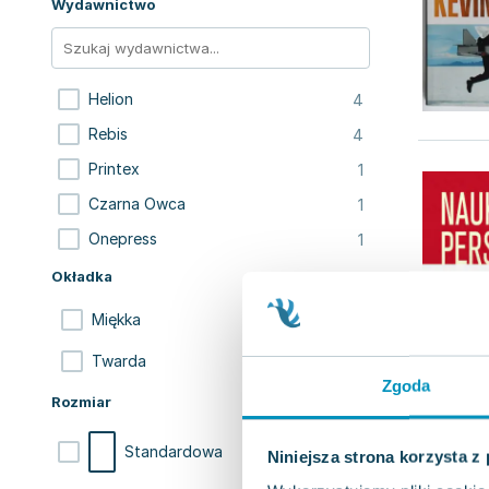
Wydawnictwo
4
Helion
4
Rebis
1
Printex
1
Czarna Owca
1
Onepress
Okładka
7
Miękka
4
Twarda
Zgoda
Rozmiar
11
Standardowa
Niniejsza strona korzysta z