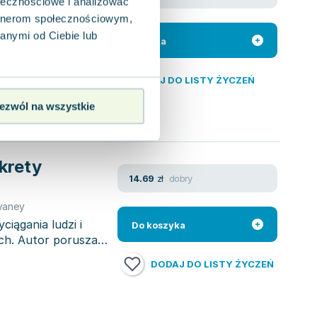
ołecznościowe i analizować
artnerom społecznościowym,
udzi" Kevina
tanowi
anymi od Ciebie lub
Do koszyka
DODAJ DO LISTY ŻYCZEŃ
ezwól na wszystkie
krety
dobry
14.69
zł
waney
ciągania ludzi i
Do koszyka
ach. Autor porusza
DODAJ DO LISTY ŻYCZEŃ