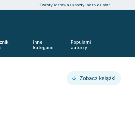
Zwroty
Dostawa i koszty
Jak to działa?
zniki
Inne
Popularni
e
kategorie
autorzy
Zobacz książki