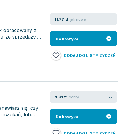
jak nowa
11.77
zł
ik opracowany z
zarze sprzedaży,
Do koszyka
DODAJ DO LISTY ŻYCZEŃ
dobry
4.91
zł
anawiasz się, czy
ę oszukać, lub
Do koszyka
DODAJ DO LISTY ŻYCZEŃ