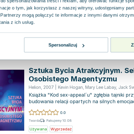
do spersonalizowania treści i reklam, aby oferować funkcje sp
Rebis
,
2011
|
Kevin Hogan
ormacje o tym, jak korzystasz z naszej witryny, udostępniamy p
Nowa edycja książki "Wywieranie wpływu na l
Hogana, teraz wzbogacona i uaktualniona, s
Partnerzy mogą połączyć te informacje z innymi danymi otrzym
harmonijne połączenie szt...
nia z ich usług.
0.0
Pakujemy 10.08
Twarda
Używana
Wyprzedaż
Spersonalizuj
Z
Sztuka Bycia Atrakcyjnym. Se
Osobistego Magentyzmu
Helion
,
2007
|
Kevin Hogan
,
Mary Lee Labay
,
Jack S
Książka "Kod sex-appeal´u" zgłębia tajniki przy
budowania relacji opartych na silnych emocj
kwes...
0.0
Pakujemy 10.08
Twarda
Używana
Wyprzedaż