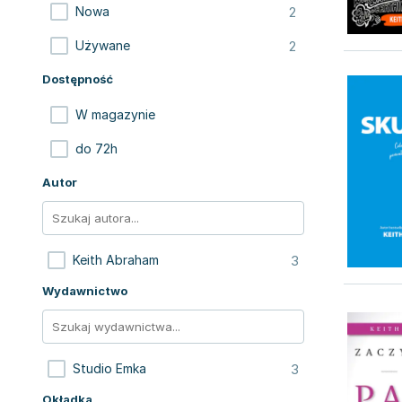
2
Nowa
2
Używane
Dostępność
W magazynie
do 72h
Autor
3
Keith Abraham
Wydawnictwo
3
Studio Emka
Okładka