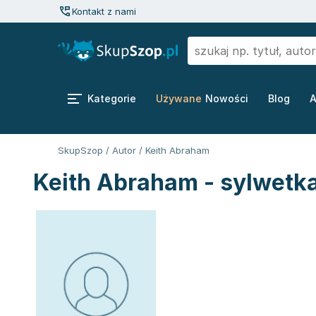
Kontakt z nami
Kategorie
Używane
Nowości
Blog
A
SkupSzop
/
Autor
/
Keith Abraham
Keith Abraham - sylwetka