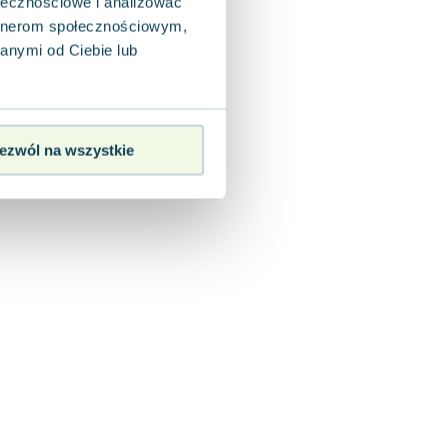
ołecznościowe i analizować
artnerom społecznościowym,
anymi od Ciebie lub
ezwól na wszystkie