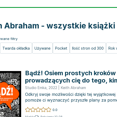
h Abraham - wszystkie książki
wane filtry
Twarda okładka
Używane
Pocket
Ilość stron od 300
Rok 
Bądź! Osiem prostych kroków
prowadzących cię do tego, ki
być
Studio Emka
,
2022
|
Keith Abraham
Odkryj swoje możliwości dzięki tej wyjątkowej 
pomoże ci wyznaczyć przyszłe plany za pomo
skutecznyc...
0.0
Pakujemy 10.08
Miękka