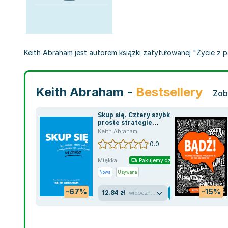
Keith Abraham jest autorem książki zatytułowanej "Życie z p
Keith Abraham -
Bestsellery
Zob
Skup się. Cztery szybkie i
proste strategie
pozwalające uporać się z
Keith Abraham
prokrastynacją na
0.0
zawsze
Miękka
Pakujemy dzisiaj
Nowa
Używana
-67%
-15%
12.84 zł
widoczne ślady używania