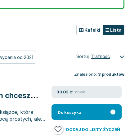
Kafelki
Lista
Sortuj:
Trafność
wydania od 2021
Znaleziono:
3
produktów
nowa
33.03
zł
m chcesz
książce, która
Do koszyka
cą prostych, ale
DODAJ DO LISTY ŻYCZEŃ