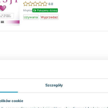
pełnym ener...
0.0
Miękka
Pakujemy dzisiaj
Używana
Wyprzedaż
Szczegóły
 plików cookie