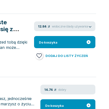
ste
widoczne ślady używania
12.84
zł
się z
zed tobą dzięki
Do koszyka
mian może
DODAJ DO LISTY ŻYCZEŃ
dobry
14.74
zł
sz, jednocześnie
 marzysz o życiu
Do koszyka