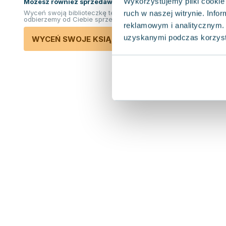
Wykorzystujemy pliki cookie 
Możesz również sprzedawać ksiązki!
Wyceń swoją biblioteczkę teraz. Odkupimy i
ruch w naszej witrynie. Inf
odbierzemy od Ciebie sprzedane książki.
reklamowym i analitycznym. 
uzyskanymi podczas korzysta
WYCEŃ SWOJE KSIĄŻKI