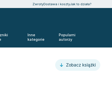
Zwroty
Dostawa i koszty
Jak to działa?
zniki
Inne
Popularni
e
kategorie
autorzy
Zobacz książki