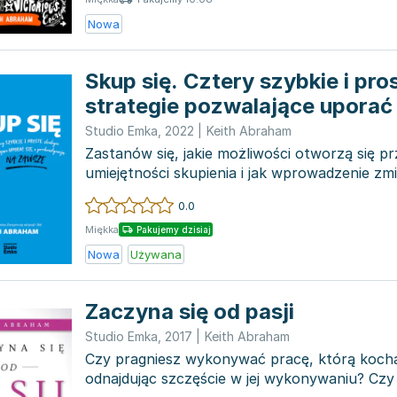
Nowa
Skup się. Cztery szybkie i pro
strategie pozwalające uporać 
prokrastynacją na zawsze
Studio Emka
,
2022
|
Keith Abraham
Zastanów się, jakie możliwości otworzą się pr
umiejętności skupienia i jak wprowadzenie z
posunąć cię napr...
0.0
Miękka
Pakujemy dzisiaj
Nowa
Używana
Zaczyna się od pasji
Studio Emka
,
2017
|
Keith Abraham
Czy pragniesz wykonywać pracę, którą kocha
odnajdując szczęście w jej wykonywaniu? Czy