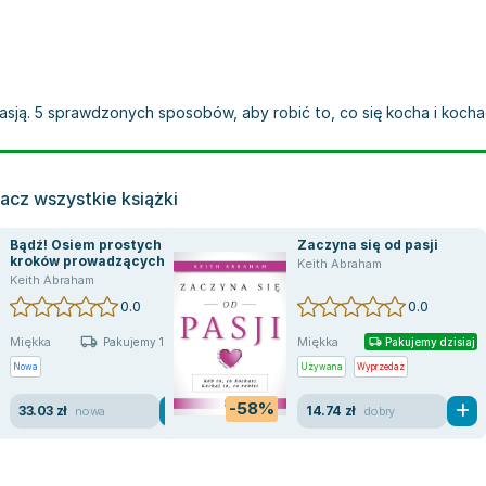
asją. 5 sprawdzonych sposobów, aby robić to, co się kocha i kochać 
acz wszystkie książki
Bądź! Osiem prostych
Zaczyna się od pasji
kroków prowadzących cię
Keith Abraham
do tego, kim chcesz być
Keith Abraham
0.0
0.0
Miękka
Miękka
Pakujemy 10.08
Pakujemy dzisiaj
Nowa
Używana
Wyprzedaż
-58%
33.03 zł
14.74 zł
nowa
dobry