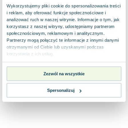
Joseph Murphy
Wykorzystujemy pliki cookie do spersonalizowania treści
Jan Sztaudynger
i reklam, aby oferować funkcje społecznościowe i
Aleksander Puszkin
analizować ruch w naszej witrynie. Informacje o tym, jak
korzystasz z naszej witryny, udostępniamy partnerom
Oscar Wilde
społecznościowym, reklamowym i analitycznym.
Małgorzata Ohme
Partnerzy mogą połączyć te informacje z innymi danymi
Maddie Ziegler
otrzymanymi od Ciebie lub uzyskanymi podczas
Leszek Czarnecki
korzystania z ich usług.
Joanna Racewicz
Maria Seweryn
Janina Zającówna
Zezwól na wszystkie
Eric Helms
Anna Prus (oprac.)
Spersonalizuj
Nela Mała Reporterka
Agnieszka Maciąg
Barbara Wrzesińska
Terry Pratchett
Virginia Woolf