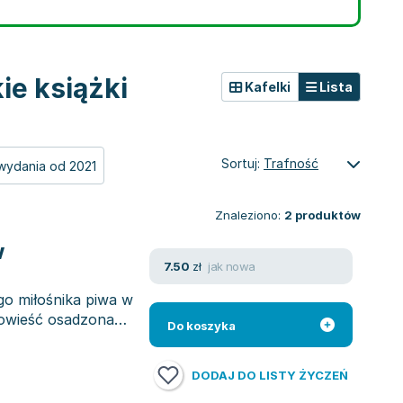
ie książki
Kafelki
Lista
Sortuj:
Trafność
wydania od 2021
Znaleziono:
2
produktów
w
jak nowa
7.50
zł
go miłośnika piwa w
powieść osadzona
Do koszyka
DODAJ DO LISTY ŻYCZEŃ