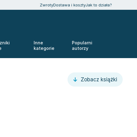
Zwroty
Dostawa i koszty
Jak to działa?
zniki
Inne
Popularni
e
kategorie
autorzy
Zobacz książki