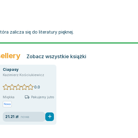
tóra zalicza się do literatury pięknej.
ellery
Zobacz wszystkie książki
Ciapasy
Kazimierz Kościukiewicz
0.0
Miękka
Pakujemy jutro
Nowa
21.21 zł
nowa