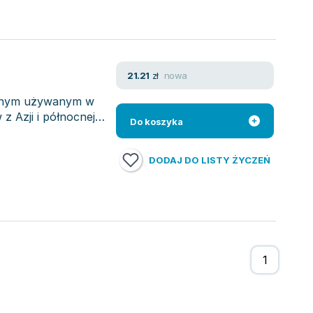
nowa
21.21
zł
cznym używanym w
 z Azji i północnej
Do koszyka
DODAJ DO LISTY ŻYCZEŃ