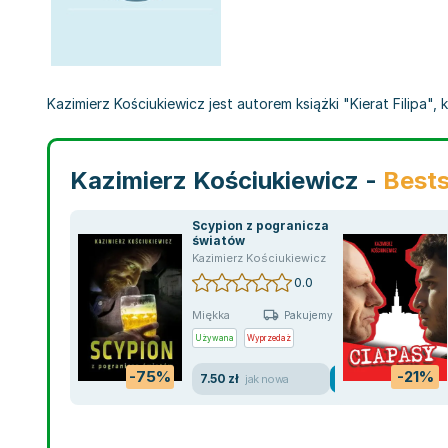
Kazimierz Kościukiewicz jest autorem książki "Kierat Filipa", k
Kazimierz Kościukiewicz -
Bests
Scypion z pogranicza
światów
Kazimierz Kościukiewicz
0.0
Miękka
Pakujemy jutro
Używana
Wyprzedaż
-75%
-21%
7.50 zł
jak nowa