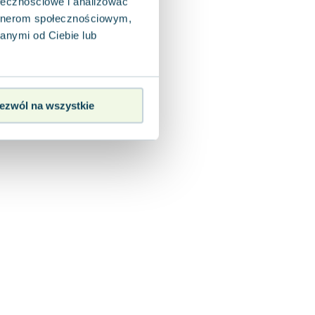
ołecznościowe i analizować
artnerom społecznościowym,
anymi od Ciebie lub
ezwól na wszystkie