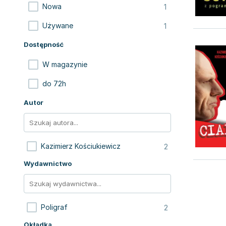
1
Nowa
1
Używane
Dostępność
W magazynie
do 72h
Autor
2
Kazimierz Kościukiewicz
Wydawnictwo
2
Poligraf
Okładka