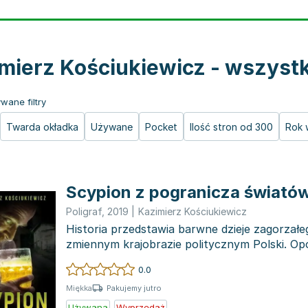
mierz Kościukiewicz - wszystk
wane filtry
Twarda okładka
Używane
Pocket
Ilość stron od 300
Rok 
Scypion z pogranicza świató
Poligraf
,
2019
|
Kazimierz Kościukiewicz
Historia przedstawia barwne dzieje zagorzałe
zmiennym krajobrazie politycznym Polski. O
jest w...
0.0
Pakujemy jutro
Miękka
Używana
Wyprzedaż