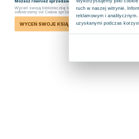
Wykorzystujemy pliki cookie 
Możesz również sprzedawać ksiązki!
Wyceń swoją biblioteczkę teraz. Odkupimy i
ruch w naszej witrynie. Inf
odbierzemy od Ciebie sprzedane książki.
reklamowym i analitycznym. 
uzyskanymi podczas korzysta
WYCEŃ SWOJE KSIĄŻKI