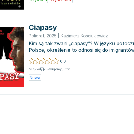
Ciapasy
Poligraf
,
2025
|
Kazimierz Kościukiewicz
Kim są tak zwani „ciapasy”? W języku poto
Polsce, określenie to odnosi się do imigrantów
Afryki...
0.0
Pakujemy jutro
Miękka
Nowa