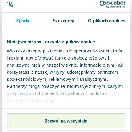
Joseph Murphy
Jan Sztaudynger
Aleksander Puszkin
Zgoda
Szczegóły
O plikach cookies
Oscar Wilde
Małgorzata Ohme
Niniejsza strona korzysta z plików cookie
Maddie Ziegler
Leszek Czarnecki
Wykorzystujemy pliki cookie do spersonalizowania treści
i reklam, aby oferować funkcje społecznościowe i
Joanna Racewicz
analizować ruch w naszej witrynie. Informacje o tym, jak
Maria Seweryn
korzystasz z naszej witryny, udostępniamy partnerom
Janina Zającówna
społecznościowym, reklamowym i analitycznym.
Eric Helms
Partnerzy mogą połączyć te informacje z innymi danymi
Anna Prus (oprac.)
otrzymanymi od Ciebie lub uzyskanymi podczas
Nela Mała Reporterka
korzystania z ich usług.
Agnieszka Maciąg
Barbara Wrzesińska
Terry Pratchett
Zezwól na wszystkie
Virginia Woolf