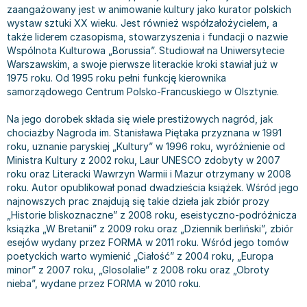
zaangażowany jest w animowanie kultury jako kurator polskich
Bajki wiersze
Książki: finanse, księgowość, bankowość
Książki: pamiętniki, dzienniki i listy
Liceum i technikum
Książki o sportowcach
Julian Tuwim
wystaw sztuki XX wieku. Jest również współzałożycielem, a
Do kolorowania i naklejania
Książki o gospodarce
Wywiady, wspomnienia - książki
Podręczniki do 1 klasy liceum i technikum
Książki: Turystyka i podróże
Bracia Grimm
także liderem czasopisma, stowarzyszenia i fundacji o nazwie
Kontrastowe obrazki
Inne
Komiksy
Podręczniki do 2 klasy liceum i technikum
Albumy krajoznawcze
Stephen King
Wspólnota Kulturowa „Borussia”. Studiował na Uniwersytecie
Warszawskim, a swoje pierwsze literackie kroki stawiał już w
Kreatywne / Aktywizujące
Książki o marketingu
Komiksy dla dorosłych
Podręczniki do 3 klasy liceum i technikum
Albumy krajoznawcze - Polska
Tanya Valko
1975 roku. Od 1995 roku pełni funkcję kierownika
Poznawanie świata
Książki o zarządzaniu
Komiksy dla dzieci
Podręczniki do klasy 4 liceum i technikum
Albumy krajoznawcze - Świat
Lauren Kate
samorządowego Centrum Polsko-Francuskiego w Olsztynie.
Podręczniki szkolne
Historia - książki
Komiksy dla młodzieży
Podręczniki do szkoły zawodowej
Atlasy
Jan Brzechwa
Na jego dorobek składa się wiele prestiżowych nagród, jak
Edukacja przedszkolna
Archeologia - książki
Komiksy obcojęzyczne
Podręczniki do 1 klasy szkoły zawodowej
Atlasy - Polska
E. L. James
chociażby Nagroda im. Stanisława Piętaka przyznana w 1991
Liceum, Technikum
Historia Polski - książki
Fantastyka, horror - książki
Podręczniki do 2 klasy szkoły zawodowej
Atlasy - świat
Virginia C. Andrews
roku, uznanie paryskiej „Kultury” w 1996 roku, wyróżnienie od
Szkoła podstawowa
Historia świata - książki
Książki fantasy
Podręczniki do 3 klasy szkoły zawodowej
Globusy
Waldemar Łysiak
Ministra Kultury z 2002 roku, Laur UNESCO zdobyty w 2007
Szkoły wyższe
II Wojna Światowa - książki
Książki horrory
Książki dla dzieci
Mapy
Monika Szwaja
roku oraz Literacki Wawrzyn Warmii i Mazur otrzymany w 2008
roku. Autor opublikował ponad dwadzieścia książek. Wśród jego
Szkoła zawodowa
Książki militarne
Science Fiction - książki
Książki dla dzieci do 2 lat
Mapy - Polska
Camilla Läckberg
najnowszych prac znajdują się takie dzieła jak zbiór prozy
Książki: Prawo
Książki kryminały
Książki: bajki dla dzieci do 2 lat
Mapy - Świat
Jan Kochanowski
„Historie bliskoznaczne” z 2008 roku, eseistyczno-podróżnicza
Inne
Książki z poezją, aforyzmami i dramaty
Do kąpieli i zabawy
Przewodniki turystyczne
Henning Mankell
książka „W Bretanii” z 2009 roku oraz „Dziennik berliński”, zbiór
esejów wydany przez FORMA w 2011 roku. Wśród jego tomów
Książki: Prawo administracyjne
Książki dramaty
Kolorowanki i książki do naklejania do 2 lat
Przewodniki turystyczne - Polska
Beata Pawlikowska
poetyckich warto wymienić „Ciałość” z 2004 roku, „Europa
Książki: Prawo cywilne
Książki humorystyczne i aforyzmy
Książki grające, z puzzlami i magnesami do 2 lat
Przewodniki turystyczne - Świat
L.J. Smith
minor” z 2007 roku, „Glosolalie” z 2008 roku oraz „Obroty
Książki: Prawo finansowe
Tomiki poezji
Obrazki kontrastowe dla niemowląt
Książki: Zdrowie, rodzina, związki
Diana Palmer
nieba”, wydane przez FORMA w 2010 roku.
Książki: Prawo karne
Książki o sztuce
Poznawanie świata dla dzieci do 2 lat - książki
Książki: Rodzina, związki
Bear Grylls