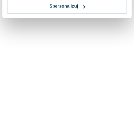
Lorraine Warren
Spersonalizuj
Ajahn Brahm
Lucinda Riley
Jacek Walkiewicz