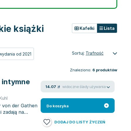
ie książki
Kafelki
Lista
Sortuj:
Trafność
wydania od 2021
Znaleziono:
6
produktów
o intymne
widoczne ślady używania
14.07
zł
Kuhl
y von der Gathen
Do koszyka
i zadają na
DODAJ DO LISTY ŻYCZEŃ