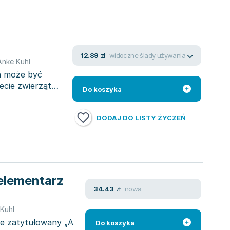
widoczne ślady używania
12.89
zł
Anke Kuhl
n może być
cie zwierząt
Do koszyka
DODAJ DO LISTY ŻYCZEŃ
 elementarz
nowa
34.43
zł
Kuhl
le zatytułowany „A
Do koszyka