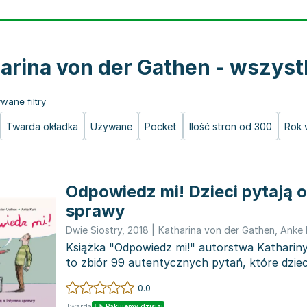
arina von der Gathen - wszystk
wane filtry
Twarda okładka
Używane
Pocket
Ilość stron od 300
Rok 
Odpowiedz mi! Dzieci pytają 
sprawy
Dwie Siostry
,
2018
|
Katharina von der Gathen
,
Anke 
Książka "Odpowiedz mi!" autorstwa Katharin
to zbiór 99 autentycznych pytań, które dziec
temat intymnych...
0.0
Twarda
Pakujemy dzisiaj