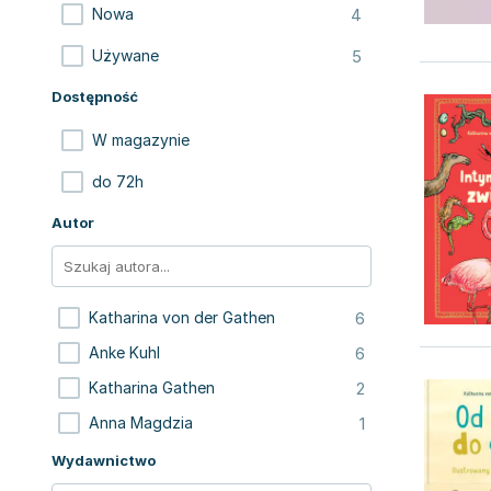
4
Nowa
5
Używane
Dostępność
W magazynie
do 72h
Autor
6
Katharina von der Gathen
6
Anke Kuhl
2
Katharina Gathen
1
Anna Magdzia
Wydawnictwo