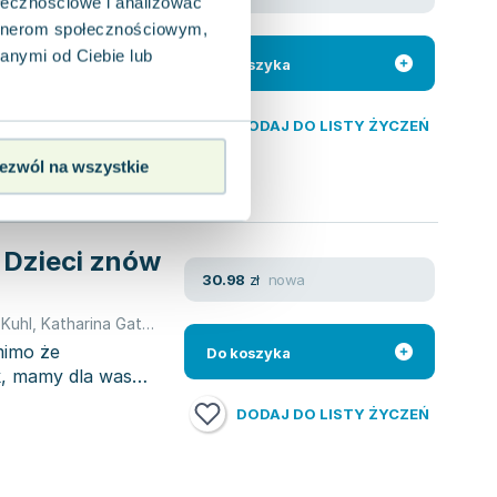
ci
ołecznościowe i analizować
artnerom społecznościowym,
Kuhl
anymi od Ciebie lub
b przystępny i
Do koszyka
torzy, Katharina
DODAJ DO LISTY ŻYCZEŃ
ezwól na wszystkie
 Dzieci znów
nowa
30.98
zł
 Kuhl
,
Katharina Gathen
mimo że
Do koszyka
ak, mamy dla was
DODAJ DO LISTY ŻYCZEŃ