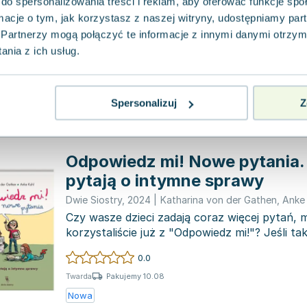
chcielibyście wiedzieć o śmier
do spersonalizowania treści i reklam, aby oferować funkcje sp
ormacje o tym, jak korzystasz z naszej witryny, udostępniamy p
Dwie Siostry
,
2025
|
Katharina von der Gathen
,
Anke 
Partnerzy mogą połączyć te informacje z innymi danymi otrzym
„Kwiatki od spodu” to książka, która w sposó
nia z ich usług.
rzetelny przybliża dzieciom temat śmierci. Au
von der G...
0.0
Pakujemy 10.08
Twarda
Spersonalizuj
Z
Nowa
Odpowiedz mi! Nowe pytania.
pytają o intymne sprawy
Dwie Siostry
,
2024
|
Katharina von der Gathen
,
Anke
Czy wasze dzieci zadają coraz więcej pytań, 
korzystaliście już z "Odpowiedz mi!"? Jeśli t
świetną nowinę:...
0.0
Pakujemy 10.08
Twarda
Nowa