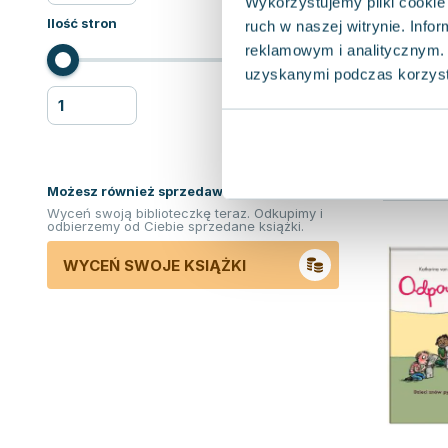
Wykorzystujemy pliki cookie 
Ilość stron
ruch w naszej witrynie. Inf
reklamowym i analitycznym. 
uzyskanymi podczas korzysta
Możesz również sprzedawać ksiązki!
Wyceń swoją biblioteczkę teraz. Odkupimy i
odbierzemy od Ciebie sprzedane książki.
WYCEŃ SWOJE KSIĄŻKI