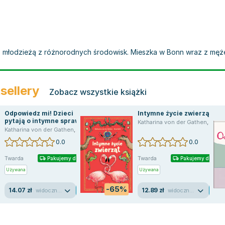
az młodzieżą z różnorodnych środowisk. Mieszka w Bonn wraz z męż
sellery
Zobacz wszystkie książki
Odpowiedz mi! Dzieci
Intymne życie zwierząt
pytają o intymne sprawy
Katharina von der Gathen
,
Anke Kuhl
Katharina von der Gathen
,
Anke Kuhl
0.0
0.0
Twarda
Twarda
Pakujemy dzisiaj
Pakujemy dzisiaj
Używana
Używana
-65%
14.07 zł
12.89 zł
widoczne ślady używania
widoczne ślady używania