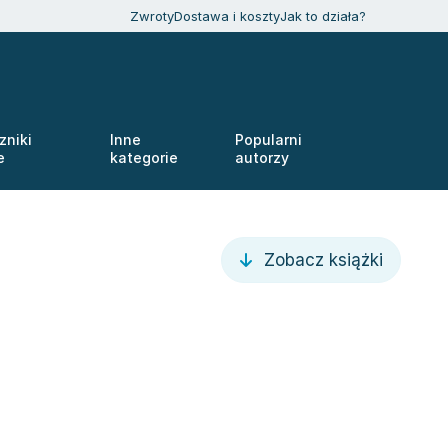
Zwroty
Dostawa i koszty
Jak to działa?
zniki
Inne
Popularni
e
kategorie
autorzy
Zobacz książki