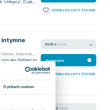
k 'chłopcy', D jak...
DODAJ DO LISTY ŻYCZEŃ
o intymne
nowa
32.91
zł
r Gathen
,
Anke Kuhl
,
Katharina Gathen
y von der Gathen to
Do koszyka
katorka seksualna
DODAJ DO LISTY ŻYCZEŃ
O plikach cookies
co
nowa
44.78
zł