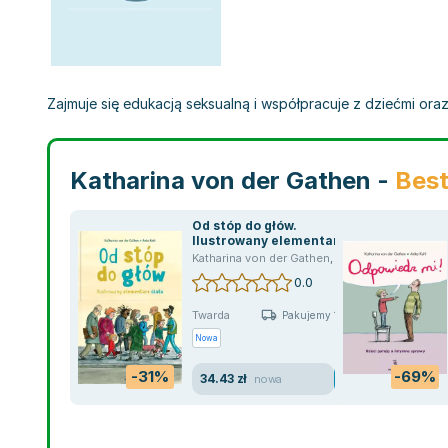
Zajmuje się edukacją seksualną i współpracuje z dziećmi or
Katharina von der Gathen -
Best
Od stóp do głów.
Ilustrowany elementarz
ciała
Katharina von der Gathen
,
Anke Kuhl
0.0
Twarda
Pakujemy 10.08
Nowa
-31%
-69%
34.43 zł
nowa