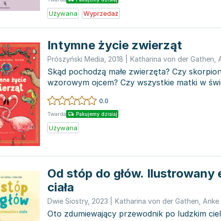
Używana
Wyprzedaż
Intymne życie zwierząt
Prószyński Media
,
2018
|
Katharina von der Gathen
,
Skąd pochodzą małe zwierzęta? Czy skorpio
wzorowym ojcem? Czy wszystkie matki w świe
obdarzają swoje potomst...
0.0
Twarda
Pakujemy dzisiaj
Używana
Od stóp do głów. Ilustrowany
ciała
Dwie Siostry
,
2023
|
Katharina von der Gathen
,
Anke 
Oto zdumiewający przewodnik po ludzkim cie