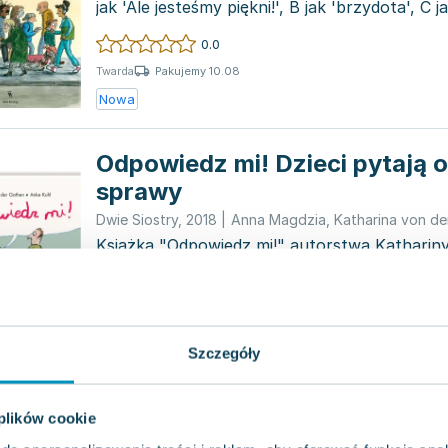
jak 'Ale jesteśmy piękni!', B jak 'brzydota', C ja
0.0
Pakujemy 10.08
Twarda
Nowa
Odpowiedz mi! Dzieci pytają 
sprawy
Dwie Siostry
,
2018
|
Anna Magdzia
,
Katharina von de
Książka "Odpowiedz mi!" autorstwa Katharin
wyjątkowy poradnik, w którym niemiecka edu
odpowiad...
0.0
Pakujemy 10.08
Twarda
Szczegóły
Nowa
Używana
Kwiatki od spodu. Wszystko, 
 plików cookie