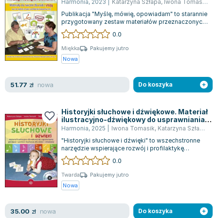
Harmonia
,
2023
|
Katarzyna Szłapa
,
Iwona Tomasik
,
op
Zygmunt Freud
Publikacja "Myślę, mówię, opowiadam" to starannie
przygotowany zestaw materiałów przeznaczonych
Agata Passent
do terapii i rewalidacji mowy. W s...
0.0
Michel Moran
Maciej Orłoś
Miękka
Pakujemy jutro
Nowa
Jo Nesbo
Katarzyna Miller
nowa
51.77
zł
Do koszyka
Antoine de Saint Exupery
Lew Tołstoj
Mark Twain
Historyjki słuchowe i dźwiękowe. Materiał
ilustracyjno-dźwiękowy do usprawniania
Marcin Meller
percepcji i pamięci słuchowej dla dzieci i
Harmonia
,
2025
|
Iwona Tomasik
,
Katarzyna Szłapa
,
Sł
młodzieży
Paulina Młynarska
"Historyjki słuchowe i dźwięki" to wszechstronne
narzędzie wspierające rozwój i profilaktykę
ks. Piotr Pawlukiewicz
percepcji słuchowej, szczególnie w za...
0.0
Jarosław Sokołowski
Piotr Latocha
Twarda
Pakujemy jutro
Nowa
Michael Scott
Piotr Semka
nowa
35.00
zł
Do koszyka
Jarosław Iwaszkiewicz