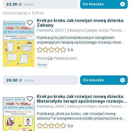
nowa
23.30
zł
Do koszyka
27.00
zł
taniej o
3.70
zł
Krok po kroku Jak rozwijać mowę dziecka
Zabawy
Harmonia
,
2023
|
Katarzyna Szłapa
,
Iwona Tomasik
,
Sł
Publikacja ta jest kompleksowym narzędziem
wspierającym terapię opóźnionego rozwoju mowy,
obejmującym materiały werbalne, ilustrac...
0.0
Miękka
Pakujemy jutro
Nowa
nowa
26.00
zł
Do koszyka
Krok po kroku Jak rozwijać mowę dziecka
Materiałydo terapii opóźnionego rozwoju
mowy dla rodziców i terapeutów
Harmonia
,
2026
|
Katarzyna Szłapa
,
Iwona Tomasik
,
Wr
Publikacja „Krok po kroku. Jak rozwijać mowę
dziecka” to kompleksowe źródło przeznaczone do
wspierania rodziców i terapeutów w ter...
0.0