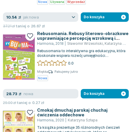
Nowa
Używana
Wyprzedaż
Lorraine Warren
Ajahn Brahm
jak nowa
10.54
zł
Do koszyka
Lucinda Riley
Jacek Walkiewicz
37.21
zł
taniej o
26.67
zł
Rebusomania. Rebusy literowo-obrazkowe
usprawniające percepcję wzrokową i
naukę czytania
Harmonia
,
2018
|
Sławomir Wrzesiński
,
Katarzyna Szłapa
Rebusomania to interaktywna gra edukacyjna, która
doskonale wspiera rozwój umiejętności
związanych z analizą i syntezą fonemową wy...
0.0
Miękka
Pakujemy jutro
Nowa
nowa
28.73
zł
Do koszyka
29.00
zł
taniej o
0.27
zł
Cmokaj dmuchaj parskaj chuchaj
ćwiczenia oddechowe
Harmonia
,
2020
|
Katarzyna Szłapa
Ta książka prezentuje 35 różnorodnych ćwiczeń