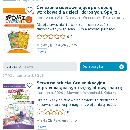
32.00
zł
taniej o
4.38
zł
Ćwiczenia usprawniające percepcję
wzrokową dla dzieci i dorosłych. Spójrz
uważnie. Część 3
Harmonia
,
2019
|
Sławomir Wrzesiński
,
Katarzyna Szłapa
"Spójrz uważnie" to wszechstronny zasób
dedykowany wspieraniu umiejętności percepcji
wzrokowej, nauki liter oraz czytania. Książka...
0.0
Miękka
Pakujemy jutro
Nowa
nowa
23.30
zł
Do koszyka
27.00
zł
taniej o
3.70
zł
Słowa na orbicie. Gra edukacyjna
usprawniająca syntezę sylabową i naukę
czytania
Harmonia
,
2020
|
Sławomir Wrzesiński
,
Katarzyna Szłapa
Gra edukacyjna "Słowa na orbicie" to doskonała
zabawa, która wspomaga rozwój umiejętności
związanych z syntezą i analizą sylabową...
0.0
Miękka
Pakujemy jutro
Nowa