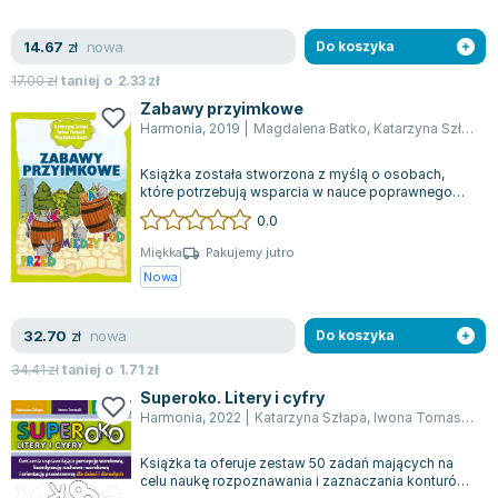
nowa
14.67
zł
Do koszyka
17.00
zł
taniej o
2.33
zł
Zabawy przyimkowe
Harmonia
,
2019
|
Magdalena Batko
,
Katarzyna Szłapa
,
Książka została stworzona z myślą o osobach,
które potrzebują wsparcia w nauce poprawnego
stosowania wyrażeń przyimkowych i odmian...
0.0
Miękka
Pakujemy jutro
Nowa
nowa
32.70
zł
Do koszyka
34.41
zł
taniej o
1.71
zł
Superoko. Litery i cyfry
Harmonia
,
2022
|
Katarzyna Szłapa
,
Iwona Tomasik
,
Sł
Książka ta oferuje zestaw 50 zadań mających na
celu naukę rozpoznawania i zaznaczania konturów