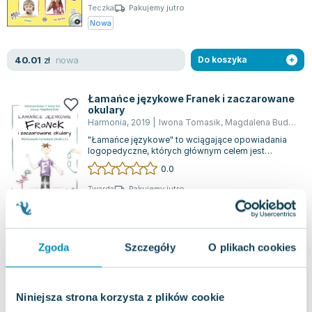
Teczka
Pakujemy jutro
Nowa
nowa
40.01
zł
Do koszyka
Łamańce językowe Franek i zaczarowane
okulary
Harmonia
,
2019
|
Iwona Tomasik
,
Magdalena Buda
,
Kat
"Łamańce językowe" to wciągające opowiadania
logopedyczne, których głównym celem jest
usprawnianie dykcji, artykulacji oraz utrwal...
0.0
Twarda
Pakujemy jutro
Nowa
nowa
16.37
zł
Do koszyka
Zgoda
Szczegóły
O plikach cookies
22.85
zł
taniej o
6.48
zł
Łamańce językowe. Zuzia i czarodziejski
kapelusz. Różnicowanie i utrwalanie
Niniejsza strona korzysta z plików cookie
głosek szeregu szumiącego, syczącego i
Harmonia
,
2019
|
Katarzyna Szłapa
,
Iwona Tomasik