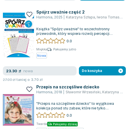
Joseph Murphy
Jan Sztaudynger
Spójrz uważnie część 2
Harmonia
,
2025
|
Katarzyna Szłapa
,
Iwona Tomasik
,
Sł
Aleksander Puszkin
Oscar Wilde
Książka "Spójrz uważnie" to wszechstronny
przewodnik, który wspiera rozwój percepcji
Małgorzata Ohme
wzrokowej oraz umiejętności literackich i czy...
0.0
Maddie Ziegler
Leszek Czarnecki
Miękka
Pakujemy jutro
Nowa
Joanna Racewicz
Maria Seweryn
nowa
23.30
zł
Do koszyka
Janina Zającówna
Eric Helms
27.00
zł
taniej o
3.70
zł
Anna Prus (oprac.)
Przepis na szczęśliwe dziecko
Harmonia
,
2018
|
Sławomir Wrzesiński
,
Katarzyna Szłapa
Nela Mała Reporterka
Agnieszka Maciąg
"Przepis na szczęśliwe dziecko" to wyjątkowa
kolekcja ponad stu zabaw, które nie tylko
Barbara Wrzesińska
zapewniają dzieciom radość, ale też wspiera...
0.0
Terry Pratchett
Virginia Woolf
Twarda
Pakujemy dzisiaj