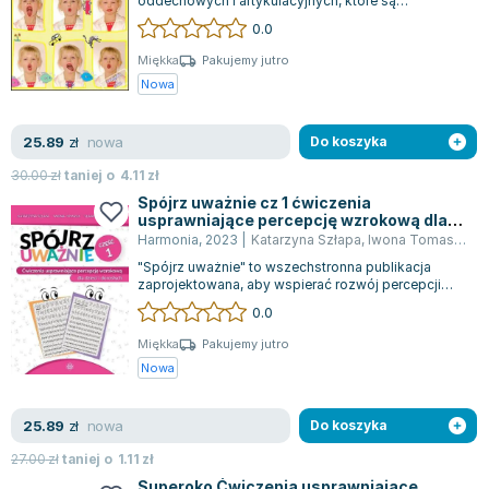
oddechowych i artykulacyjnych, które są
skierowane do dzieci w wieku od 4 do 7 lat....
0.0
Miękka
Pakujemy jutro
Nowa
nowa
25.89
zł
Do koszyka
30.00
zł
taniej o
4.11
zł
Spójrz uważnie cz 1 ćwiczenia
usprawniające percepcję wzrokową dla
dzieci i dorosłych
Harmonia
,
2023
|
Katarzyna Szłapa
,
Iwona Tomasik
,
op
"Spójrz uważnie" to wszechstronna publikacja
zaprojektowana, aby wspierać rozwój percepcji
wzrokowej, naukę liter oraz czytania, a...
0.0
Miękka
Pakujemy jutro
Nowa
nowa
25.89
zł
Do koszyka
27.00
zł
taniej o
1.11
zł
Superoko Ćwiczenia usprawniające