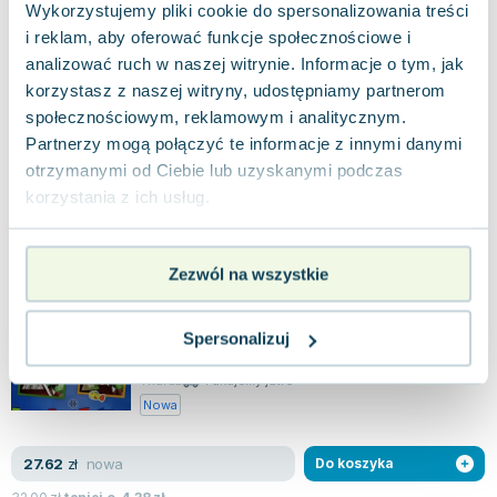
ciszącego
Wykorzystujemy pliki cookie do spersonalizowania treści
"Łamańce językowe" to książka, która w
przystępny sposób pomaga dzieciom w
i reklam, aby oferować funkcje społecznościowe i
doskonaleniu ich dykcji i artykulacji. Skupia się na
0.0
analizować ruch w naszej witrynie. Informacje o tym, jak
ut...
korzystasz z naszej witryny, udostępniamy partnerom
Twarda
Pakujemy jutro
społecznościowym, reklamowym i analitycznym.
Nowa
Partnerzy mogą połączyć te informacje z innymi danymi
otrzymanymi od Ciebie lub uzyskanymi podczas
nowa
15.53
zł
Do koszyka
korzystania z ich usług.
18.00
zł
taniej o
2.47
zł
Zabawy oddechowe na wesoło
Harmonia
,
2014
|
Sławomir Wrzesiński
,
Katarzyna Szłapa
Zezwól na wszystkie
Mówienie jest ściśle związane z procesem
oddychania, a odpowiednia technika oddychania
Spersonalizuj
ma kluczowe znaczenie dla prawidłowego kszt...
0.0
Twarda
Pakujemy jutro
Nowa
nowa
27.62
zł
Do koszyka