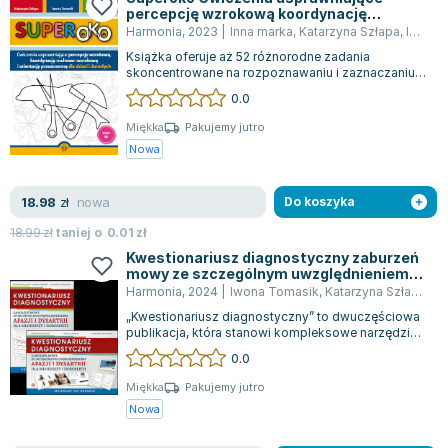
percepcję wzrokową koordynację
ruchowo-wzrokową i orientację
Harmonia
,
2023
|
Inna marka
,
Katarzyna Szłapa
,
Iwona Tomasik
przestrzenną dla dzieci i dorosłych
Książka oferuje aż 52 różnorodne zadania
skoncentrowane na rozpoznawaniu i zaznaczaniu
konturów różnorodnych przedmiotów oraz post...
0.0
Miękka
Pakujemy jutro
Nowa
nowa
18.98
zł
Do koszyka
18.99
zł
taniej o
0.01
zł
Kwestionariusz diagnostyczny zaburzeń
mowy ze szczególnym uwzględnieniem
afazji i dysartrii dla młodzieży i dorosłych
Harmonia
,
2024
|
Iwona Tomasik
,
Katarzyna Szłapa
,
Sł
Materiały do badania i arkusz
„Kwestionariusz diagnostyczny” to dwuczęściowa
diagnostyczny
publikacja, która stanowi kompleksowe narzędzie
do przeprowadzania diagnozy zaburze...
0.0
Miękka
Pakujemy jutro
Nowa