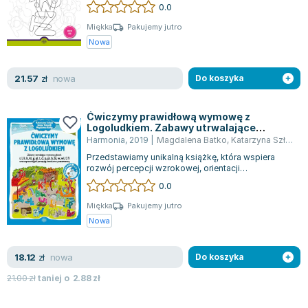
liter oraz cyfr. Jest to bogaty mat...
0.0
Miękka
Pakujemy jutro
Nowa
nowa
21.57
zł
Do koszyka
Ćwiczymy prawidłową wymowę z
Logoludkiem. Zabawy utrwalające
wymowę głosek: r, l, li, k, ki, g, gi, t, d, p, pi,
Harmonia
,
2019
|
Magdalena Batko
,
Katarzyna Szłapa
,
b, bi, w, wi, f, fi oraz usprawniające
Przedstawiamy unikalną książkę, która wspiera
percepcję wzrokowo-przestrzenną
rozwój percepcji wzrokowej, orientacji
przestrzennej oraz poprawnej wymowy
0.0
kluczowyc...
Miękka
Pakujemy jutro
Nowa
nowa
18.12
zł
Do koszyka
21.00
zł
taniej o
2.88
zł