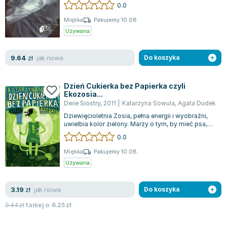
Bohaterowie, kierując się własnymi doświadcz...
0.0
Zygmunt Freud
Miękka
Pakujemy 10.08
Agata Passent
Używana
Michel Moran
Maciej Orłoś
jak nowa
9.64
zł
Do koszyka
Jo Nesbo
Katarzyna Miller
Dzień Cukierka bez Papierka czyli
Antoine de Saint Exupery
Ekozosia...
Lew Tołstoj
Dwie Siostry
,
2011
|
Katarzyna Sowula
,
Agata Dudek
Mark Twain
Dziewięcioletnia Zosia, pełna energii i wyobraźni,
uwielbia kolor zielony. Marzy o tym, by mieć psa,
Marcin Meller
choć na razie w jej pokoju kr...
0.0
Paulina Młynarska
Miękka
Pakujemy 10.08
ks. Piotr Pawlukiewicz
Używana
Jarosław Sokołowski
Piotr Latocha
jak nowa
3.19
zł
Do koszyka
Michael Scott
9.44
zł
taniej o
6.25
zł
Piotr Semka
Jarosław Iwaszkiewicz