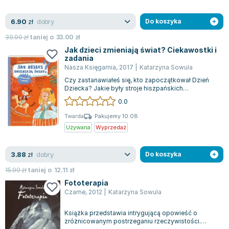
Książki: Psychologia, motywacja
Nauki historyczne - książki
Dan Brown
Książki o naukach politycznych dla studentów
Bolesław Prus
dobry
6.90
zł
Do koszyka
Książki do nauk przyrodniczych dla studentów
Clive Cussler
39.90
zł
taniej o
33.00
zł
Książki do nauk społecznych dla studentów
Wanda Chotomska
Jak dzieci zmieniają świat? Ciekawostki i
Książki do nauk ścisłych dla studentów
Józef Ignacy Kraszewski
zadania
Prawo - książki dla studentów
Clive Staples Lewis
Nasza Księgarnia
,
2017
|
Katarzyna Sowula
Technologia żywności - książki
Martyna Wojciechowska
Czy zastanawiałeś się, kto zapoczątkował Dzień
Dziecka? Jakie były stroje hiszpańskich
Zarządzanie i marketing - książki
Melissa De la Cruz
księżniczek, znanych jako infantki? Jakie z...
0.0
Nauka języków obcych - książki
Blanka Lipińska
Twarda
Pakujemy 10.08
Podręczniki dla nauczycieli - metodyka
Jaś Kapela
Używana
Wyprzedaż
Repetytoria, testy i materiały pomocnicze
Agatha Christie
Witold Gadowski
dobry
3.88
zł
Do koszyka
Jan Pietrzak
15.99
zł
taniej o
12.11
zł
Marcin Kowalczyk
Fototerapia
Piotr Zychowicz
Czarne
,
2012
|
Katarzyna Sowula
Joanna Jabłczyńska
Piotr Kościelny
Książka przedstawia intrygującą opowieść o
zróżnicowanym postrzeganiu rzeczywistości.
Jan Piński