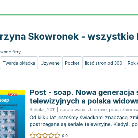
rzyna Skowronek - wszystkie 
wane filtry
Twarda okładka
Używane
Pocket
Ilość stron od 300
Rok 
Post - soap. Nowa generacja s
telewizyjnych a polska widow
Scholar
,
2011
|
opracowanie zbiorowe
,
praca zbioro
Od kilku lat jesteśmy świadkami znaczącej zm
postrzegane są seriale telewizyjne. Kiedyś, po
wyjątkami...
0.0