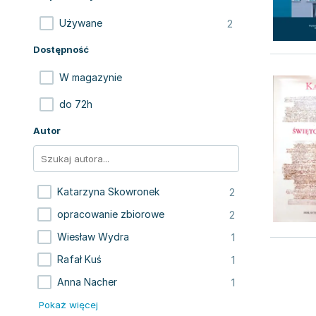
2
Używane
Dostępność
W magazynie
do 72h
Autor
2
Katarzyna Skowronek
2
opracowanie zbiorowe
1
Wiesław Wydra
1
Rafał Kuś
1
Anna Nacher
Pokaż więcej