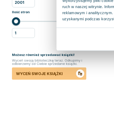
Wykorzystujemy pliki cookie 
ruch w naszej witrynie. Inf
Ilość stron
reklamowym i analitycznym. 
uzyskanymi podczas korzysta
Możesz również sprzedawać ksiązki!
Wyceń swoją biblioteczkę teraz. Odkupimy i
odbierzemy od Ciebie sprzedane książki.
WYCEŃ SWOJE KSIĄŻKI