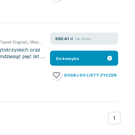
jak nowa
300.41
zł
Paweł Stępień
,
Mieczysław Mejor
,
Tomasz Mika
,
Katarzyna Skowron
tokrzyskich oraz
dziesiąt pięć lat po
Do koszyka
DODAJ DO LISTY ŻYCZEŃ