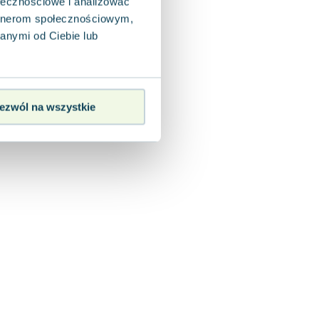
ołecznościowe i analizować
artnerom społecznościowym,
anymi od Ciebie lub
ezwól na wszystkie