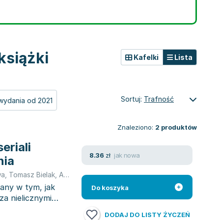
książki
Kafelki
Lista
Sortuj:
Trafność
wydania od 2021
Znaleziono:
2
produktów
eriali
jak nowa
8.36
zł
nia
wa
,
Tomasz Bielak
,
Anna Ciechanowska
,
Aleksandra Drzał-Sierocka
,
iany w tym, jak
Do koszyka
za nielicznymi
DODAJ DO LISTY ŻYCZEŃ