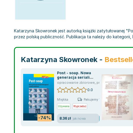
Katarzyna Skowronek jest autorką książki zatytułowanej "Pos
przez polską publiczność. Publikacja ta należy do kategorii, k
Katarzyna Skowronek -
Bestsell
Post - soap. Nowa
generacja seriali
telewizyjnych a polska
opracowanie zbiorowe
,
praca zbiorowa
,
Tomas
widownia
0.0
Miękka
Pakujemy 10.08
Używana
Wyprzedaż
-74%
8.36 zł
jak nowa