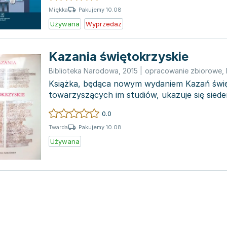
Pakujemy 10.08
Miękka
Używana
Wyprzedaż
Kazania świętokrzyskie
Biblioteka Narodowa
,
2015
|
opracowanie zbiorowe
,
Książka, będąca nowym wydaniem Kazań świę
towarzyszących im studiów, ukazuje się siedem
premie...
0.0
Pakujemy 10.08
Twarda
Używana