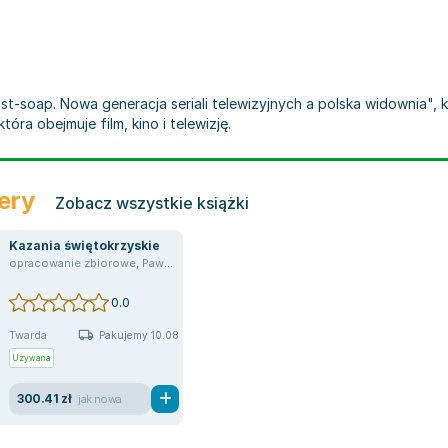
t-soap. Nowa generacja seriali telewizyjnych a polska widownia", k
tóra obejmuje film, kino i telewizję.
ery
Zobacz wszystkie książki
Kazania świętokrzyskie
opracowanie zbiorowe
,
Paweł Stępień
,
Mieczysław Mejor
,
Tomasz Mika
,
Katarz
z Bielak
,
Anna Ciechanowska
,
Aleksandra Drzał-Sierocka
,
Mirosław Filiciak
,
Barba
0.0
Twarda
Pakujemy 10.08
Używana
300.41 zł
jak nowa