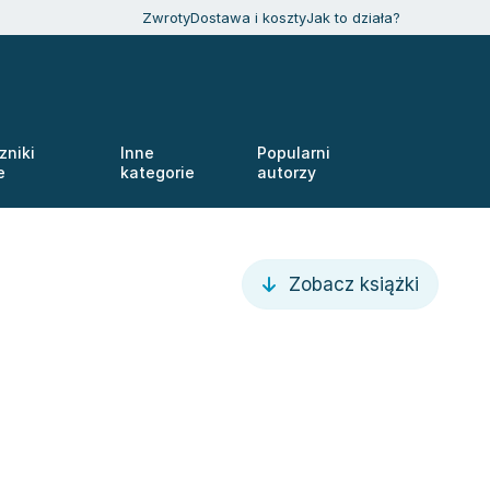
Zwroty
Dostawa i koszty
Jak to działa?
zniki
Inne
Popularni
e
kategorie
autorzy
Zobacz książki