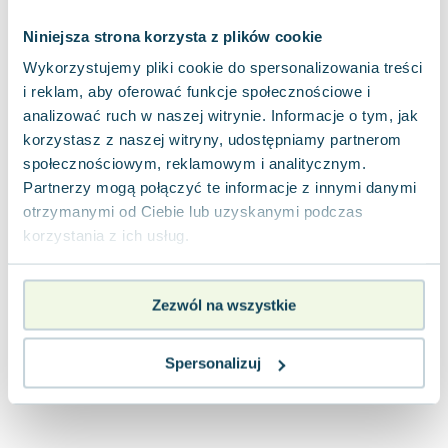
Joseph Murphy
Niniejsza strona korzysta z plików cookie
Jan Sztaudynger
Aleksander Puszkin
Wykorzystujemy pliki cookie do spersonalizowania treści
i reklam, aby oferować funkcje społecznościowe i
Oscar Wilde
analizować ruch w naszej witrynie. Informacje o tym, jak
Małgorzata Ohme
korzystasz z naszej witryny, udostępniamy partnerom
Maddie Ziegler
społecznościowym, reklamowym i analitycznym.
Leszek Czarnecki
Partnerzy mogą połączyć te informacje z innymi danymi
Joanna Racewicz
otrzymanymi od Ciebie lub uzyskanymi podczas
Maria Seweryn
korzystania z ich usług.
Janina Zającówna
Eric Helms
Anna Prus (oprac.)
Zezwól na wszystkie
Nela Mała Reporterka
Agnieszka Maciąg
Spersonalizuj
Barbara Wrzesińska
Terry Pratchett
Virginia Woolf