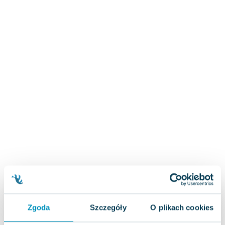
Zygmunt Freud
Agata Passent
Michel Moran
Maciej Orłoś
Jo Nesbo
Katarzyna Miller
Antoine de Saint Exupery
Lew Tołstoj
Mark Twain
Marcin Meller
Paulina Młynarska
ks. Piotr Pawlukiewicz
Jarosław Sokołowski
Piotr Latocha
Michael Scott
Piotr Semka
Zgoda
Szczegóły
O plikach cookies
Jarosław Iwaszkiewicz