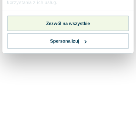
korzystania z ich usług.
Lorraine Warren
Ajahn Brahm
Lucinda Riley
Zezwól na wszystkie
Jacek Walkiewicz
Spersonalizuj