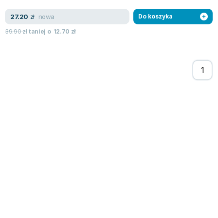
Zygmunt Freud
nowa
27.20
zł
Do koszyka
Agata Passent
39.90
zł
taniej o
12.70
zł
Michel Moran
Maciej Orłoś
Jo Nesbo
Katarzyna Miller
Antoine de Saint Exupery
Lew Tołstoj
Mark Twain
Marcin Meller
Paulina Młynarska
ks. Piotr Pawlukiewicz
Jarosław Sokołowski
Piotr Latocha
Michael Scott
Piotr Semka
Jarosław Iwaszkiewicz