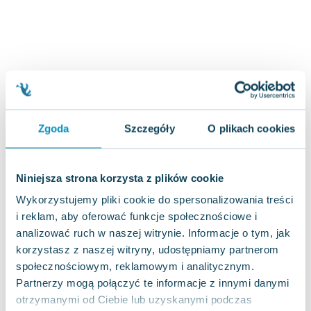
Joseph Murphy
Jan Sztaudynger
Aleksander Puszkin
Oscar Wilde
Małgorzata Ohme
Maddie Ziegler
Leszek Czarnecki
Zgoda
Szczegóły
O plikach cookies
Joanna Racewicz
Maria Seweryn
Janina Zającówna
Niniejsza strona korzysta z plików cookie
Eric Helms
Wykorzystujemy pliki cookie do spersonalizowania treści
Anna Prus (oprac.)
i reklam, aby oferować funkcje społecznościowe i
Nela Mała Reporterka
analizować ruch w naszej witrynie. Informacje o tym, jak
Agnieszka Maciąg
korzystasz z naszej witryny, udostępniamy partnerom
Barbara Wrzesińska
społecznościowym, reklamowym i analitycznym.
Terry Pratchett
Partnerzy mogą połączyć te informacje z innymi danymi
Virginia Woolf
otrzymanymi od Ciebie lub uzyskanymi podczas