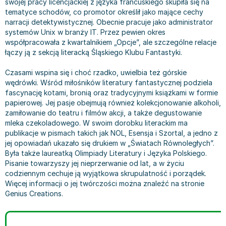
swojej pracy licencjackiej z języka francuskiego skupiła się na
Bajki wiersze
Książki: finanse, księgowość, bankowość
Książki: pamiętniki, dzienniki i listy
Liceum i technikum
Książki o sportowcach
Julian Tuwim
tematyce schodów, co promotor określił jako mające cechy
narracji detektywistycznej. Obecnie pracuje jako administrator
Do kolorowania i naklejania
Książki o gospodarce
Wywiady, wspomnienia - książki
Podręczniki do 1 klasy liceum i technikum
Książki: Turystyka i podróże
Bracia Grimm
systemów Unix w branży IT. Przez pewien okres
Kontrastowe obrazki
Inne
Komiksy
Podręczniki do 2 klasy liceum i technikum
Albumy krajoznawcze
Stephen King
współpracowała z kwartalnikiem „Opcje”, ale szczególne relacje
Kreatywne / Aktywizujące
Książki o marketingu
Komiksy dla dorosłych
Podręczniki do 3 klasy liceum i technikum
Albumy krajoznawcze - Polska
Tanya Valko
łączy ją z sekcją literacką Śląskiego Klubu Fantastyki.
Poznawanie świata
Książki o zarządzaniu
Komiksy dla dzieci
Podręczniki do klasy 4 liceum i technikum
Albumy krajoznawcze - Świat
Lauren Kate
Czasami wspina się i choć rzadko, uwielbia też górskie
Podręczniki szkolne
Historia - książki
Komiksy dla młodzieży
Podręczniki do szkoły zawodowej
Atlasy
Jan Brzechwa
wędrówki. Wśród miłośników literatury fantastycznej podziela
Edukacja przedszkolna
Archeologia - książki
Komiksy obcojęzyczne
Podręczniki do 1 klasy szkoły zawodowej
Atlasy - Polska
E. L. James
fascynację kotami, bronią oraz tradycyjnymi książkami w formie
Liceum, Technikum
Historia Polski - książki
Fantastyka, horror - książki
Podręczniki do 2 klasy szkoły zawodowej
Atlasy - świat
Virginia C. Andrews
papierowej. Jej pasje obejmują również kolekcjonowanie alkoholi,
zamiłowanie do teatru i filmów akcji, a także degustowanie
Szkoła podstawowa
Historia świata - książki
Książki fantasy
Podręczniki do 3 klasy szkoły zawodowej
Globusy
Waldemar Łysiak
mleka czekoladowego. W swoim dorobku literackim ma
Szkoły wyższe
II Wojna Światowa - książki
Książki horrory
Książki dla dzieci
Mapy
Monika Szwaja
publikacje w pismach takich jak NOL, Esensja i Szortal, a jedno z
Szkoła zawodowa
Książki militarne
Science Fiction - książki
Książki dla dzieci do 2 lat
Mapy - Polska
Camilla Läckberg
jej opowiadań ukazało się drukiem w „Światach Równoległych”.
Była także laureatką Olimpiady Literatury i Języka Polskiego.
Książki: Prawo
Książki kryminały
Książki: bajki dla dzieci do 2 lat
Mapy - Świat
Jan Kochanowski
Pisanie towarzyszy jej nieprzerwanie od lat, a w życiu
Inne
Książki z poezją, aforyzmami i dramaty
Do kąpieli i zabawy
Przewodniki turystyczne
Henning Mankell
codziennym cechuje ją wyjątkowa skrupulatność i porządek.
Książki: Prawo administracyjne
Książki dramaty
Kolorowanki i książki do naklejania do 2 lat
Przewodniki turystyczne - Polska
Beata Pawlikowska
Więcej informacji o jej twórczości można znaleźć na stronie
Książki: Prawo cywilne
Książki humorystyczne i aforyzmy
Książki grające, z puzzlami i magnesami do 2 lat
Przewodniki turystyczne - Świat
L.J. Smith
Genius Creations.
Książki: Prawo finansowe
Tomiki poezji
Obrazki kontrastowe dla niemowląt
Książki: Zdrowie, rodzina, związki
Diana Palmer
Książki: Prawo karne
Książki o sztuce
Poznawanie świata dla dzieci do 2 lat - książki
Książki: Rodzina, związki
Bear Grylls