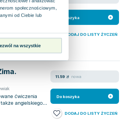
ołecznościowe i analizować
artnerom społecznościowym,
anymi od Ciebie lub
ektywną i
Do koszyka
Dzięki temu
DODAJ DO LISTY ŻYCZEŃ
ezwól na wszystkie
Zima.
nowa
11.59
zł
ewiak
cowane ćwiczenia
Do koszyka
także angielskiego.
DODAJ DO LISTY ŻYCZEŃ