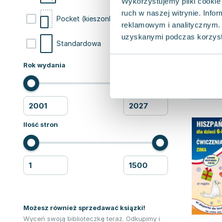
Wykorzystujemy pliki cookie 
ruch w naszej witrynie. Inf
6
Pocket (kieszonkowa)
reklamowym i analitycznym. 
uzyskanymi podczas korzysta
1
Standardowa
Rok wydania
Ilość stron
Możesz również sprzedawać ksiązki!
Wyceń swoją biblioteczkę teraz. Odkupimy i