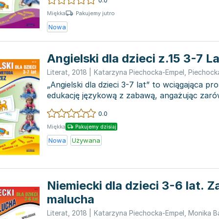
Pakujemy jutro
Miękka
Nowa
Angielski dla dzieci z.15 3-7 L
Literat
,
2018
|
Katarzyna Piechocka-Empel
,
Piechock
„Angielski dla dzieci 3-7 lat” to wciągająca pr
edukację językową z zabawą, angażując zarówno 
0.0
Miękka
Pakujemy dzisiaj
Nowa
Używana
Niemiecki dla dzieci 3-6 lat. 
malucha
Literat
,
2018
|
Katarzyna Piechocka-Empel
,
Monika B