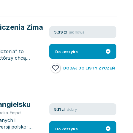
wiczenia Zima
jak nowa
5.39
zł
iczenia” to
Do koszyka
którzy chcą
DODAJ DO LISTY ŻYCZEŃ
 angielsku
dobry
5.11
zł
ocka-Empel
anych i
ersji polsko-
Do koszyka