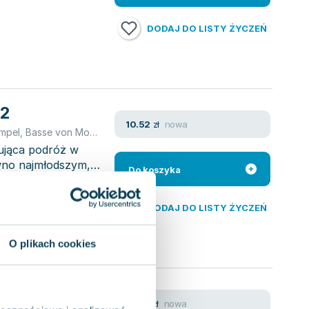
DODAJ DO LISTY ŻYCZEŃ
 2
nowa
10.52
zł
mpel
,
Basse von Monika
,
Piechocka Empel Katarzyna
nująca podróż w
wno najmłodszym,
Do koszyka
DODAJ DO LISTY ŻYCZEŃ
O plikach cookies
enia z płytą
nowa
16.62
zł