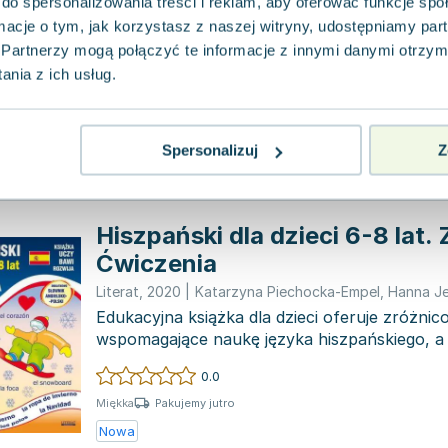
CD dla klas I-III
do spersonalizowania treści i reklam, aby oferować funkcje sp
ormacje o tym, jak korzystasz z naszej witryny, udostępniamy p
Literat
,
2026
|
Katarzyna Piechocka-Empel
Partnerzy mogą połączyć te informacje z innymi danymi otrzym
Ćwiczenie z wykorzystaniem płyty stanowi ef
nia z ich usług.
przyjemną metodę nauki języka angielskiego. 
zestawowi dzieci mogą...
0.0
Pakujemy jutro
Miękka
Spersonalizuj
Z
Nowa
Hiszpański dla dzieci 6-8 lat. 
Ćwiczenia
Literat
,
2020
|
Katarzyna Piechocka-Empel
,
Hanna J
Edukacyjna książka dla dzieci oferuje zróżni
wspomagające naukę języka hiszpańskiego, a 
Dzieci...
0.0
Pakujemy jutro
Miękka
Nowa