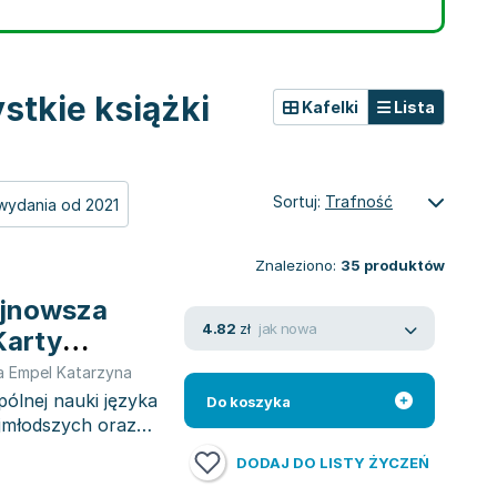
stkie książki
Kafelki
Lista
Sortuj:
Trafność
wydania od 2021
Znaleziono:
35
produktów
Najnowsza
jak nowa
4.82
zł
Karty
e
a Empel Katarzyna
pólnej nauki języka
Do koszyka
ajmłodszych oraz
DODAJ DO LISTY ŻYCZEŃ