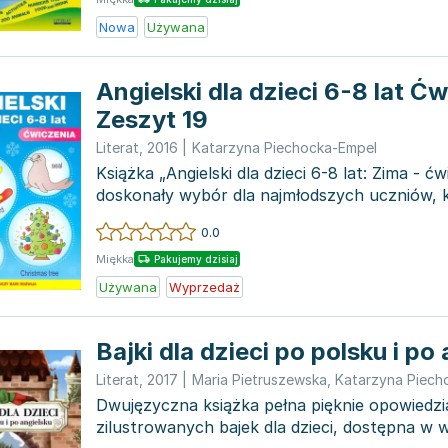
Nowa
Używana
Angielski dla dzieci 6-8 lat Ć
Zeszyt 19
Literat
,
2016
|
Katarzyna Piechocka-Empel
Książka „Angielski dla dzieci 6-8 lat: Zima - ćw
doskonały wybór dla najmłodszych uczniów, 
rozpocząć swoją...
0.0
Miękka
Pakujemy dzisiaj
Używana
Wyprzedaż
Bajki dla dzieci po polsku i po
Literat
,
2017
|
Maria Pietruszewska
,
Katarzyna Piech
Dwujęzyczna książka pełna pięknie opowiedzi
zilustrowanych bajek dla dzieci, dostępna w w