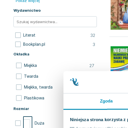
Pokaż więcej
Wydawnictwo
32
Literat
3
Bookplan.pl
Okładka
27
Miękka
6
Twarda
1
Miękka, twarda
1
Plastikowa
Zgoda
Rozmiar
Niniejsza strona korzysta z
28
Duża