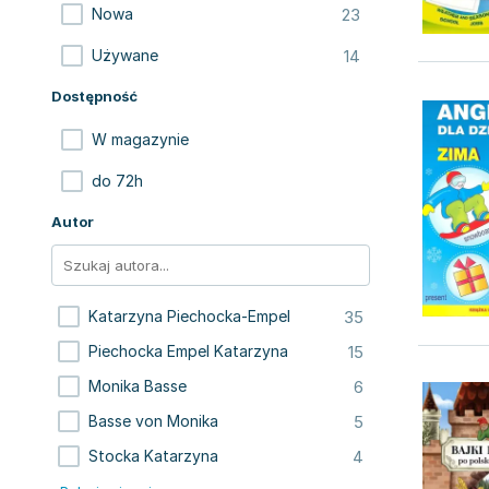
23
Nowa
14
Używane
Dostępność
W magazynie
do 72h
Autor
35
Katarzyna Piechocka-Empel
15
Piechocka Empel Katarzyna
6
Monika Basse
5
Basse von Monika
4
Stocka Katarzyna