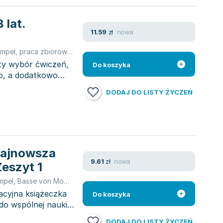
 lat.
nowa
11.59
zł
Empel
,
praca zbiorowa
,
Piechocka Empel Katarzyna
aty wybór ćwiczeń,
Do koszyka
o, a dodatkowo
DODAJ DO LISTY ŻYCZEŃ
 Najnowsza
nowa
9.61
zł
eszyt 1
mpel
,
Basse von Monika
,
Piechocka Empel Katarzyna
kacyjna książeczka
Do koszyka
do wspólnej nauki
DODAJ DO LISTY ŻYCZEŃ