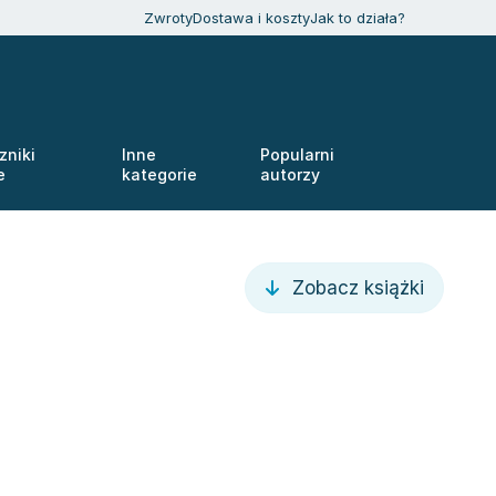
Zwroty
Dostawa i koszty
Jak to działa?
zniki
Inne
Popularni
e
kategorie
autorzy
Zobacz książki