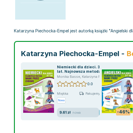
Katarzyna Piechocka-Empel jest autorką książki "Angielski dl
Katarzyna Piechocka-Empel -
B
Niemiecki dla dzieci. 3-7
lat. Najnowsza metoda
nauki przez zabawę.
Monika Basse
,
Katarzyna Piechocka-Empel
,
Ba
Zeszyt 1
0.0
Miękka
Pakujemy jutro
Nowa
-46%
9.61 zł
nowa