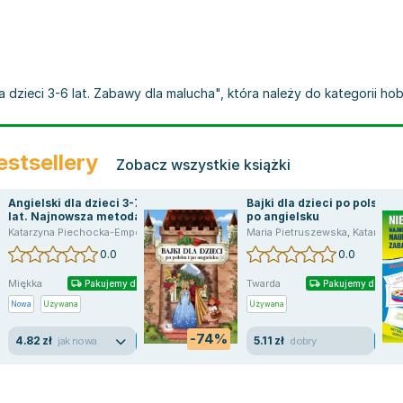
a dzieci 3-6 lat. Zabawy dla malucha", która należy do kategorii ho
estsellery
Zobacz wszystkie książki
Angielski dla dzieci 3-7
Bajki dla dzieci po polsku i
lat. Najnowsza metoda
po angielsku
nauki przez zabawę. Karty
sse von Monika
Katarzyna Piechocka-Empel
,
Piechocka Empel Katarzyna
,
Piechocka Empel Katarzyna
Maria Pietruszewska
,
Katarzyna Piechocka-Empel
obrazkowe - czytanie
0.0
0.0
globalne
Miękka
Twarda
Pakujemy dzisiaj
Pakujemy dzisiaj
Nowa
Używana
Używana
-74%
4.82 zł
5.11 zł
jak nowa
dobry