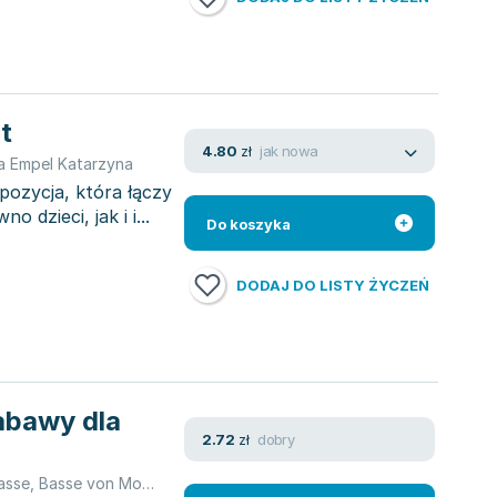
at
jak nowa
4.80
zł
a Empel Katarzyna
opozycja, która łączy
dzieci, jak i i...
Do koszyka
DODAJ DO LISTY ŻYCZEŃ
Zabawy dla
dobry
2.72
zł
asse
,
Basse von Monika