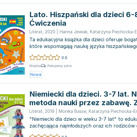
Lato. Hiszpański dla dzieci 6-8
Ćwiczenia
Literat
,
2020
|
Hanna Jewiak
,
Katarzyna Piechocka-
Ta edukacyjna książka dla dzieci oferuje bog
które wspomagają naukę języka hiszpańskieg
angielskie...
0.0
Pakujemy jutro
Miękka
Nowa
Niemiecki dla dzieci. 3-7 lat.
metoda nauki przez zabawę. Z
Literat
,
2019
|
Monika Basse
,
Katarzyna Piechocka-E
"Niemiecki dla dzieci w wieku 3-7 lat" to edu
zachęcająca najmłodszych oraz ich rodziców 
język...
0.0