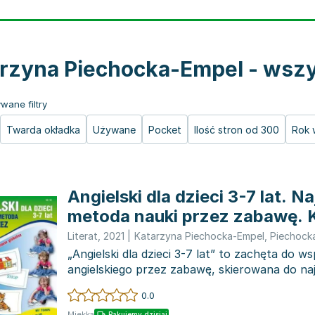
rzyna Piechocka-Empel - wszy
wane filtry
Twarda okładka
Używane
Pocket
Ilość stron od 300
Rok 
Angielski dla dzieci 3-7 lat. 
metoda nauki przez zabawę. 
obrazkowe - czytanie globaln
Literat
,
2021
|
Katarzyna Piechocka-Empel
,
Piechock
„Angielski dla dzieci 3-7 lat” to zachęta do ws
angielskiego przez zabawę, skierowana do n
ich...
0.0
Miękka
Pakujemy dzisiaj