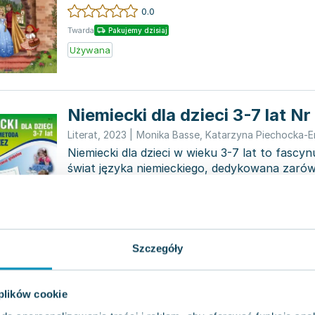
angielskiej. Znajdzie...
0.0
Twarda
Pakujemy dzisiaj
Używana
Niemiecki dla dzieci 3-7 lat Nr
Literat
,
2023
|
Monika Basse
,
Katarzyna Piechocka-E
Niemiecki dla dzieci w wieku 3-7 lat to fascy
świat języka niemieckiego, dedykowana zaró
jak i ich...
0.0
Pakujemy jutro
Miękka
Nowa
Szczegóły
Angielski na co dzień 1. Ćwicz
 plików cookie