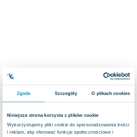
Joseph Murphy
Jan Sztaudynger
Aleksander Puszkin
Oscar Wilde
Małgorzata Ohme
Maddie Ziegler
Leszek Czarnecki
Joanna Racewicz
Maria Seweryn
Janina Zającówna
Eric Helms
Anna Prus (oprac.)
Zgoda
Szczegóły
O plikach cookies
Nela Mała Reporterka
Agnieszka Maciąg
Niniejsza strona korzysta z plików cookie
Barbara Wrzesińska
Terry Pratchett
Wykorzystujemy pliki cookie do spersonalizowania treści
Virginia Woolf
i reklam, aby oferować funkcje społecznościowe i