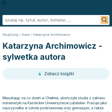
Powrót
Powrót
Powrót
Powrót
Powrót
Powrót
Biografie
Informatyka - książki
Literatura faktu, reportaż
Podręczniki szkolne
Książki regionalne
George R.R. Martin
SkupSzop
/
Autor
/
Katarzyna Archimowicz
Biznes ekonomia, marketing
Książki o aplikacjach biurowych
Literatura obcojęzyczna
Podręczniki do szkoły podstawowej
Książki: Ezoteryka i parapsychologia
Sylvia Day
Katarzyna Archimowicz -
Ezoteryka i parapsychologia
Bazy danych - książki
Inne języki
Podręczniki do klasy 1 szkoły podstawowej
Książki: Anioły i demonologia
Jan Twardowski
Fantastyka, horror
Cyberbezpieczeństwo - książki
Język angielski
Podręczniki do klasy 2 szkoły podstawowej
Książki: Astrologia i przepowiednie
Ignacy Krasicki
sylwetka autora
Kryminał sensacja i thriller
CAD/CAM - książki
Literatura obcojęzyczna - Język niemiecki - książki
Podręczniki do klasy 3 szkoły podstawowej
Książki i karty do wróżenia
Stieg Larsson
Kuchnia i diety
Grafika komputerowa - ksiażki
Literatura obyczajowa
Podręczniki do klasy 4 szkoły podstawowej
Książki: Nauki tajemne
Małgorzata Musierowicz
Literatura faktu, reportaż
Hardware - książki
Książki erotyczne
Podręczniki do 5 klasy szkoły podstawowej
Książki paranaukowe
Wojciech Cejrowski
Zobacz książki
Literatura obyczajowa
Inne
Literatura obyczajowa
Podręczniki do klasy 6 szkoły podstawowej w ofercie
Książki: Rozwój duchowy
Joanna Chmielewska
Poradniki
Programowanie - książki
Książki romanse
SkupSzop
Książki: Sport i wypoczynek
Nicholas Sparks
Romans
Sieci i serwery - książki
Literatura piękna obca
Podręczniki do klasy 7 szkoły podstawowej: kupuj w
Inne
Janusz Leon Wiśniewski
Sport i wypoczynek
Książki: biznes, ekonomia, marketing
Literatura piękna polska
Skupszopie i wybieraj z szerokiego asortymentu
Książki: Bieganie
Wiktor Suworow
Mieszkając na co dzień w Chełmie, ukończyła studia z zakresu
matematyki na Katolickim Uniwersytecie Lubelskim. Pracuje jako
Zdrowie, rodzina i związki
Książki o biznesie
Biografie
egzemplarzy
Książki: Fitness, trening siłowy
Christopher Paolini
nauczycielka w szkole podstawowej oraz gimnazjum, a także
Dla dzieci
Książki o ekonomii
Biografie i autobiografie
Podręczniki do 8 klasy szkoły podstawowej
Książki o piłce nożnej
Maria Nurowska