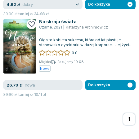
dobry
4.92
zł
Do koszyka
Zygmunt Freud
39.90
zł
taniej o
34.98
zł
Agata Passent
Na skraju świata
Michel Moran
Czarne
,
2021
|
Katarzyna Archimowicz
Maciej Orłoś
Jo Nesbo
Olga to kobieta sukcesu, która od lat piastuje
stanowisko dyrektorki w dużej korporacji. Jej życie
Katarzyna Miller
osobiste również zdaje się być...
0.0
Antoine de Saint Exupery
Miękka
Pakujemy 10.08
Lew Tołstoj
Nowa
Mark Twain
Marcin Meller
nowa
26.79
zł
Do koszyka
Paulina Młynarska
39.90
zł
taniej o
13.11
zł
ks. Piotr Pawlukiewicz
Jarosław Sokołowski
Piotr Latocha
Michael Scott
Piotr Semka
Jarosław Iwaszkiewicz