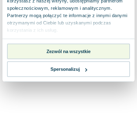
korzystasz z naszej witryny, udostępniamy partnerom
Joseph Murphy
społecznościowym, reklamowym i analitycznym.
Jan Sztaudynger
Partnerzy mogą połączyć te informacje z innymi danymi
Aleksander Puszkin
otrzymanymi od Ciebie lub uzyskanymi podczas
Oscar Wilde
korzystania z ich usług.
Małgorzata Ohme
Maddie Ziegler
Zezwól na wszystkie
Leszek Czarnecki
Joanna Racewicz
Maria Seweryn
Spersonalizuj
Janina Zającówna
Eric Helms
Anna Prus (oprac.)
Nela Mała Reporterka
Agnieszka Maciąg
Barbara Wrzesińska
Terry Pratchett
Virginia Woolf