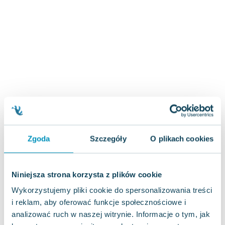
Zygmunt Freud
Agata Passent
Michel Moran
Maciej Orłoś
Jo Nesbo
Katarzyna Miller
Antoine de Saint Exupery
Lew Tołstoj
Mark Twain
Marcin Meller
Zgoda
Szczegóły
O plikach cookies
Paulina Młynarska
ks. Piotr Pawlukiewicz
Jarosław Sokołowski
Niniejsza strona korzysta z plików cookie
Piotr Latocha
Wykorzystujemy pliki cookie do spersonalizowania treści
Michael Scott
i reklam, aby oferować funkcje społecznościowe i
Piotr Semka
analizować ruch w naszej witrynie. Informacje o tym, jak
Jarosław Iwaszkiewicz