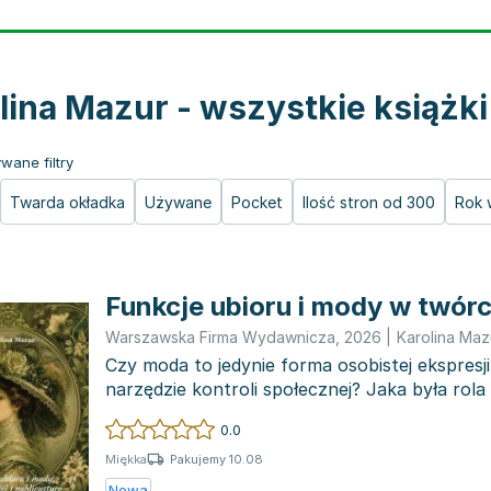
lina Mazur - wszystkie książki
wane filtry
Twarda okładka
Używane
Pocket
Ilość stron od 300
Rok 
Funkcje ubioru i mody w twórcz
Warszawska Firma Wydawnicza
,
2026
|
Karolina Maz
Czy moda to jedynie forma osobistej ekspresji
narzędzie kontroli społecznej? Jaka była rola
ko...
0.0
Pakujemy 10.08
Miękka
Nowa