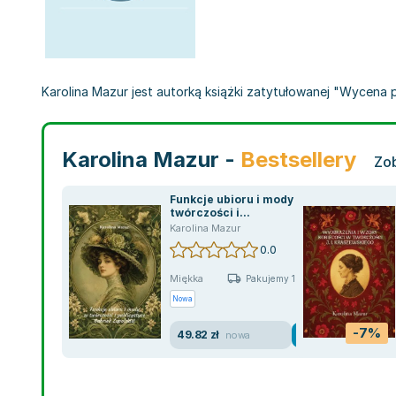
Karolina Mazur jest autorką książki zatytułowanej "Wycena p
Karolina Mazur -
Bestsellery
Zob
Funkcje ubioru i mody w
twórczości i...
Karolina Mazur
0.0
Miękka
Pakujemy 10.08
Nowa
-7%
49.82 zł
nowa