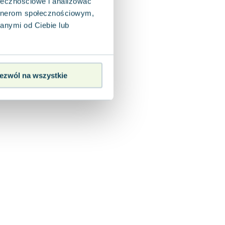
ołecznościowe i analizować
artnerom społecznościowym,
anymi od Ciebie lub
ezwól na wszystkie