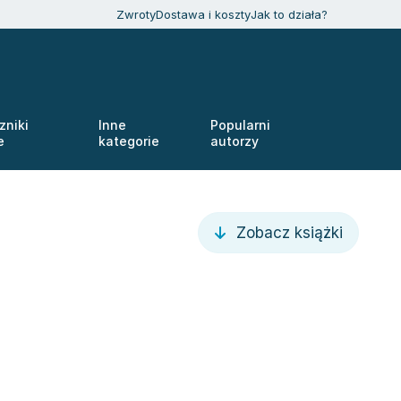
Zwroty
Dostawa i koszty
Jak to działa?
zniki
Inne
Popularni
e
kategorie
autorzy
Zobacz książki