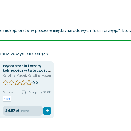
rzedsiębiorstw w procesie międzynarodowych fuzji i przejęć", która
acz wszystkie książki
Wyobrażenia i wzory
kobiecości w twórczości
J. I. Kraszewskiego
Karolina Madej
,
Karolina Mazur
0.0
Miękka
Pakujemy 10.08
Nowa
44.57 zł
nowa