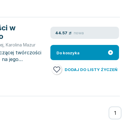
ści w
nowa
44.57
zł
o
ej
,
Karolina Mazur
czącej twórczości
Do koszyka
 na jego
DODAJ DO LISTY ŻYCZEŃ