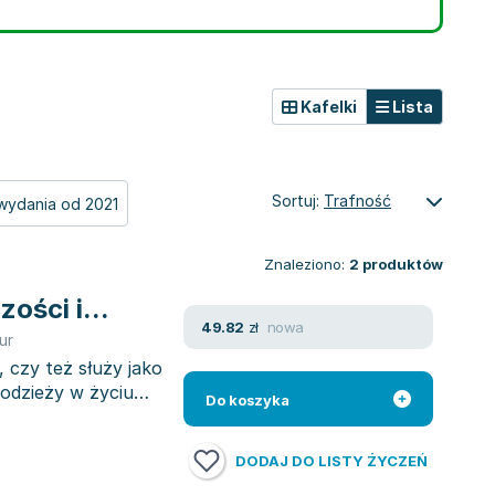
Kafelki
Lista
Sortuj:
Trafność
wydania od 2021
Znaleziono:
2
produktów
ości i...
nowa
49.82
zł
ur
, czy też służy jako
 odzieży w życiu
Do koszyka
DODAJ DO LISTY ŻYCZEŃ