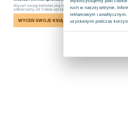
Wykorzystujemy pliki cookie 
Wyceń swoją biblioteczkę teraz. Odkupimy i
ruch w naszej witrynie. Inf
odbierzemy od Ciebie sprzedane książki.
reklamowym i analitycznym. 
WYCEŃ SWOJE KSIĄŻKI
uzyskanymi podczas korzysta