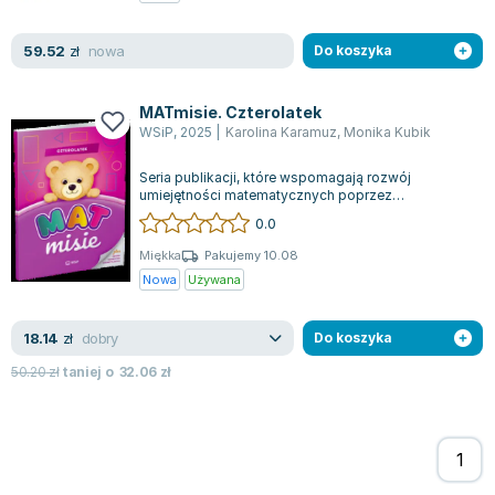
Zygmunt Freud
nowa
59.52
Agata Passent
zł
Do koszyka
Michel Moran
Maciej Orłoś
MATmisie. Czterolatek
WSiP
,
2025
|
Karolina Karamuz
,
Monika Kubik
Jo Nesbo
Katarzyna Miller
Seria publikacji, które wspomagają rozwój
Antoine de Saint Exupery
umiejętności matematycznych poprzez
zastosowanie zestawu magnetycznych elementów
0.0
Lew Tołstoj
przezna...
Mark Twain
Miękka
Pakujemy 10.08
Nowa
Używana
Marcin Meller
Paulina Młynarska
dobry
18.14
ks. Piotr Pawlukiewicz
zł
Do koszyka
Jarosław Sokołowski
50.20
zł
taniej o
32.06
zł
Piotr Latocha
Michael Scott
Piotr Semka
Jarosław Iwaszkiewicz