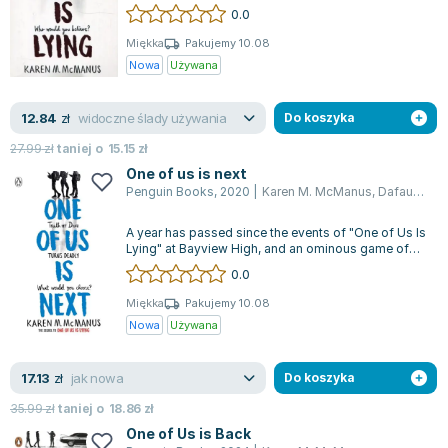
pasy i przygotuj się na dawkę emoc...
Lorraine Warren
0.0
Ajahn Brahm
Miękka
Pakujemy 10.08
Lucinda Riley
Nowa
Używana
Jacek Walkiewicz
widoczne ślady używania
12.84
zł
Do koszyka
27.99
zł
taniej o
15.15
zł
One of us is next
Penguin Books
,
2020
|
Karen M. McManus
,
Dafaux Marini
A year has passed since the events of "One of Us Is
Lying" at Bayview High, and an ominous game of
Truth or Dare has begun. This i...
0.0
Miękka
Pakujemy 10.08
Nowa
Używana
jak nowa
17.13
zł
Do koszyka
35.99
zł
taniej o
18.86
zł
One of Us is Back