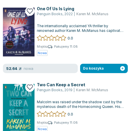
Zygmunt Freud
One Of Us Is Lying
Agata Passent
Penguin Books
,
2022
|
Karen M. McManus
Michel Moran
The internationally acclaimed YA thriller by
Maciej Orłoś
renowned author Karen M. McManus has captivated
audiences and has now been adapted in...
Jo Nesbo
0.0
Katarzyna Miller
Miękka
Pakujemy 11.08
Antoine de Saint Exupery
Nowa
Lew Tołstoj
Mark Twain
nowa
52.64
zł
Do koszyka
Marcin Meller
Paulina Młynarska
Two Can Keep a Secret
ks. Piotr Pawlukiewicz
Penguin Books
,
2019
|
Karen M. McManus
Jarosław Sokołowski
Malcolm was raised under the shadow cast by the
Piotr Latocha
mysterious death of the Homecoming Queen. His
older brother was at the center of t...
Michael Scott
0.0
Piotr Semka
Miękka
Pakujemy 11.08
Jarosław Iwaszkiewicz
Nowa