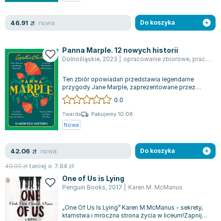
Joseph Murphy
Jan Sztaudynger
nowa
46.91
zł
Do koszyka
Aleksander Puszkin
Oscar Wilde
Panna Marple. 12 nowych historii
Małgorzata Ohme
Dolnośląskie
,
2023
|
opracowanie zbiorowe
,
praca zbiorowa
Maddie Ziegler
Ten zbiór opowiadań przedstawia legendarne
Leszek Czarnecki
przygody Jane Marple, zaprezentowane przez
dwanaście uznawanych autorek współczesnych b...
Joanna Racewicz
0.0
Maria Seweryn
Twarda
Pakujemy 10.08
Janina Zającówna
Nowa
Eric Helms
Anna Prus (oprac.)
nowa
42.06
zł
Do koszyka
Nela Mała Reporterka
49.90
zł
taniej o
7.84
zł
Agnieszka Maciąg
One of Us is Lying
Barbara Wrzesińska
Penguin Books
,
2017
|
Karen M. McManus
Terry Pratchett
„One Of Us Is Lying” Karen M McManus - sekrety,
Virginia Woolf
kłamstwa i mroczna strona życia w liceum!Zapnij