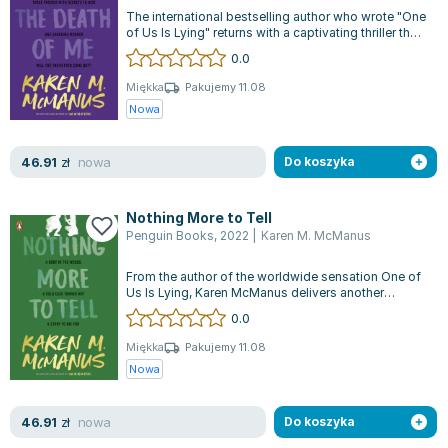
Książki: Psychologia, motywacja
Nauki historyczne - książki
Dan Brown
The international bestselling author who wrote "One
Książki o naukach politycznych dla studentów
Bolesław Prus
of Us Is Lying" returns with a captivating thriller that
promises to hook read...
Książki do nauk przyrodniczych dla studentów
Clive Cussler
0.0
Książki do nauk społecznych dla studentów
Wanda Chotomska
Miękka
Pakujemy 11.08
Książki do nauk ścisłych dla studentów
Józef Ignacy Kraszewski
Nowa
Prawo - książki dla studentów
Clive Staples Lewis
Technologia żywności - książki
Martyna Wojciechowska
nowa
46.91
zł
Do koszyka
Zarządzanie i marketing - książki
Melissa De la Cruz
Nauka języków obcych - książki
Blanka Lipińska
Nothing More to Tell
Podręczniki dla nauczycieli - metodyka
Jaś Kapela
Penguin Books
,
2022
|
Karen M. McManus
Repetytoria, testy i materiały pomocnicze
Agatha Christie
From the author of the worldwide sensation One of
Witold Gadowski
Us Is Lying, Karen McManus delivers another
enthralling young adult thriller tha...
Jan Pietrzak
0.0
Marcin Kowalczyk
Miękka
Pakujemy 11.08
Piotr Zychowicz
Nowa
Joanna Jabłczyńska
Piotr Kościelny
nowa
46.91
zł
Do koszyka
Jan Piński