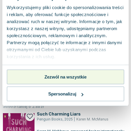
Używana
Wykorzystujemy pliki cookie do spersonalizowania treści
i reklam, aby oferować funkcje społecznościowe i
analizować ruch w naszej witrynie. Informacje o tym, jak
dobry
64.08
zł
Do koszyka
korzystasz z naszej witryny, udostępniamy partnerom
71.46
zł
taniej o
7.38
zł
społecznościowym, reklamowym i analitycznym.
The Cousins
Partnerzy mogą połączyć te informacje z innymi danymi
Penguin Books
,
2020
|
Karen M. McManus
otrzymanymi od Ciebie lub uzyskanymi podczas
The Story family, admired by their neighbors for
korzystania z ich usług.
their wealth and stunning estate on the East Coast
island, seems to have it all....
0.0
Miękka
Pakujemy 11.08
Zezwól na wszystkie
Nowa
Spersonalizuj
nowa
37.11
zł
Do koszyka
39.99
zł
taniej o
2.88
zł
Such Charming Liars
Penguin Books
,
2025
|
Karen M. McManus