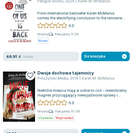
Penguin Books
,
2024
|
Karen M. McManus
From international bestseller Karen McManus
comes the electrifying conclusion to the renowned
One of Us... series with its third a...
0.0
Miękka
Pakujemy 11.08
Nowa
nowa
46.91
zł
Do koszyka
Dwoje dochowa tajemnicy
Prószyński Media
,
2019
|
Karen M. McManus
Niektóre miejsca mają w sobie to coś – niewidzialny
magnes przyciągający niewyjaśnione sprawy i
niekończące się tajemnice. Echo Ri...
0.0
Miękka
Pakujemy 10.08
Używana
Wyprzedaż