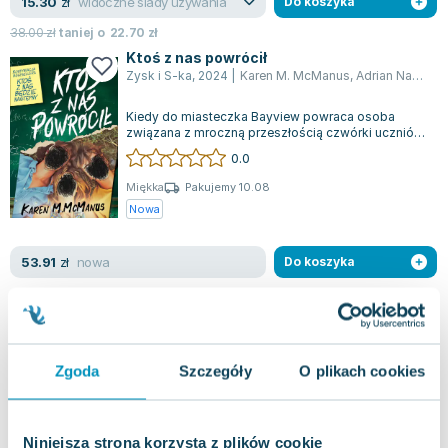
widoczne ślady używania
15.30
zł
Do koszyka
38.00
zł
taniej o
22.70
zł
Ktoś z nas powrócił
Zysk i S-ka
,
2024
|
Karen M. McManus
,
Adrian Napieralski
Kiedy do miasteczka Bayview powraca osoba
związana z mroczną przeszłością czwórki uczniów,
koszmar zaczyna się na nowo. Od momentu...
0.0
Miękka
Pakujemy 10.08
Nowa
nowa
53.91
zł
Do koszyka
One of Us Is Lying
Delacorte
,
0
|
Karen M. McManus
Zgoda
Szczegóły
O plikach cookies
A NEW YORK TIMES BESTSELLER! Immerse
yourself in a gripping tale reminiscent of "Pretty
Little Liars" blending seamlessly with the...
0.0
Niniejsza strona korzysta z plików cookie
Twarda
Pakujemy 10.08