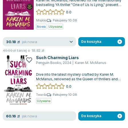
Karen M. McManus, renowned for her internationally
bestselling YA thriller "One of Us Is Lying," presents
a captivating new murder...
0.0
Miękka
Pakujemy 10.08
Nowa
Używana
jak nowa
30.18
zł
Do koszyka
49.00
zł
taniej o
18.82
zł
Such Charming Liars
Penguin Books
,
2024
|
Karen M. McManus
Dive into the latest mystery crafted by Karen M.
McManus, renowned as the Queen of thrillers and
known for her bestseller "One of...
0.0
Twarda
Pakujemy 10.08
Używana
jak nowa
60.16
zł
Do koszyka