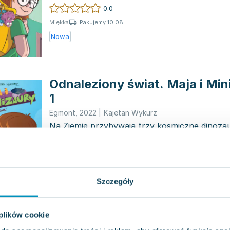
Pomocną dłoń...
0.0
Pakujemy 10.08
Miękka
Nowa
Odnaleziony świat. Maja i Min
1
Egmont
,
2022
|
Kajetan Wykurz
Na Ziemię przybywają trzy kosmiczne dinoza
zamieszkania wśród gigantycznych mieszkań
tych ogromnyc...
0.0
Pakujemy 10.08
Miękka
Szczegóły
Nowa
Operacja Las. Maja i Minizaur
 plików cookie