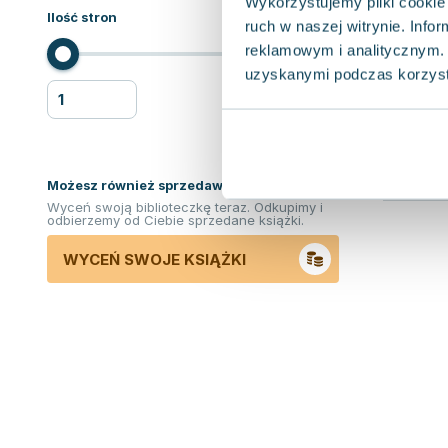
Wykorzystujemy pliki cookie 
Ilość stron
ruch w naszej witrynie. Inf
reklamowym i analitycznym. 
uzyskanymi podczas korzysta
Możesz również sprzedawać ksiązki!
Wyceń swoją biblioteczkę teraz. Odkupimy i
odbierzemy od Ciebie sprzedane książki.
WYCEŃ SWOJE KSIĄŻKI