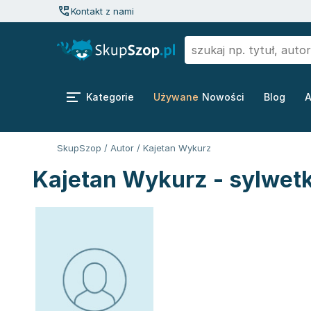
Kontakt z nami
Kategorie
Używane
Nowości
Blog
A
SkupSzop
/
Autor
/
Kajetan Wykurz
Kajetan Wykurz - sylwet