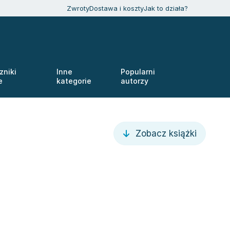
Zwroty
Dostawa i koszty
Jak to działa?
zniki
Inne
Popularni
e
kategorie
autorzy
Zobacz książki