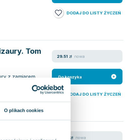
DODAJ DO LISTY ŻYCZEŃ
izaury. Tom
nowa
29.51
zł
ury z zamiarem
Do koszyka
ców planety. Wśród
DODAJ DO LISTY ŻYCZEŃ
O plikach cookies
y. Tom 3
nowa
24.59
zł