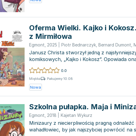
Oferma Wielki. Kajko i Kokosz
z Mirmiłowa
Egmont
,
2025
|
Piotr Bednarczyk
,
Bernard Dumont
,
M
Janusz Christa stworzył jedną z najsłynniejszy
komiksowych, „Kajko i Kokosz”. Opowiada on
dwóch sł...
0.0
Pakujemy 10.08
Miękka
Nowa
Szkolna pułapka. Maja i Miniz
Egmont
,
2018
|
Kajetan Wykurz
Minizaury z niecierpliwością pragną odnaleźć
wahadłowiec, by jak najszybciej powrócić na 