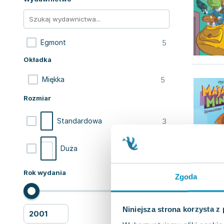
5
Egmont
Okładka
5
Miękka
Rozmiar
3
Standardowa
2
Duża
Rok wydania
Zgoda
Niniejsza strona korzysta z