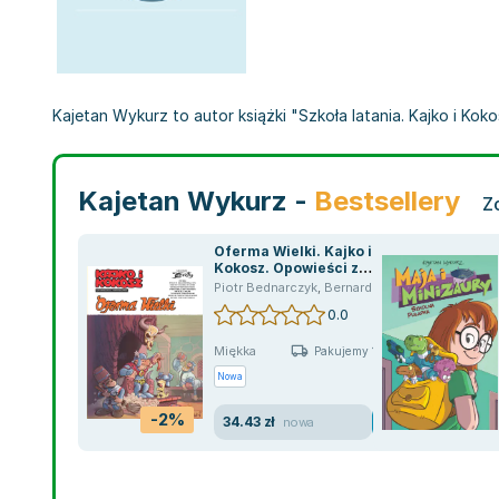
Kajetan Wykurz to autor książki "Szkoła latania. Kajko i Kok
Kajetan Wykurz -
Bestsellery
Z
Oferma Wielki. Kajko i
Kokosz. Opowieści z
Mirmiłowa
Piotr Bednarczyk
,
Bernard Dumont
,
Mieczysław 
0.0
Miękka
Pakujemy 10.08
Nowa
-2%
34.43 zł
nowa