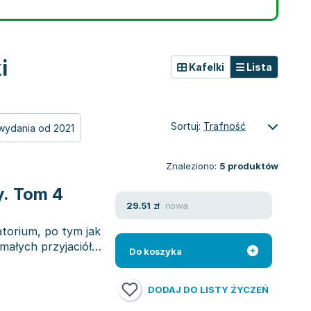
i
Kafelki
Lista
Sortuj:
Trafność
wydania od 2021
Znaleziono:
5
produktów
y. Tom 4
nowa
29.51
zł
atorium, po tym jak
małych przyjaciół
Do koszyka
DODAJ DO LISTY ŻYCZEŃ