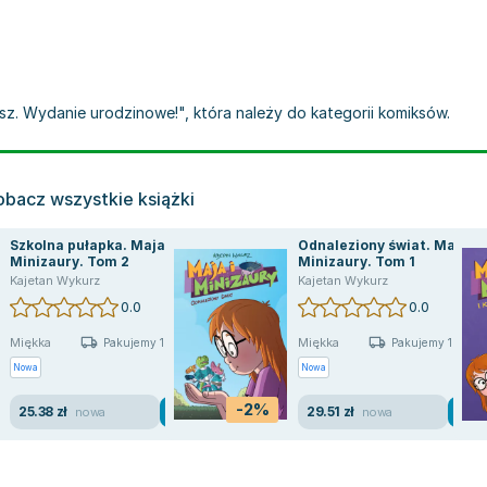
osz. Wydanie urodzinowe!", która należy do kategorii komiksów.
obacz wszystkie książki
Szkolna pułapka. Maja i
Odnaleziony świat. Maja i
Minizaury. Tom 2
Minizaury. Tom 1
Fijał
Kajetan Wykurz
,
Sławomir Kiełbus
,
Tomasz Samojlik
,
Jacek Skrzydlewski
Kajetan Wykurz
,
Kajetan Wykurz
,
pr
0.0
0.0
Miękka
Miękka
Pakujemy 10.08
Pakujemy 10.08
Nowa
Nowa
-2%
25.38 zł
29.51 zł
nowa
nowa