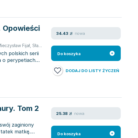
. Opowieści
nowa
34.43
zł
ieczysław Fijał
,
Sławomir Kiełbus
,
Tomasz Samojlik
,
Jacek Skrzydlew
ch polskich serii
Do koszyka
a o perypetiach
DODAJ DO LISTY ŻYCZEŃ
aury. Tom 2
nowa
25.38
zł
 swój zaginiony
statek matkę.
Do koszyka