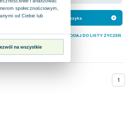
ołecznościowe i analizować
artnerom społecznościowym,
a odważnych
 by odnaleźć
anymi od Ciebie lub
Do koszyka
DODAJ DO LISTY ŻYCZEŃ
ezwól na wszystkie