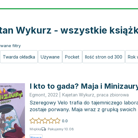
tan Wykurz - wszystkie książk
wane filtry
Twarda okładka
Używane
Pocket
Ilość stron od 300
Rok 
I kto to gada? Maja i Minizaur
Egmont
,
2022
|
Kajetan Wykurz
,
praca zbiorowa
Szeregowy Velo trafia do tajemniczego labor
zostaje porwany. Maja wraz z grupką swoich 
podejm...
0.0
Pakujemy 10.08
Miękka
Nowa