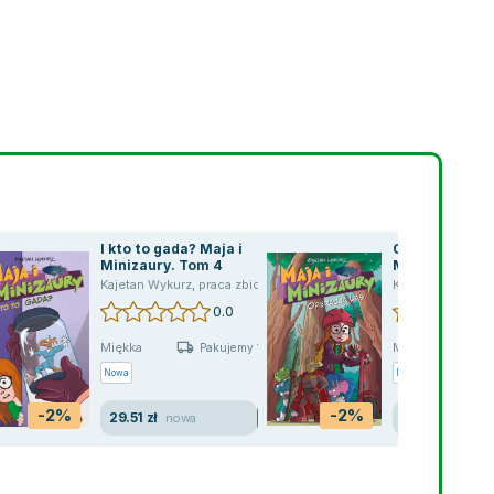
I kto to gada? Maja i
Operacja Las. 
Minizaury. Tom 4
Minizaury. To
aca zbiorowa
,
Janusz Christa
Kajetan Wykurz
,
Maciej Kurzajewski
,
praca zbiorowa
,
Magdalena "Meago" Kania
Kajetan Wykurz
,
Kur 
0.0
Miękka
Miękka
Pakujemy 10.08
P
Nowa
Nowa
-2%
-2%
29.51 zł
24.59 zł
nowa
nowa