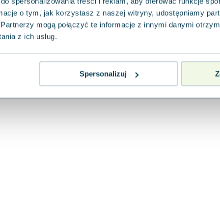
do spersonalizowania treści i reklam, aby oferować funkcje sp
Egmont
,
2020
|
Kajetan Wykurz
ormacje o tym, jak korzystasz z naszej witryny, udostępniamy p
Agent Spinner zaginął podczas misji, a trójk
Minizaurów decyduje się powrócić na Ziemię,
Partnerzy mogą połączyć te informacje z innymi danymi otrzym
swojego przyjaciel...
nia z ich usług.
0.0
Pakujemy 10.08
Miękka
Nowa
Spersonalizuj
Z