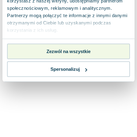
korzystasz z naszej witryny, udostępniamy partnerom
Joseph Murphy
społecznościowym, reklamowym i analitycznym.
Jan Sztaudynger
Partnerzy mogą połączyć te informacje z innymi danymi
Aleksander Puszkin
otrzymanymi od Ciebie lub uzyskanymi podczas
Oscar Wilde
korzystania z ich usług.
Małgorzata Ohme
Maddie Ziegler
Zezwól na wszystkie
Leszek Czarnecki
Joanna Racewicz
Maria Seweryn
Spersonalizuj
Janina Zającówna
Eric Helms
Anna Prus (oprac.)
Nela Mała Reporterka
Agnieszka Maciąg
Barbara Wrzesińska
Terry Pratchett
Virginia Woolf