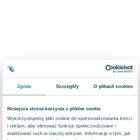
Zygmunt Freud
Agata Passent
Michel Moran
Maciej Orłoś
Jo Nesbo
Katarzyna Miller
Antoine de Saint Exupery
Lew Tołstoj
Mark Twain
Marcin Meller
Zgoda
Szczegóły
O plikach cookies
Paulina Młynarska
ks. Piotr Pawlukiewicz
Jarosław Sokołowski
Niniejsza strona korzysta z plików cookie
Piotr Latocha
Wykorzystujemy pliki cookie do spersonalizowania treści
Michael Scott
i reklam, aby oferować funkcje społecznościowe i
Piotr Semka
analizować ruch w naszej witrynie. Informacje o tym, jak
Jarosław Iwaszkiewicz